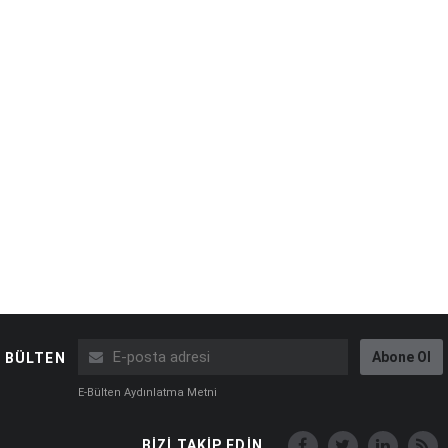
Abone Ol
BÜLTEN
E-Bülten Aydınlatma Metni
BİZİ TAKİP EDİN