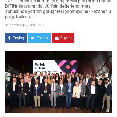
Zorlu Holding’in kurum içi girişimcilik platformu Parlak
Bi’Fikir kapsamında, Jüri’nin değerlendirmesi
sonucunda yatırım görüşmesi yapmaya hak kazanan 3
proje belli oldu.
15.11.2019 15:51:00
0
Paylaş
Tweet
Paylaş