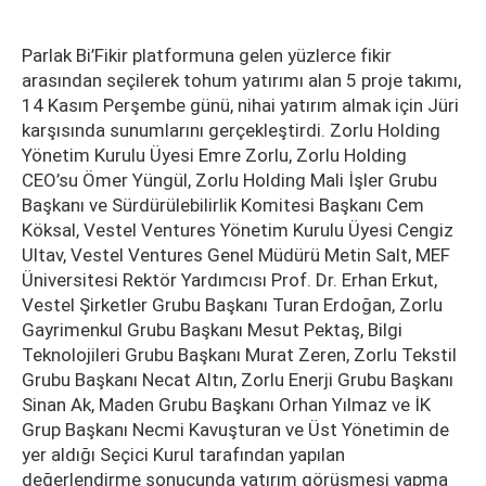
Parlak Bi’Fikir platformuna gelen yüzlerce fikir
arasından seçilerek tohum yatırımı alan 5 proje takımı,
14 Kasım Perşembe günü, nihai yatırım almak için Jüri
karşısında sunumlarını gerçekleştirdi. Zorlu Holding
Yönetim Kurulu Üyesi Emre Zorlu, Zorlu Holding
CEO’su Ömer Yüngül, Zorlu Holding Mali İşler Grubu
Başkanı ve Sürdürülebilirlik Komitesi Başkanı Cem
Köksal, Vestel Ventures Yönetim Kurulu Üyesi Cengiz
Ultav, Vestel Ventures Genel Müdürü Metin Salt, MEF
Üniversitesi Rektör Yardımcısı Prof. Dr. Erhan Erkut,
Vestel Şirketler Grubu Başkanı Turan Erdoğan, Zorlu
Gayrimenkul Grubu Başkanı Mesut Pektaş, Bilgi
Teknolojileri Grubu Başkanı Murat Zeren, Zorlu Tekstil
Grubu Başkanı Necat Altın, Zorlu Enerji Grubu Başkanı
Sinan Ak, Maden Grubu Başkanı Orhan Yılmaz ve İK
Grup Başkanı Necmi Kavuşturan ve Üst Yönetimin de
yer aldığı Seçici Kurul tarafından yapılan
değerlendirme sonucunda yatırım görüşmesi yapma