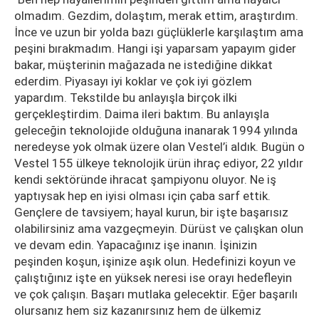
olmadım. Gezdim, dolaştım, merak ettim, araştırdım.
İnce ve uzun bir yolda bazı güçlüklerle karşılaştım ama
peşini bırakmadım. Hangi işi yaparsam yapayım gider
bakar, müşterinin mağazada ne istediğine dikkat
ederdim. Piyasayı iyi koklar ve çok iyi gözlem
yapardım. Tekstilde bu anlayışla birçok ilki
gerçekleştirdim. Daima ileri baktım. Bu anlayışla
geleceğin teknolojide olduğuna inanarak 1994 yılında
neredeyse yok olmak üzere olan Vestel’i aldık. Bugün o
Vestel 155 ülkeye teknolojik ürün ihraç ediyor, 22 yıldır
kendi sektöründe ihracat şampiyonu oluyor. Ne iş
yaptıysak hep en iyisi olması için çaba sarf ettik.
Gençlere de tavsiyem; hayal kurun, bir işte başarısız
olabilirsiniz ama vazgeçmeyin. Dürüst ve çalışkan olun
ve devam edin. Yapacağınız işe inanın. İşinizin
peşinden koşun, işinize aşık olun. Hedefinizi koyun ve
çalıştığınız işte en yüksek neresi ise orayı hedefleyin
ve çok çalışın. Başarı mutlaka gelecektir. Eğer başarılı
olursanız hem siz kazanırsınız hem de ülkemiz