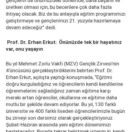
gençlerin de önümüzdeki dönemde, daha başarılı ve
üretken olması için, bu becerilere çok daha fazla
ihtiyaç olacak. Biz de bu anlayışla eğitim programımızı
geliştirmeye ve gençlerimizi 21. yüzyıla hazırlamaya
devam edeceğiz” dedi.
Prof. Dr. Erhan Erkut: Önünüzde tek bir hayatınız
var, onu yaşayın
Bu yıl Mehmet Zorlu Vakfı (MZV) Gençlik Zirvesi’nin
4’üncüsünü gerçekleştirdiklerini belirten Prof. Dr.
Erhan Erkut, açılışta yaptığı konuşmada, “Eğitimi
doğru kurguladığınız ve öğrencilerin kendi kendilerine
öğrenmelerini sağladığınız zaman eğitime karşı
merakı artan öğrenciler, okullarına ve eğitime daha
mutlu bir şekilde devam ediyorlar. Bu yıl, 130 farklı
üniversite ve 400 farklı liseden öğrencilerimizle bugün
bu zirveyi son dersimiz olarak gerçekleştiriyoruz.
Şubat-Haziran arasında yeni eğitim dönemimizi
başlatacağız. Burada tekrar belirtmek isterim ki, kendi