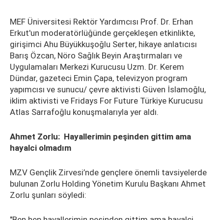
MEF Üniversitesi Rektör Yardımcısı Prof. Dr. Erhan
Erkut'un moderatörlüğünde gerçekleşen etkinlikte,
girişimci Ahu Büyükkuşoğlu Serter, hikaye anlatıcısı
Barış Özcan, Nöro Sağlık Beyin Araştırmaları ve
Uygulamaları Merkezi Kurucusu Uzm. Dr. Kerem
Dündar, gazeteci Emin Çapa, televizyon program
yapımcısı ve sunucu/ çevre aktivisti Güven İslamoğlu,
iklim aktivisti ve Fridays For Future Türkiye Kurucusu
Atlas Sarrafoğlu konuşmalarıyla yer aldı.
Ahmet Zorlu: Hayallerimin peşinden gittim ama
hayalci olmadım
MZV Gençlik Zirvesi’nde gençlere önemli tavsiyelerde
bulunan Zorlu Holding Yönetim Kurulu Başkanı Ahmet
Zorlu şunları söyledi:
"Ben hep hayallerimin peşinden gittim ama hayalci