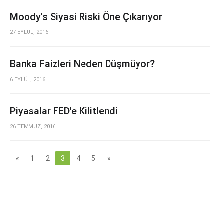
Moody's Siyasi Riski Öne Çıkarıyor
27 EYLÜL, 2016
Banka Faizleri Neden Düşmüyor?
6 EYLÜL, 2016
Piyasalar FED'e Kilitlendi
26 TEMMUZ, 2016
«
1
2
3
4
5
»