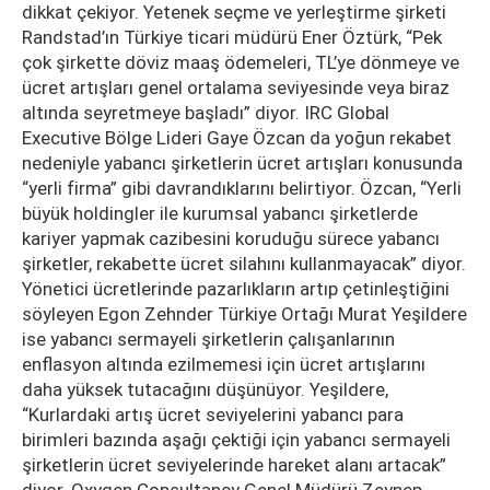
dikkat çekiyor. Yetenek seçme ve yerleştirme şirketi
Randstad’ın Türkiye ticari müdürü Ener Öztürk, “Pek
çok şirkette döviz maaş ödemeleri, TL’ye dönmeye ve
ücret artışları genel ortalama seviyesinde veya biraz
altında seyretmeye başladı” diyor. IRC Global
Executive Bölge Lideri Gaye Özcan da yoğun rekabet
nedeniyle yabancı şirketlerin ücret artışları konusunda
“yerli firma” gibi davrandıklarını belirtiyor. Özcan, “Yerli
büyük holdingler ile kurumsal yabancı şirketlerde
kariyer yapmak cazibesini koruduğu sürece yabancı
şirketler, rekabette ücret silahını kullanmayacak” diyor.
Yönetici ücretlerinde pazarlıkların artıp çetinleştiğini
söyleyen Egon Zehnder Türkiye Ortağı Murat Yeşildere
ise yabancı sermayeli şirketlerin çalışanlarının
enflasyon altında ezilmemesi için ücret artışlarını
daha yüksek tutacağını düşünüyor. Yeşildere,
“Kurlardaki artış ücret seviyelerini yabancı para
birimleri bazında aşağı çektiği için yabancı sermayeli
şirketlerin ücret seviyelerinde hareket alanı artacak”