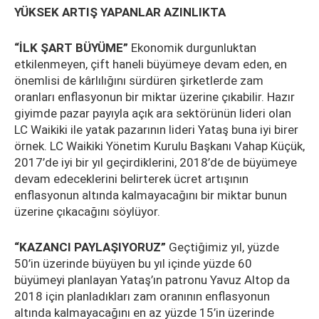
YÜKSEK ARTIŞ YAPANLAR AZINLIKTA
“İLK ŞART BÜYÜME”
Ekonomik durgunluktan
etkilenmeyen, çift haneli büyümeye devam eden, en
önemlisi de kârlılığını sürdüren şirketlerde zam
oranları enflasyonun bir miktar üzerine çıkabilir. Hazır
giyimde pazar payıyla açık ara sektörünün lideri olan
LC Waikiki ile yatak pazarının lideri Yataş buna iyi birer
örnek. LC Waikiki Yönetim Kurulu Başkanı Vahap Küçük,
2017’de iyi bir yıl geçirdiklerini, 2018’de de büyümeye
devam edeceklerini belirterek ücret artışının
enflasyonun altında kalmayacağını bir miktar bunun
üzerine çıkacağını söylüyor.
“KAZANCI PAYLAŞIYORUZ”
Geçtiğimiz yıl, yüzde
50’in üzerinde büyüyen bu yıl içinde yüzde 60
büyümeyi planlayan Yataş’ın patronu Yavuz Altop da
2018 için planladıkları zam oranının enflasyonun
altında kalmayacağını en az yüzde 15’in üzerinde