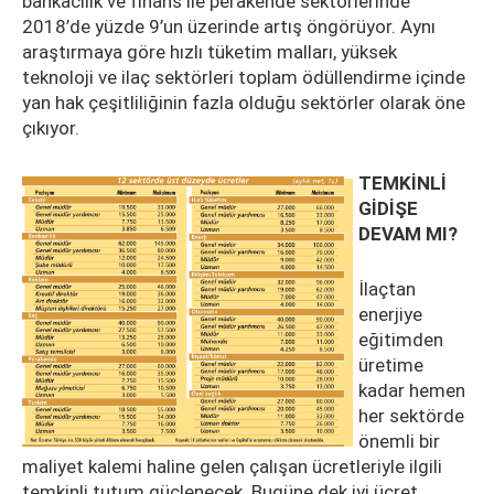
bankacılık ve finans ile perakende sektörlerinde
2018’de yüzde 9’un üzerinde artış öngörüyor. Aynı
araştırmaya göre hızlı tüketim malları, yüksek
teknoloji ve ilaç sektörleri toplam ödüllendirme içinde
yan hak çeşitliliğinin fazla olduğu sektörler olarak öne
çıkıyor.
TEMKİNLİ
GİDİŞE
DEVAM MI?
İlaçtan
enerjiye
eğitimden
üretime
kadar hemen
her sektörde
önemli bir
maliyet kalemi haline gelen çalışan ücretleriyle ilgili
temkinli tutum güçlenecek. Bugüne dek iyi ücret