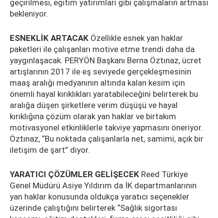
geçirilmesi, eğitim yatırımları gibi çalışmaların artması
bekleniyor.
ESNEKLİK ARTACAK
Özellikle esnek yan haklar
paketleri ile çalışanları motive etme trendi daha da
yaygınlaşacak. PERYÖN Başkanı Berna Öztınaz, ücret
artışlarının 2017 ile eş seviyede gerçekleşmesinin
maaş aralığı medyanının altında kalan kesim için
önemli hayal kırıklıkları yaratabileceğini belirterek bu
aralığa düşen şirketlere verim düşüşü ve hayal
kırıklığına çözüm olarak yan haklar ve birtakım
motivasyonel etkinliklerle takviye yapmasını öneriyor.
Öztınaz, “Bu noktada çalışanlarla net, samimi, açık bir
iletişim de şart” diyor.
YARATICI ÇÖZÜMLER GELİŞECEK
Reed Türkiye
Genel Müdürü Asiye Yıldırım da İK departmanlarının
yan haklar konusunda oldukça yaratıcı seçenekler
üzerinde çalıştığını belirterek “Sağlık sigortası