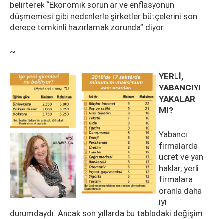
belirterek “Ekonomik sorunlar ve enflasyonun
düşmemesi gibi nedenlerle şirketler bütçelerini son
derece temkinli hazırlamak zorunda” diyor.
~
YERLİ,
YABANCIYI
YAKALAR
MI?
Yabancı
firmalarda
ücret ve yan
haklar, yerli
firmalara
oranla daha
iyi
durumdaydı. Ancak son yıllarda bu tablodaki değişim