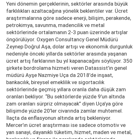
Yeni dönemin gerçeklerinin, sektörler arasında büyük
farklılıkları azaltacağına yönelik beklentiler var. Ücret
araştırmalarına göre sadece enerji, bilişim, perakende,
petrokimya, savunma, madencilik ve metal
sektörlerinde ortalamanın 2-3 puan üzerinde artışlar
öngörülüyor. Oxygen Consultancy Genel Müdürü
Zeynep Doğrul Aşa, dolar artışı ve ekonomik durgunluk
nedeniyle önceki yıllarda sektörler arasında yaşanan
ücret artış farklarının bu yıl kapanacağını söylüyor. 350
şirkete bordrolama hizmeti veren Datassist’in genel
müdürü Ayşe Nazmiye Uça da 2018’de inşaat,
bankacılık, bireysel emeklilik ve sigortacılık
sektörlerinde geçmiş yıllara oranla daha düşük zam
oranları bekliyor. “Bu sektörlerde yüzde 9’un altında
zam oranları sürpriz olmayacak” diyen Uça’ya göre
bilişimde yüzde 20’ler civarında zamlar muhtemel.
İlaçta da enflasyonun altında artış bekleniyor.
Mercer’ın ücret araştırması ise sadece otomotiv ve
yan sanayi, dayanıklı tüketim, hizmet, maden ve metal,