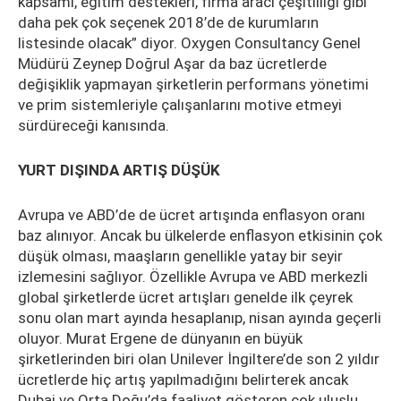
kapsamı, eğitim destekleri, firma aracı çeşitliliği gibi
daha pek çok seçenek 2018’de de kurumların
listesinde olacak” diyor. Oxygen Consultancy Genel
Müdürü Zeynep Doğrul Aşar da baz ücretlerde
değişiklik yapmayan şirketlerin performans yönetimi
ve prim sistemleriyle çalışanlarını motive etmeyi
sürdüreceği kanısında.
YURT DIŞINDA ARTIŞ DÜŞÜK
Avrupa ve ABD’de de ücret artışında enflasyon oranı
baz alınıyor. Ancak bu ülkelerde enflasyon etkisinin çok
düşük olması, maaşların genellikle yatay bir seyir
izlemesini sağlıyor. Özellikle Avrupa ve ABD merkezli
global şirketlerde ücret artışları genelde ilk çeyrek
sonu olan mart ayında hesaplanıp, nisan ayında geçerli
oluyor. Murat Ergene de dünyanın en büyük
şirketlerinden biri olan Unilever İngiltere’de son 2 yıldır
ücretlerde hiç artış yapılmadığını belirterek ancak
Dubai ve Orta Doğu’da faaliyet gösteren çok uluslu