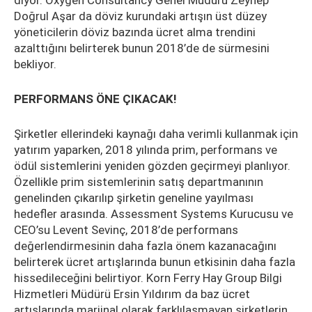
diyor. Oxygen Consultancy Genel Müdürü Zeynep
Doğrul Aşar da döviz kurundaki artışın üst düzey
yöneticilerin döviz bazında ücret alma trendini
azalttığını belirterek bunun 2018’de de sürmesini
bekliyor.
PERFORMANS ÖNE ÇIKACAK!
Şirketler ellerindeki kaynağı daha verimli kullanmak için
yatırım yaparken, 2018 yılında prim, performans ve
ödül sistemlerini yeniden gözden geçirmeyi planlıyor.
Özellikle prim sistemlerinin satış departmanının
genelinden çıkarılıp şirketin geneline yayılması
hedefler arasında. Assessment Systems Kurucusu ve
CEO’su Levent Sevinç, 2018’de performans
değerlendirmesinin daha fazla önem kazanacağını
belirterek ücret artışlarında bunun etkisinin daha fazla
hissedileceğini belirtiyor. Korn Ferry Hay Group Bilgi
Hizmetleri Müdürü Ersin Yıldırım da baz ücret
artışlarında marjinal olarak farklılaşmayan şirketlerin