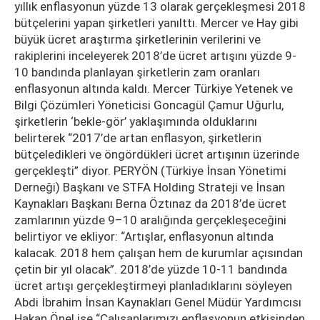
yıllık enflasyonun yüzde 13 olarak gerçekleşmesi 2018
bütçelerini yapan şirketleri yanılttı. Mercer ve Hay gibi
büyük ücret araştırma şirketlerinin verilerini ve
rakiplerini inceleyerek 2018’de ücret artışını yüzde 9-
10 bandında planlayan şirketlerin zam oranları
enflasyonun altında kaldı. Mercer Türkiye Yetenek ve
Bilgi Çözümleri Yöneticisi Goncagül Çamur Uğurlu,
şirketlerin ‘bekle-gör’ yaklaşımında olduklarını
belirterek “2017’de artan enflasyon, şirketlerin
bütçeledikleri ve öngördükleri ücret artışının üzerinde
gerçekleşti” diyor. PERYÖN (Türkiye İnsan Yönetimi
Derneği) Başkanı ve STFA Holding Strateji ve İnsan
Kaynakları Başkanı Berna Öztınaz da 2018’de ücret
zamlarının yüzde 9–10 aralığında gerçekleşeceğini
belirtiyor ve ekliyor: “Artışlar, enflasyonun altında
kalacak. 2018 hem çalışan hem de kurumlar açısından
çetin bir yıl olacak”. 2018’de yüzde 10-11 bandında
ücret artışı gerçekleştirmeyi planladıklarını söyleyen
Abdi İbrahim İnsan Kaynakları Genel Müdür Yardımcısı
Hakan Önel ise “Çalışanlarımızı enflasyonun etkisinden