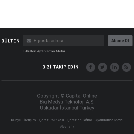
Abone Ol
BÜLTEN
E-Bülten Aydınlatma Metni
BİZİ TAKİP EDİN
Copyright © Capital Online
Big Medya Teknoloji A.Ş.
Üsküdar İstanbul Turkey
Künye
İletişim
Çerez Politikası
Çerezleri Sıfırla
Aydınlatma Metni
Abonelik