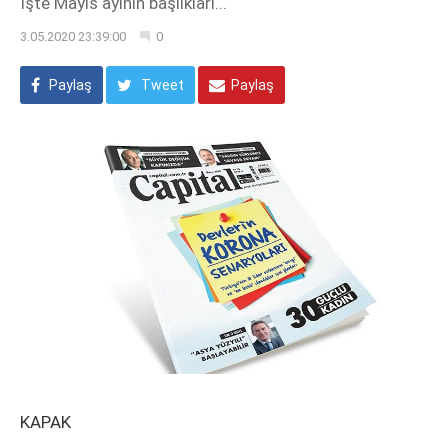
İşte Mayıs ayının başlıkları...
3.05.2020 23:39:00
0
Paylaş
Tweet
Paylaş
KAPAK