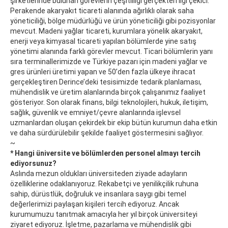
şirketlerinde bulunan görevlerin çeşitliliği gerçekten ilgi çekici.
Perakende akaryakıt ticareti alanında ağırlıklı olarak saha
yöneticiliği, bölge müdürlüğü ve ürün yöneticiliği gibi pozisyonlar
mevcut. Madeni yağlar ticareti, kurumlara yönelik akaryakıt,
enerji veya kimyasal ticareti yapılan bölümlerde yine satış
yönetimi alanında farklı görevler mevcut. Ticari bölümlerin yanı
sıra terminallerimizde ve Türkiye pazarı için madeni yağlar ve
gres ürünleri üretimi yapan ve 50’den fazla ülkeye ihracat
gerçekleştiren Derince’deki tesisimizde tedarik planlaması,
mühendislik ve üretim alanlarında birçok çalışanımız faaliyet
gösteriyor. Son olarak finans, bilgi teknolojileri, hukuk, iletişim,
sağlık, güvenlik ve emniyet/çevre alanlarında işlevsel
uzmanlardan oluşan çekirdek bir ekip bütün kurumun daha etkin
ve daha sürdürülebilir şekilde faaliyet göstermesini sağlıyor.
~
* Hangi üniversite ve bölümlerden personel almayı tercih
ediyorsunuz?
Aslında mezun oldukları üniversiteden ziyade adayların
özelliklerine odaklanıyoruz. Rekabetçi ve yenilikçilik ruhuna
sahip, dürüstlük, doğruluk ve insanlara saygı gibi temel
değerlerimizi paylaşan kişileri tercih ediyoruz. Ancak
kurumumuzu tanıtmak amacıyla her yıl birçok üniversiteyi
ziyaret ediyoruz. İşletme, pazarlama ve mühendislik gibi