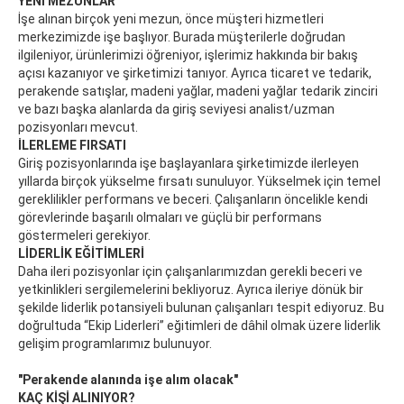
YENİ MEZUNLAR
İşe alınan birçok yeni mezun, önce müşteri hizmetleri
merkezimizde işe başlıyor. Burada müşterilerle doğrudan
ilgileniyor, ürünlerimizi öğreniyor, işlerimiz hakkında bir bakış
açısı kazanıyor ve şirketimizi tanıyor. Ayrıca ticaret ve tedarik,
perakende satışlar, madeni yağlar, madeni yağlar tedarik zinciri
ve bazı başka alanlarda da giriş seviyesi analist/uzman
pozisyonları mevcut.
İLERLEME FIRSATI
Giriş pozisyonlarında işe başlayanlara şirketimizde ilerleyen
yıllarda birçok yükselme fırsatı sunuluyor. Yükselmek için temel
gereklilikler performans ve beceri. Çalışanların öncelikle kendi
görevlerinde başarılı olmaları ve güçlü bir performans
göstermeleri gerekiyor.
LİDERLİK EĞİTİMLERİ
Daha ileri pozisyonlar için çalışanlarımızdan gerekli beceri ve
yetkinlikleri sergilemelerini bekliyoruz. Ayrıca ileriye dönük bir
şekilde liderlik potansiyeli bulunan çalışanları tespit ediyoruz. Bu
doğrultuda “Ekip Liderleri” eğitimleri de dâhil olmak üzere liderlik
gelişim programlarımız bulunuyor.
"Perakende alanında işe alım olacak"
KAÇ KİŞİ ALINIYOR?