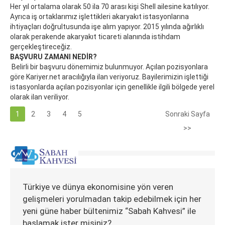
Her yıl ortalama olarak 50 ila 70 arası kişi Shell ailesine katılıyor.
Ayrıca iş ortaklarımız işlettikleri akaryakıt istasyonlarına
ihtiyaçları doğrultusunda işe alım yapıyor. 2015 yılında ağırlıklı
olarak perakende akaryakıt ticareti alanında istihdam
gerçekleştireceğiz.
BAŞVURU ZAMANI NEDİR?
Belirli bir başvuru dönemimiz bulunmuyor. Açılan pozisyonlara
göre Kariyer.net aracılığıyla ilan veriyoruz. Bayilerimizin işlettiği
istasyonlarda açılan pozisyonlar için genellikle ilgili bölgede yerel
olarak ilan veriliyor.
1
2
3
4
5
Sonraki Sayfa
>>
Türkiye ve dünya ekonomisine yön veren
gelişmeleri yorulmadan takip edebilmek için her
yeni güne haber bültenimiz “Sabah Kahvesi” ile
başlamak ister misiniz?