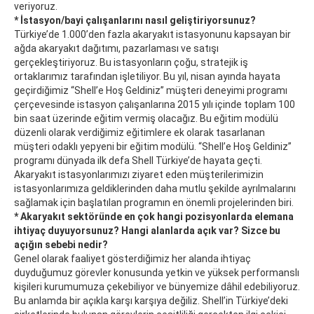
veriyoruz.
* İstasyon/bayi çalışanlarını nasıl geliştiriyorsunuz?
Türkiye’de 1.000’den fazla akaryakıt istasyonunu kapsayan bir
ağda akaryakıt dağıtımı, pazarlaması ve satışı
gerçekleştiriyoruz. Bu istasyonların çoğu, stratejik iş
ortaklarımız tarafından işletiliyor. Bu yıl, nisan ayında hayata
geçirdiğimiz “Shell’e Hoş Geldiniz” müşteri deneyimi programı
çerçevesinde istasyon çalışanlarına 2015 yılı içinde toplam 100
bin saat üzerinde eğitim vermiş olacağız. Bu eğitim modülü
düzenli olarak verdiğimiz eğitimlere ek olarak tasarlanan
müşteri odaklı yepyeni bir eğitim modülü. “Shell’e Hoş Geldiniz”
programı dünyada ilk defa Shell Türkiye’de hayata geçti.
Akaryakıt istasyonlarımızı ziyaret eden müşterilerimizin
istasyonlarımıza geldiklerinden daha mutlu şekilde ayrılmalarını
sağlamak için başlatılan programın en önemli projelerinden biri.
* Akaryakıt sektöründe en çok hangi pozisyonlarda elemana
ihtiyaç duyuyorsunuz? Hangi alanlarda açık var? Sizce bu
açığın sebebi nedir?
Genel olarak faaliyet gösterdiğimiz her alanda ihtiyaç
duyduğumuz görevler konusunda yetkin ve yüksek performanslı
kişileri kurumumuza çekebiliyor ve bünyemize dâhil edebiliyoruz.
Bu anlamda bir açıkla karşı karşıya değiliz. Shell’in Türkiye’deki