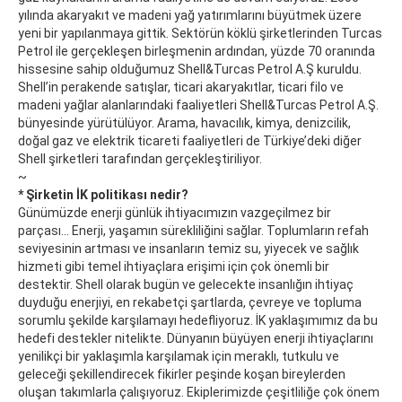
yılında akaryakıt ve madeni yağ yatırımlarını büyütmek üzere
yeni bir yapılanmaya gittik. Sektörün köklü şirketlerinden Turcas
Petrol ile gerçekleşen birleşmenin ardından, yüzde 70 oranında
hissesine sahip olduğumuz Shell&Turcas Petrol A.Ş kuruldu.
Shell’in perakende satışlar, ticari akaryakıtlar, ticari filo ve
madeni yağlar alanlarındaki faaliyetleri Shell&Turcas Petrol A.Ş.
bünyesinde yürütülüyor. Arama, havacılık, kimya, denizcilik,
doğal gaz ve elektrik ticareti faaliyetleri de Türkiye’deki diğer
Shell şirketleri tarafından gerçekleştiriliyor.
~
* Şirketin İK politikası nedir?
Günümüzde enerji günlük ihtiyacımızın vazgeçilmez bir
parçası… Enerji, yaşamın sürekliliğini sağlar. Toplumların refah
seviyesinin artması ve insanların temiz su, yiyecek ve sağlık
hizmeti gibi temel ihtiyaçlara erişimi için çok önemli bir
destektir. Shell olarak bugün ve gelecekte insanlığın ihtiyaç
duyduğu enerjiyi, en rekabetçi şartlarda, çevreye ve topluma
sorumlu şekilde karşılamayı hedefliyoruz. İK yaklaşımımız da bu
hedefi destekler nitelikte. Dünyanın büyüyen enerji ihtiyaçlarını
yenilikçi bir yaklaşımla karşılamak için meraklı, tutkulu ve
geleceği şekillendirecek fikirler peşinde koşan bireylerden
oluşan takımlarla çalışıyoruz. Ekiplerimizde çeşitliliğe çok önem