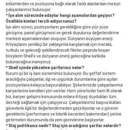
bölümlerden ve pozisyona bağlı olarak farklı alanlardan mezun
çalışanlarımız bulunuyor.
* İşe alım sürecinde adaylar hangi aşamalardan geçiyor?
Özellikle kimleri tercih ediyorsunuz?
İşe alım süreci, pozisyonların gerekliliğine göre yüz yüze
görüşme, panel görüşmesi ve gerek duyulursa değerlendirme
merkezi aşamalarından oluşuyor. Dünyanın büyüyen enerji
ihtiyaçlarını yenilikçi bir yaklaşımla karşılamak için meraklı,
tutkulu ve geleceği şekillendirecek fikirler peşinde koşan
bireylerin Shell’e ve dünyanın enerji geleceğine katkıda
bulunacağına inanıyoruz.
* Shell içinde yükselme şartlarınız neler?
Kurum içi bir iş ilanı sistemimiz bulunuyor. Bu şeffaf sistem
aracılığıyla çalışanlar, ilgi ve uygunluk durumlarına göre açılan
pozisyonlara kolayca başvurabiliyor. Şirketimizde çalışanlarımız
kariyerlerine kendileri yön verirler. Hem yöneticiler hem İK olarak
biz, kariyer gelişimi konusunda onlara ihtiyaç duydukları tüm
desteği sağlamak için çalışıyoruz. Çalışanlarımız başvurdukları
görevlerle ilgili bir değerlendirmeden geçiriliyorlar ve o görevin
gereklerini (performans ve liderlik becerileri bakımından) yerine
getirmeleri durumunda da yeni görevlerine başlıyorlar.
* Staj politikanız nedir? Staj için aradığınız şartlar nelerdir?