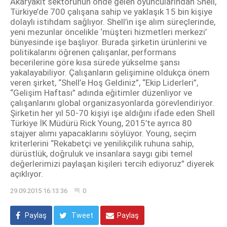
Akaryakıt sektörünün önde gelen oyuncularından Shell,
Türkiye’de 700 çalışana sahip ve yaklaşık 15 bin kişiye
dolaylı istihdam sağlıyor. Shell’in işe alım süreçlerinde,
yeni mezunlar öncelikle ‘müşteri hizmetleri merkezi’
bünyesinde işe başlıyor. Burada şirketin ürünlerini ve
politikalarını öğrenen çalışanlar, performans
becerilerine göre kısa sürede yükselme şansı
yakalayabiliyor. Çalışanların gelişimine oldukça önem
veren şirket, “Shell’e Hoş Geldiniz”, “Ekip Liderleri”,
“Gelişim Haftası” adında eğitimler düzenliyor ve
çalışanlarını global organizasyonlarda görevlendiriyor.
Şirketin her yıl 50-70 kişiyi işe aldığını ifade eden Shell
Türkiye İK Müdürü Rick Young, 2015’te ayrıca 80
stajyer alımı yapacaklarını söylüyor. Young, seçim
kriterlerini “Rekabetçi ve yenilikçilik ruhuna sahip,
dürüstlük, doğruluk ve insanlara saygı gibi temel
değerlerimizi paylaşan kişileri tercih ediyoruz” diyerek
açıklıyor.
29.09.2015 16:13:36
0
Paylaş
Tweet
Paylaş