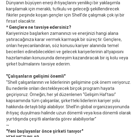
Dünyanın büyüyen enerji ihtiyaçlarını yenilikçi bir yaklaşımla
karşılamak için meraklı, tutkulu ve geleceği şekillendirecek
fikirler peşinde koşan gençler için Shell’de çalışmak çok iyi bir
fırsat olacaktır.
* Gençlere ne tavsiye edersiniz?
Kariyerinize başlarken zamanınızı ve enerjinizi hangi alana
yatıracağınıza karar vermek karmaşık bir süreçtir. Gençlere,
onları heyecanlandıran, söz konusu kariyer alanında temel
becerileri edinebilecekleri ve gelecek kariyerlerinin altyapısını
hazırlamaları konusunda deneyim kazandıracak bir iş kolu veya
şirket bulmalarını tavsiye ederim.
"Çalışanların gelişimi önemli"
“Shell çalışanlarının ve liderlerinin gelişimine çok önem veriyoruz.
Bu nedenle onları destekleyecek birçok program hayata
geçiriyoruz. Örneğin; her yıl düzenlenen “Gelişim Haftası”
kapsamında tüm çalışanlar, şirketteki liderlerin kariyer yolu
hakkında detaylı bilgi alabiliyor. Shell’in global organizasyonunda
ihtiyaç duyulması halinde uzun dönemli veya kısa dönemli olarak
yurtdışında çeşitli alanlarda görev alabiliyorlar”
~
"Yeni başlayanlar önce şirketi tanıyor"