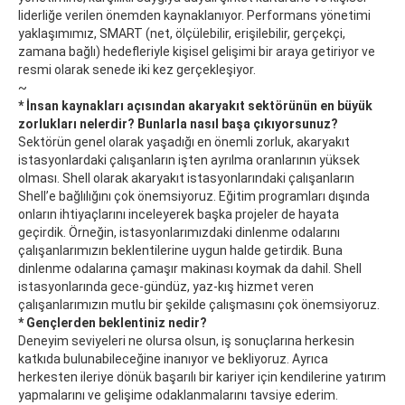
liderliğe verilen önemden kaynaklanıyor. Performans yönetimi
yaklaşımımız, SMART (net, ölçülebilir, erişilebilir, gerçekçi,
zamana bağlı) hedefleriyle kişisel gelişimi bir araya getiriyor ve
resmi olarak senede iki kez gerçekleşiyor.
~
* İnsan kaynakları açısından akaryakıt sektörünün en büyük
zorlukları nelerdir? Bunlarla nasıl başa çıkıyorsunuz?
Sektörün genel olarak yaşadığı en önemli zorluk, akaryakıt
istasyonlardaki çalışanların işten ayrılma oranlarının yüksek
olması. Shell olarak akaryakıt istasyonlarındaki çalışanların
Shell’e bağlılığını çok önemsiyoruz. Eğitim programları dışında
onların ihtiyaçlarını inceleyerek başka projeler de hayata
geçirdik. Örneğin, istasyonlarımızdaki dinlenme odalarını
çalışanlarımızın beklentilerine uygun halde getirdik. Buna
dinlenme odalarına çamaşır makinası koymak da dahil. Shell
istasyonlarında gece-gündüz, yaz-kış hizmet veren
çalışanlarımızın mutlu bir şekilde çalışmasını çok önemsiyoruz.
* Gençlerden beklentiniz nedir?
Deneyim seviyeleri ne olursa olsun, iş sonuçlarına herkesin
katkıda bulunabileceğine inanıyor ve bekliyoruz. Ayrıca
herkesten ileriye dönük başarılı bir kariyer için kendilerine yatırım
yapmalarını ve gelişime odaklanmalarını tavsiye ederim.