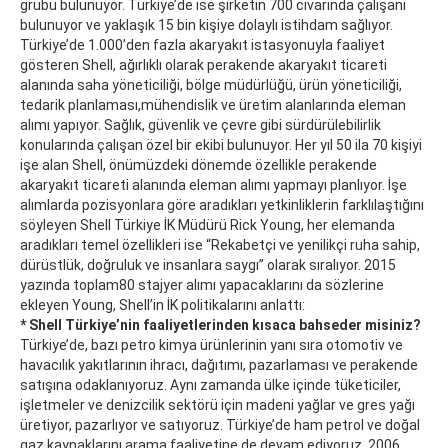
grubu bulunuyor. Türkiye’de ise şirketin 700 civarında çalışanı
bulunuyor ve yaklaşık 15 bin kişiye dolaylı istihdam sağlıyor.
Türkiye’de 1.000’den fazla akaryakıt istasyonuyla faaliyet
gösteren Shell, ağırlıklı olarak perakende akaryakıt ticareti
alanında saha yöneticiliği, bölge müdürlüğü, ürün yöneticiliği,
tedarik planlaması,mühendislik ve üretim alanlarında eleman
alımı yapıyor. Sağlık, güvenlik ve çevre gibi sürdürülebilirlik
konularında çalışan özel bir ekibi bulunuyor. Her yıl 50 ila 70 kişiyi
işe alan Shell, önümüzdeki dönemde özellikle perakende
akaryakıt ticareti alanında eleman alımı yapmayı planlıyor. İşe
alımlarda pozisyonlara göre aradıkları yetkinliklerin farklılaştığını
söyleyen Shell Türkiye İK Müdürü Rick Young, her elemanda
aradıkları temel özellikleri ise “Rekabetçi ve yenilikçi ruha sahip,
dürüstlük, doğruluk ve insanlara saygı” olarak sıralıyor. 2015
yazında toplam80 stajyer alımı yapacaklarını da sözlerine
ekleyen Young, Shell’in İK politikalarını anlattı:
* Shell Türkiye’nin faaliyetlerinden kısaca bahseder misiniz?
Türkiye’de, bazı petro kimya ürünlerinin yanı sıra otomotiv ve
havacılık yakıtlarının ihracı, dağıtımı, pazarlaması ve perakende
satışına odaklanıyoruz. Aynı zamanda ülke içinde tüketiciler,
işletmeler ve denizcilik sektörü için madeni yağlar ve gres yağı
üretiyor, pazarlıyor ve satıyoruz. Türkiye’de ham petrol ve doğal
gaz kaynaklarını arama faaliyetine de devam ediyoruz. 2006