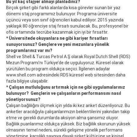
Bu yıl kaç stajyer almayı planladınız?
Birçok şirket gibi farklı alanlarda kısa görevler sunan bir yaz
dönemi staj programımız bulunuyor. Programa üniversite
üçüncü veya son sınıf öğrencileri kabul ediliyor. 2015 yazında
yaklaşık 80 öğrenciye staj fırsatı sunulacak. Bu, profesyonel bir
ofis ortamında tecrübe kazanmak için iyi bir fırsattır.
* Üniversitede okuyanlara ne gibi kariyer fırsatları
sunuyorsunuz? Gençlere ve yeni mezunlara yönelik
programlarınız var mı?
Shell ve Shell & Turcas Petrol A.Ş olarak Royal Dutch Shell (RDS)
Mezun Programı’nı Türkiye’de de uyguluyoruz. Küresel olarak
yürütülen bu program oldukça seçici. İlgilenen adaylar
www.shell.com adresindeki RDS küresel web sitesinden daha
fazla bilgiye ulaşabilir.
* Çalışan mutluluğunu artırmak için ne gibi uygulamalarınız
bulunuyor? Gençlerin ve çalışanların performansını nasıl
yönetiyorsunuz?
Çalışan bağlılığını ölçmek için yılda iki kez anket düzenliyoruz. Bu
anketler aracılığıyla çalışanlarımızın beklentilerini yakından takip
etme ve gerekli durumlarda aksiyon alma şansımız oluyor.
Bağlılık puanlarımız oldukça yüksek. Biz bağlılık skorunun yüksek
olmasının temel nedeni, sürekli gelişime yönelik performans
yönetimine, karşılıklı saygıya dayalı şirket kültürüne ve kişisel