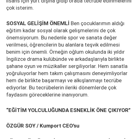
lisans için yurt dışına gidip orada tecrübe edinmelerini
çok isterim.
SOSYAL GELİŞİM ÖNEMLİ
Ben çocuklarımın aldığı
eğitim kadar sosyal olarak gelişmelerini de çok
önemsiyorum. Bu nedenle spor ve sanata değer
verilmesi, öğrencilerin bu alanlara teşvik edilmesi
benim için önemli. Örneğin oğlum okulunda iki yıldır
İngilizce drama kulübünde ve arkadaşlarıyla birlikte
şahane oyun ve müzikaller sergiliyorlar. Hem sanatla
yoğruluyorlar hem takım çalışmasını deneyimliyorlar
hem de birlikte başarmayı ve alkışlanmayı tecrübe
ediyorlar. Bu tecrübelerin ileriki dönemlerde çok
faydasını göreceklerine inanıyorum.
“EĞİTİM YOLCULUĞUNDA ESNEKLİK ÖNE ÇIKIYOR”
ÖZGÜR SOY / Kumport CEO’su