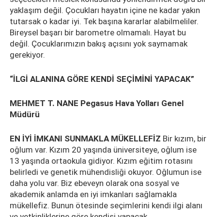
yaklaşım değil. Çocukları hayatın içine ne kadar yakın
tutarsak o kadar iyi. Tek başına kararlar alabilmeliler.
Bireysel başarı bir barometre olmamalı. Hayat bu
değil. Çocuklarımızın bakış açısını yok saymamak
gerekiyor.
“İLGİ ALANINA GÖRE KENDİ SEÇİMİNİ YAPACAK”
MEHMET T. NANE Pegasus Hava Yolları Genel
Müdürü
EN İYİ İMKANI SUNMAKLA MÜKELLEFİZ
Bir kızım, bir
oğlum var. Kızım 20 yaşında üniversiteye, oğlum ise
13 yaşında ortaokula gidiyor. Kızım eğitim rotasını
belirledi ve genetik mühendisliği okuyor. Oğlumun ise
daha yolu var. Biz ebeveyn olarak ona sosyal ve
akademik anlamda en iyi imkanları sağlamakla
mükellefiz. Bunun ötesinde seçimlerini kendi ilgi alanı
ve yetkinliklerine göre kendisi yapacak.