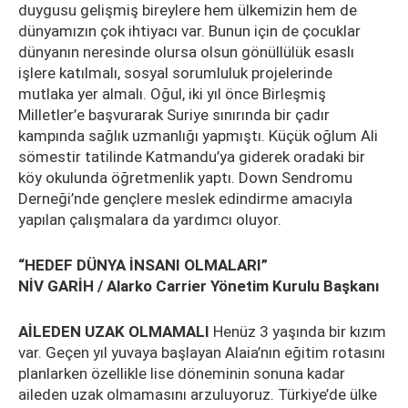
duygusu gelişmiş bireylere hem ülkemizin hem de
dünyamızın çok ihtiyacı var. Bunun için de çocuklar
dünyanın neresinde olursa olsun gönüllülük esaslı
işlere katılmalı, sosyal sorumluluk projelerinde
mutlaka yer almalı. Oğul, iki yıl önce Birleşmiş
Milletler’e başvurarak Suriye sınırında bir çadır
kampında sağlık uzmanlığı yapmıştı. Küçük oğlum Ali
sömestir tatilinde Katmandu’ya giderek oradaki bir
köy okulunda öğretmenlik yaptı. Down Sendromu
Derneği’nde gençlere meslek edindirme amacıyla
yapılan çalışmalara da yardımcı oluyor.
“HEDEF DÜNYA İNSANI OLMALARI”
NİV GARİH / Alarko Carrier Yönetim Kurulu Başkanı
AİLEDEN UZAK OLMAMALI
Henüz 3 yaşında bir kızım
var. Geçen yıl yuvaya başlayan Alaia’nın eğitim rotasını
planlarken özellikle lise döneminin sonuna kadar
aileden uzak olmamasını arzuluyoruz. Türkiye’de ülke