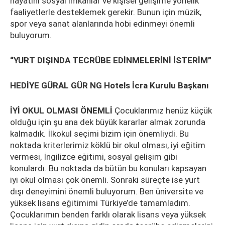
hayatını sosyal imkanlar ve kişisel gelişime yönelik
faaliyetlerle desteklemek gerekir. Bunun için müzik,
spor veya sanat alanlarında hobi edinmeyi önemli
buluyorum.
“YURT DIŞINDA TECRÜBE EDİNMELERİNİ İSTERİM”
HEDİYE GÜRAL GÜR NG Hotels İcra Kurulu Başkanı
İYİ OKUL OLMASI ÖNEMLİ
Çocuklarımız henüz küçük
olduğu için şu ana dek büyük kararlar almak zorunda
kalmadık. İlkokul seçimi bizim için önemliydi. Bu
noktada kriterlerimiz köklü bir okul olması, iyi eğitim
vermesi, İngilizce eğitimi, sosyal gelişim gibi
konulardı. Bu noktada da bütün bu konuları kapsayan
iyi okul olması çok önemli. Sonraki süreçte ise yurt
dışı deneyimini önemli buluyorum. Ben üniversite ve
yüksek lisans eğitimimi Türkiye’de tamamladım.
Çocuklarımın benden farklı olarak lisans veya yüksek