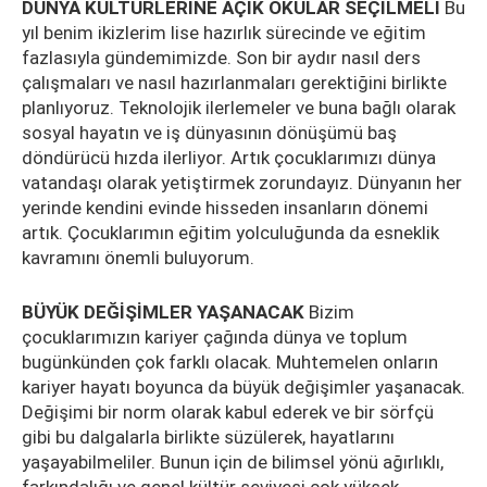
DÜNYA KÜLTÜRLERİNE AÇIK OKULAR SEÇİLMELİ
Bu
yıl benim ikizlerim lise hazırlık sürecinde ve eğitim
fazlasıyla gündemimizde. Son bir aydır nasıl ders
çalışmaları ve nasıl hazırlanmaları gerektiğini birlikte
planlıyoruz. Teknolojik ilerlemeler ve buna bağlı olarak
sosyal hayatın ve iş dünyasının dönüşümü baş
döndürücü hızda ilerliyor. Artık çocuklarımızı dünya
vatandaşı olarak yetiştirmek zorundayız. Dünyanın her
yerinde kendini evinde hisseden insanların dönemi
artık. Çocuklarımın eğitim yolculuğunda da esneklik
kavramını önemli buluyorum.
BÜYÜK DEĞİŞİMLER YAŞANACAK
Bizim
çocuklarımızın kariyer çağında dünya ve toplum
bugünkünden çok farklı olacak. Muhtemelen onların
kariyer hayatı boyunca da büyük değişimler yaşanacak.
Değişimi bir norm olarak kabul ederek ve bir sörfçü
gibi bu dalgalarla birlikte süzülerek, hayatlarını
yaşayabilmeliler. Bunun için de bilimsel yönü ağırlıklı,