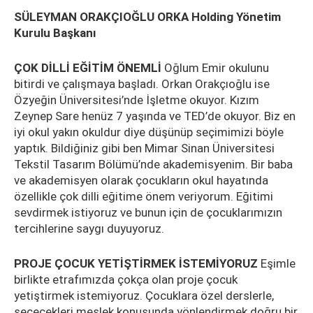
SÜLEYMAN ORAKÇIOĞLU ORKA Holding Yönetim
Kurulu Başkanı
ÇOK DİLLİ EĞİTİM ÖNEMLİ
Oğlum Emir okulunu
bitirdi ve çalışmaya başladı. Orkan Orakçıoğlu ise
Özyeğin Üniversitesi’nde İşletme okuyor. Kızım
Zeynep Sare henüz 7 yaşında ve TED’de okuyor. Biz en
iyi okul yakın okuldur diye düşünüp seçimimizi böyle
yaptık. Bildiğiniz gibi ben Mimar Sinan Üniversitesi
Tekstil Tasarım Bölümü’nde akademisyenim. Bir baba
ve akademisyen olarak çocukların okul hayatında
özellikle çok dilli eğitime önem veriyorum. Eğitimi
sevdirmek istiyoruz ve bunun için de çocuklarımızın
tercihlerine saygı duyuyoruz.
PROJE ÇOCUK YETİŞTİRMEK İSTEMİYORUZ
Eşimle
birlikte etrafımızda çokça olan proje çocuk
yetiştirmek istemiyoruz. Çocuklara özel derslerle,
seçecekleri meslek konusunda yönlendirmek doğru bir