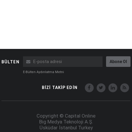
Abone Ol
BÜLTEN
E-Bülten Aydınlatma Metni
BİZİ TAKİP EDİN
Copyright © Capital Online
Big Medya Teknoloji A.Ş.
Üsküdar İstanbul Turkey