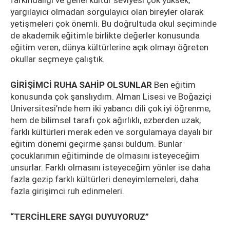
farkındalığı ve genel kültür seviyesi çok yüksek,
yargılayıcı olmadan sorgulayıcı olan bireyler olarak
yetişmeleri çok önemli. Bu doğrultuda okul seçiminde
de akademik eğitimle birlikte değerler konusunda
eğitim veren, dünya kültürlerine açık olmayı öğreten
okullar seçmeye çalıştık.
GİRİŞİMCİ RUHA SAHİP OLSUNLAR
Ben eğitim
konusunda çok şanslıydım. Alman Lisesi ve Boğaziçi
Üniversitesi’nde hem iki yabancı dili çok iyi öğrenme,
hem de bilimsel tarafı çok ağırlıklı, ezberden uzak,
farklı kültürleri merak eden ve sorgulamaya dayalı bir
eğitim dönemi geçirme şansı buldum. Bunlar
çocuklarımın eğitiminde de olmasını isteyeceğim
unsurlar. Farklı olmasını isteyeceğim yönler ise daha
fazla gezip farklı kültürleri deneyimlemeleri, daha
fazla girişimci ruh edinmeleri.
“TERCİHLERE SAYGI DUYUYORUZ”