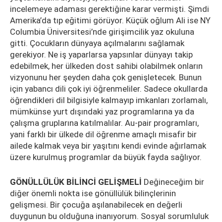
incelemeye adaması gerektiğine karar vermişti. Şimdi
Amerika’da tıp eğitimi görüyor. Küçük oğlum Ali ise NY
Columbia Üniversitesi’nde girişimcilik yaz okuluna
gitti. Çocukların dünyaya açılmalarını sağlamak
gerekiyor. Ne iş yaparlarsa yapsınlar dünyayı takip
edebilmek, her ülkeden dost sahibi olabilmek onların
vizyonunu her şeyden daha çok genişletecek. Bunun
için yabancı dili çok iyi öğrenmeliler. Sadece okullarda
öğrendikleri dil bilgisiyle kalmayıp imkanları zorlamalı,
mümkünse yurt dışındaki yaz programlarına ya da
çalışma gruplarına katılmalılar. Au-pair programları,
yani farklı bir ülkede dil öğrenme amaçlı misafir bir
ailede kalmak veya bir yaşıtını kendi evinde ağırlamak
üzere kurulmuş programlar da büyük fayda sağlıyor.
GÖNÜLLÜLÜK BİLİNCİ GELİŞMELİ
Değineceğim bir
diğer önemli nokta ise gönüllülük bilinçlerinin
gelişmesi. Bir çocuğa aşılanabilecek en değerli
duygunun bu olduğuna inanıyorum. Sosyal sorumluluk