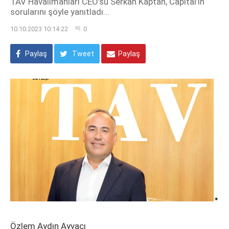
TAV Havalimanları CEO’su Serkan Kaptan, Capital’in
sorularını şöyle yanıtladı...
10.10.2023 10:14:22
0
Paylaş
Tweet
Paylaş
Özlem Aydın Ayvacı