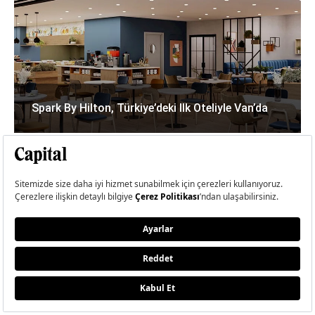
Spark By Hilton, Türkiye’deki Ilk Oteliyle Van’da