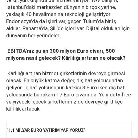
verdi, yurt dışında da hizmet veriyor. TAV Bilişim,
İstanbul’daki merkezden dünyanın birçok yerine,
yaklaşık 40 havalimanına teknoloji geliştiriyor.
Endonezya’da da işleri var, geçen Tulum’da bir iş
aldılar. Panama’da, Şili’de işleri var. Dijital oldukları için
dünyanın her yerindeler.
EBITDA’nız şu an 300 milyon Euro civarı, 500
milyona nasıl gelecek? Kârlılığı artıran ne olacak?
Kârlılığı artıran hizmet şirketlerinin devreye girmesi
olacak. En büyük katma değer, dış hat yolcusundan
geliyor. İç hat yolcusunun katkısı 3 Euro iken dış hat
yolcusunda bu rakam 17 Euro civarında. Yeni duty free
ve yiyecek-içecek şirketlerimiz de devreye girdikçe
kârlılık artacak.
“1,1 MİLYAR EURO YATIRIM YAPIYORUZ”