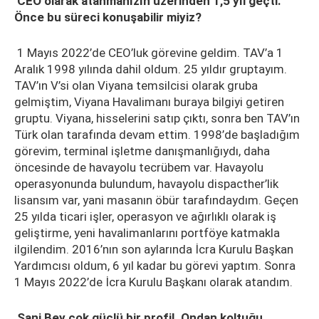
CEO olarak atanmanızın üzerinden 1,5 yıl geçti.
Önce bu süreci konuşabilir miyiz?
1 Mayıs 2022’de CEO’luk görevine geldim. TAV’a 1
Aralık 1998 yılında dahil oldum. 25 yıldır gruptayım.
TAV’ın V’si olan Viyana temsilcisi olarak gruba
gelmiştim, Viyana Havalimanı buraya bilgiyi getiren
gruptu. Viyana, hisselerini satıp çıktı, sonra ben TAV’ın
Türk olan tarafında devam ettim. 1998’de başladığım
görevim, terminal işletme danışmanlığıydı, daha
öncesinde de havayolu tecrübem var. Havayolu
operasyonunda bulundum, havayolu dispacther’lik
lisansım var, yani masanın öbür tarafındaydım. Geçen
25 yılda ticari işler, operasyon ve ağırlıklı olarak iş
geliştirme, yeni havalimanlarını portföye katmakla
ilgilendim. 2016’nın son aylarında İcra Kurulu Başkan
Yardımcısı oldum, 6 yıl kadar bu görevi yaptım. Sonra
1 Mayıs 2022’de İcra Kurulu Başkanı olarak atandım.
Sani Bey çok güçlü bir profil. Ondan koltuğu