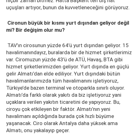
hiçbir zaman bitmez. Hatta Başkent’ten dış hat
uçuşları artıyor, bunun da kuvvetleneceğini görüyoruz.
Cironun büyük bir kısmı yurt dışından geliyor değil
mi? Bir değişim olur mu?
TAV’ın cirosunun yüzde 64’ü yurt dışından geliyor. 15
havalimanındayız, buralarda bir de hizmet şirketlerimiz
var. Ciromuzun yüzde 43’ü de ATÜ, Havaş, BTA gibi
hizmet şirketlerimizden geliyor. Yurt dışında en güçlü
gelir Almatı’dan elde ediliyor. Yurt dışındaki bütün
havalimanlarımızda tüm havalimanını işletiyoruz,
Türkiye’de bazen terminal ve otoparkla sınırlı oluyor.
Almatı’da farklı olarak yakıtı da biz işletiyoruz yani
uçaklara verilen yakıtın ticaretini de yapıyoruz. Bu,
ciroyu çok etkileyen bir faktör. Almatı’nın yeni
havalimanı açıldığında burada çok hızlı büyüme
yaşanacak. Ciro olarak Antalya daha yüksek ama
Almatı, onu yakalayıp geçer.