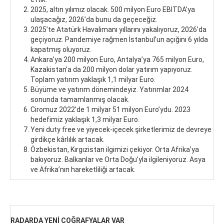
2025, altın yılımız olacak. 500 milyon Euro EBITDA’ya
ulaşacağız, 2026’da bunu da geçeceğiz.
2025’te Atatürk Havalimanı yıllarını yakalıyoruz, 2026’da
geçiyoruz. Pandemiye rağmen İstanbul’un açığını 6 yılda
kapatmış oluyoruz.
Ankara’ya 200 milyon Euro, Antalya’ya 765 milyon Euro,
Kazakistan’a da 200 milyon dolar yatırım yapıyoruz.
Toplam yatırım yaklaşık 1,1 milyar Euro.
Büyüme ve yatırım dönemindeyiz. Yatırımlar 2024
sonunda tamamlanmış olacak.
Ciromuz 2022’de 1 milyar 51 milyon Euro’ydu. 2023
hedefimiz yaklaşık 1,3 milyar Euro.
Yeni duty free ve yiyecek-içecek şirketlerimiz de devreye
girdikçe kârlılık artacak.
Özbekistan, Kırgızistan ilgimizi çekiyor. Orta Afrika’ya
bakıyoruz. Balkanlar ve Orta Doğu’yla ilgileniyoruz. Asya
ve Afrika’nın hareketliliği artacak.
RADARDA YENİ COĞRAFYALAR VAR