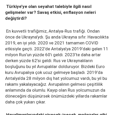
Türkiye’ye olan seyahat talebiyle ilgili nasıl
gelişmeler var? Savaş etkisi, enflasyon neleri
değiştirdi?
En kuvvetli trafiğimiz, Antalya-Rus trafiği. Ondan
önce de Ukrayna’ydı. Şu anda Ukrayna sıfır. Havacılıkta
2019, en iyi yıldı. 2020 ve 2021 tamamen COVID
etkisiyle geçti. 2022’de Antalya’ya 2019’daki gelen 11
milyon Rus’un yüzde 60’ı geldi. 2023’te daha artar
derken yüzde 62’si geldi. Rus ve Ukraynalıların
boşluğunu bu yıl Avrupalılar dolduruyor. Bizdeki Euro
kuru Avrupalıya çok ucuz gelmeye başladı. 2019’da
Antalya’da 28 milyon dış hat yolcumuz vardı, bu yıl bu
rakamı yakalayacağız. Avrupalının gelmesi çeşitlilik
anlamında da olumlu. Kayıp olan Rus yolcumuzun da
döneceğini düşünürsek önümüzdeki yıllarda rakamlar
daha çok yukarı çıkar.
Havalimanlarındaki yiyecek-içecek, mağazalar gibi