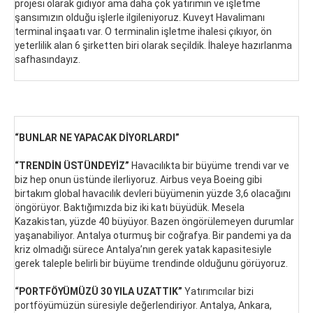
projesi olarak gidiyor ama daha çok yatırımın ve işletme
şansımızın olduğu işlerle ilgileniyoruz. Kuveyt Havalimanı
terminal inşaatı var. O terminalin işletme ihalesi çıkıyor, ön
yeterlilik alan 6 şirketten biri olarak seçildik. İhaleye hazırlanma
safhasındayız.
“BUNLAR NE YAPACAK DİYORLARDI”
“TRENDİN ÜSTÜNDEYİZ”
Havacılıkta bir büyüme trendi var ve
biz hep onun üstünde ilerliyoruz. Airbus veya Boeing gibi
birtakım global havacılık devleri büyümenin yüzde 3,6 olacağını
öngörüyor. Baktığımızda biz iki katı büyüdük. Mesela
Kazakistan, yüzde 40 büyüyor. Bazen öngörülemeyen durumlar
yaşanabiliyor. Antalya oturmuş bir coğrafya. Bir pandemi ya da
kriz olmadığı sürece Antalya’nın gerek yatak kapasitesiyle
gerek taleple belirli bir büyüme trendinde olduğunu görüyoruz.
“PORTFÖYÜMÜZÜ 30 YILA UZATTIK”
Yatırımcılar bizi
portföyümüzün süresiyle değerlendiriyor. Antalya, Ankara,