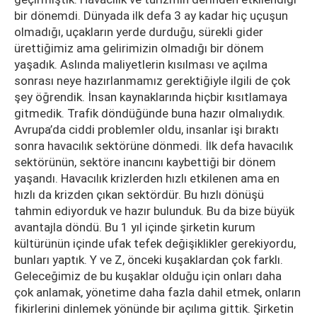
bir dönemdi. Dünyada ilk defa 3 ay kadar hiç uçuşun
olmadığı, uçakların yerde durduğu, sürekli gider
ürettiğimiz ama gelirimizin olmadığı bir dönem
yaşadık. Aslında maliyetlerin kısılması ve açılma
sonrası neye hazırlanmamız gerektiğiyle ilgili de çok
şey öğrendik. İnsan kaynaklarında hiçbir kısıtlamaya
gitmedik. Trafik döndüğünde buna hazır olmalıydık.
Avrupa’da ciddi problemler oldu, insanlar işi bıraktı
sonra havacılık sektörüne dönmedi. İlk defa havacılık
sektörünün, sektöre inancını kaybettiği bir dönem
yaşandı. Havacılık krizlerden hızlı etkilenen ama en
hızlı da krizden çıkan sektördür. Bu hızlı dönüşü
tahmin ediyorduk ve hazır bulunduk. Bu da bize büyük
avantajla döndü. Bu 1 yıl içinde şirketin kurum
kültürünün içinde ufak tefek değişiklikler gerekiyordu,
bunları yaptık. Y ve Z, önceki kuşaklardan çok farklı.
Geleceğimiz de bu kuşaklar olduğu için onları daha
çok anlamak, yönetime daha fazla dahil etmek, onların
fikirlerini dinlemek yönünde bir açılıma gittik. Şirketin