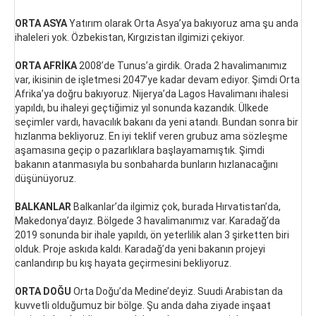
ORTA ASYA
Yatırım olarak Orta Asya’ya bakıyoruz ama şu anda
ihaleleri yok. Özbekistan, Kırgızistan ilgimizi çekiyor.
ORTA AFRİKA
2008’de Tunus’a girdik. Orada 2 havalimanımız
var, ikisinin de işletmesi 2047’ye kadar devam ediyor. Şimdi Orta
Afrika’ya doğru bakıyoruz. Nijerya’da Lagos Havalimanı ihalesi
yapıldı, bu ihaleyi geçtiğimiz yıl sonunda kazandık. Ülkede
seçimler vardı, havacılık bakanı da yeni atandı. Bundan sonra bir
hızlanma bekliyoruz. En iyi teklif veren grubuz ama sözleşme
aşamasına geçip o pazarlıklara başlayamamıştık. Şimdi
bakanın atanmasıyla bu sonbaharda bunların hızlanacağını
düşünüyoruz.
BALKANLAR
Balkanlar’da ilgimiz çok, burada Hırvatistan’da,
Makedonya’dayız. Bölgede 3 havalimanımız var. Karadağ’da
2019 sonunda bir ihale yapıldı, ön yeterlilik alan 3 şirketten biri
olduk. Proje askıda kaldı. Karadağ’da yeni bakanın projeyi
canlandırıp bu kış hayata geçirmesini bekliyoruz.
ORTA DOĞU
Orta Doğu’da Medine’deyiz. Suudi Arabistan da
kuvvetli olduğumuz bir bölge. Şu anda daha ziyade inşaat