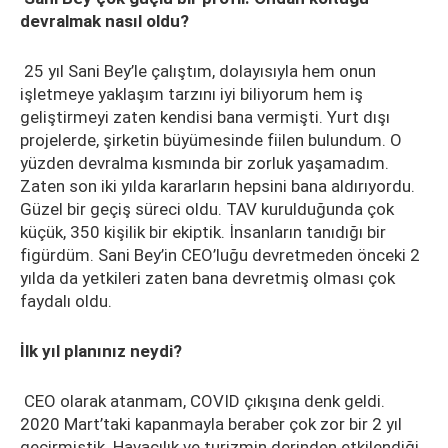
devralmak nasıl oldu?
25 yıl Sani Bey’le çalıştım, dolayısıyla hem onun
işletmeye yaklaşım tarzını iyi biliyorum hem iş
geliştirmeyi zaten kendisi bana vermişti. Yurt dışı
projelerde, şirketin büyümesinde fiilen bulundum. O
yüzden devralma kısmında bir zorluk yaşamadım.
Zaten son iki yılda kararların hepsini bana aldırıyordu.
Güzel bir geçiş süreci oldu. TAV kurulduğunda çok
küçük, 350 kişilik bir ekiptik. İnsanların tanıdığı bir
figürdüm. Sani Bey’in CEO’luğu devretmeden önceki 2
yılda da yetkileri zaten bana devretmiş olması çok
faydalı oldu.
İlk yıl planınız neydi?
CEO olarak atanmam, COVID çıkışına denk geldi.
2020 Mart’taki kapanmayla beraber çok zor bir 2 yıl
geçirmiştik. Havacılık ve turizmin derinden etkilendiği