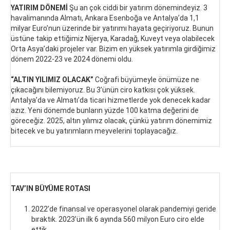
YATIRIM DÖNEMİ
Şu an çok ciddi bir yatırım dönemindeyiz. 3
havalimanında Almatı, Ankara Esenboğa ve Antalya’da 1,1
milyar Euro’nun üzerinde bir yatırımı hayata geçiriyoruz. Bunun
üstüne takip ettiğimiz Nijerya, Karadağ, Kuveyt veya olabilecek
Orta Asya’daki projeler var. Bizim en yüksek yatırımla girdiğimiz
dönem 2022-23 ve 2024 dönemi oldu.
“ALTIN YILIMIZ OLACAK”
Coğrafi büyümeyle önümüze ne
çıkacağını bilemiyoruz. Bu 3’ünün ciro katkısı çok yüksek.
Antalya’da ve Almatı’da ticari hizmetlerde yok denecek kadar
azız. Yeni dönemde bunların yüzde 100 katma değerini de
göreceğiz. 2025, altın yılımız olacak, çünkü yatırım dönemimiz
bitecek ve bu yatırımların meyvelerini toplayacağız.
TAV’IN BÜYÜME ROTASI
2022’de finansal ve operasyonel olarak pandemiyi geride
bıraktık. 2023’ün ilk 6 ayında 560 milyon Euro ciro elde
ettik.