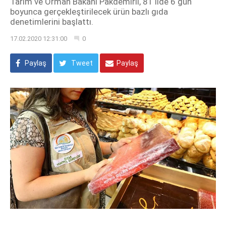
Tarım ve Orman Bakanı Pakdemirli, 81 ilde 6 gün
boyunca gerçekleştirilecek ürün bazlı gıda
denetimlerini başlattı.
17.02.2020 12:31:00
0
Paylaş
Tweet
Paylaş