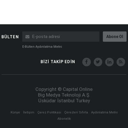
Abone Ol
BÜLTEN
E-Bülten Aydınlatma Metni
BİZİ TAKİP EDİN
Copyright © Capital Online
Big Medya Teknoloji A.Ş.
Üsküdar İstanbul Turkey
Künye
İletişim
Çerez Politikası
Çerezleri Sıfırla
Aydınlatma Metni
Abonelik