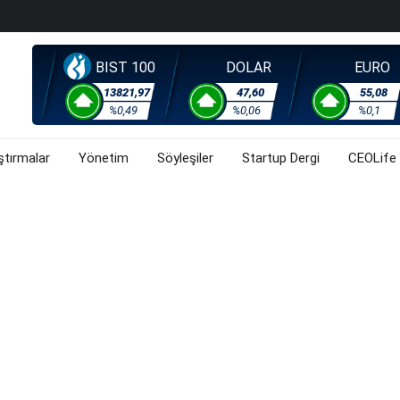
orsa, Döviz Ve Altında Son Durum Ne? (30 Temmuz 2026)
han Z. Diren Hayatını Kaybetti
BIST 100
DOLAR
EURO
Başladı? (30 Temmuz 2026)
steyenlere Yeni Alternatif: Fransa
13821,97
47,60
55,08
%0,49
%0,06
%0,1
lişkin Belirsizlikler Ve Jeopolitik Gerilimlerden Kaynaklı
orsa, Döviz Ve Altında Son Durum Ne? (30 Temmuz 2026)
ştırmalar
Yönetim
Söyleşiler
Startup Dergi
CEOLife