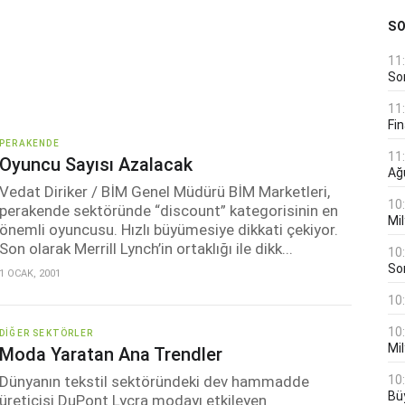
S
11
Son
11
Fin
PERAKENDE
11
Oyuncu Sayısı Azalacak
Ağ
Vedat Diriker / BİM Genel Müdürü BİM Marketleri,
10
perakende sektöründe “discount” kategorisinin en
Mil
önemli oyuncusu. Hızlı büyümesiye dikkati çekiyor.
Son olarak Merrill Lynch’in ortaklığı ile dikk...
10
Son
1 OCAK, 2001
10
10
DIĞER SEKTÖRLER
Mil
Moda Yaratan Ana Trendler
Dünyanın tekstil sektöründeki dev hammadde
10
Bü
üreticisi DuPont Lycra modayı etkileyen