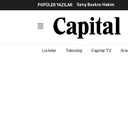
Satış Baskısı Hakim
POPÜLER YAZILAR:
Piyasalarda Gün Ortası: B
İş Dünyasının Acı Kaybı: Or
Döviz Ve Altın Güne Nasıl 
Avrupa'da Yatırım Yapmak I
Küresel Piyasalarda Fed'e I
Satış Baskısı Hakim
Piyasalarda Gün Ortası: B
Listeler
Teknoloji
Capital TV
Ara