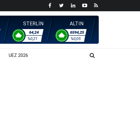
STERLİN
ALTIN
64,24
6594,25
%0,21
%0,05
UEZ 2026