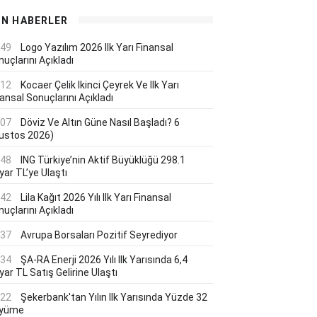
ON HABERLER
:49
Logo Yazılım 2026 Ilk Yarı Finansal
uçlarını Açıkladı
:12
Kocaer Çelik Ikinci Çeyrek Ve Ilk Yarı
ansal Sonuçlarını Açıkladı
:07
Döviz Ve Altın Güne Nasıl Başladı? 6
ustos 2026)
:48
ING Türkiye’nin Aktif Büyüklüğü 298.1
yar TL’ye Ulaştı
:42
Lila Kağıt 2026 Yılı Ilk Yarı Finansal
uçlarını Açıkladı
:37
Avrupa Borsaları Pozitif Seyrediyor
:34
ŞA-RA Enerji 2026 Yılı Ilk Yarısında 6,4
yar TL Satış Gelirine Ulaştı
:22
Şekerbank'tan Yılın Ilk Yarısında Yüzde 32
yüme