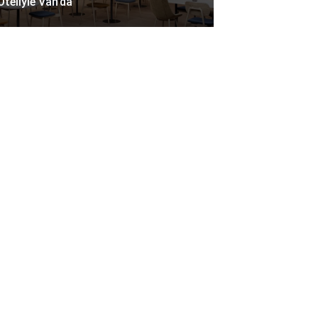
Oteliyle Van’da