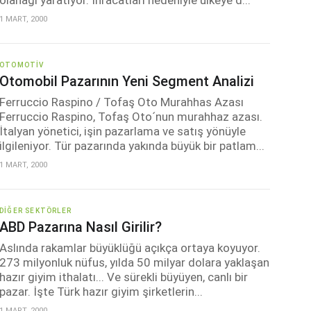
olanağı yaratıyor. İhracatları nedeniyle ülkeye d...
1 MART, 2000
OTOMOTIV
Otomobil Pazarının Yeni Segment Analizi
Ferruccio Raspino / Tofaş Oto Murahhas Azası
Ferruccio Raspino, Tofaş Oto´nun murahhaz azası.
İtalyan yönetici, işin pazarlama ve satış yönüyle
ilgileniyor. Tür pazarında yakında büyük bir patlam...
1 MART, 2000
DIĞER SEKTÖRLER
ABD Pazarına Nasıl Girilir?
Aslında rakamlar büyüklüğü açıkça ortaya koyuyor.
273 milyonluk nüfus, yılda 50 milyar dolara yaklaşan
hazır giyim ithalatı... Ve sürekli büyüyen, canlı bir
pazar. İşte Türk hazır giyim şirketlerin...
1 MART, 2000