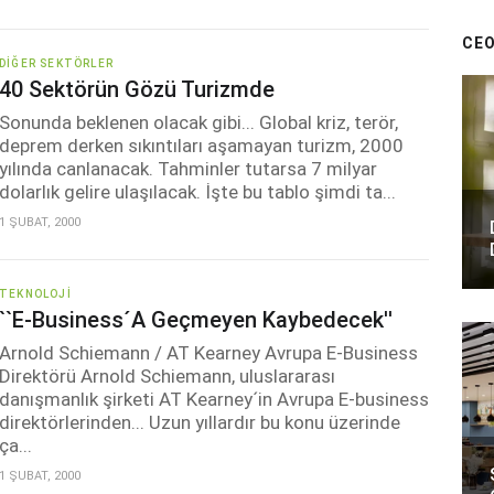
CEO
DIĞER SEKTÖRLER
40 Sektörün Gözü Turizmde
Sonunda beklenen olacak gibi... Global kriz, terör,
deprem derken sıkıntıları aşamayan turizm, 2000
yılında canlanacak. Tahminler tutarsa 7 milyar
dolarlık gelire ulaşılacak. İşte bu tablo şimdi ta...
1 ŞUBAT, 2000
TEKNOLOJI
``E-Business´a Geçmeyen Kaybedecek''
Arnold Schiemann / AT Kearney Avrupa E-Business
Direktörü Arnold Schiemann, uluslararası
danışmanlık şirketi AT Kearney´in Avrupa E-business
direktörlerinden... Uzun yıllardır bu konu üzerinde
ça...
1 ŞUBAT, 2000