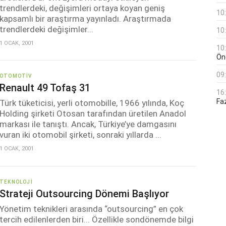
trendlerdeki, değişimleri ortaya koyan geniş
10
kapsamlı bir araştırma yayınladı. Araştırmada
trendlerdeki değişimler...
10
1 OCAK, 2001
10
Öne
09
OTOMOTIV
Renault 49 Tofaş 31
16
Faz
Türk tüketicisi, yerli otomobille, 1966 yılında, Koç
Holding şirketi Otosan tarafından üretilen Anadol
markası ile tanıştı. Ancak, Türkiye’ye damgasını
vuran iki otomobil şirketi, sonraki yıllarda ...
1 OCAK, 2001
TEKNOLOJI
Strateji Outsourcing Dönemi Başlıyor
Yönetim teknikleri arasında “outsourcing” en çok
tercih edilenlerden biri... Özellikle sondönemde bilgi