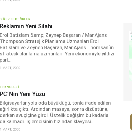
DIĞER SEKTÖRLER
Reklamın Yeni Silahı
Erol Batislam &amp; Zeynep Başaran / ManAjans
Thompson Stratejik Planlama Uzmanları Erol
Batislam ve Zeynep Başaran, ManAjans Thomsan´ın
stratejik planlama uzmanları. Yeni ekonomiyle yıldızı
parl...
1 MART, 2000
TEKNOLOJI
PC´nin Yeni Yüzü
Bilgisayarlar yola oda büyüklüğü, tonla ifade edilen
ağırlıkta çıktı. Ardından masaya, sonra dizüstüne,
derken avuçiçine girdi. Üstelik değişim bu kadarla
da kalmadı. İşlemcisinin hızından klavyesi...
1 MART, 2000