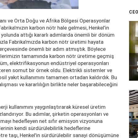
CEO
şkanı ve Orta Doğu ve Afrika Bölgesi Operasyonlar
brika’mızın karbon nötr hale gelmesi, Henkel’in
yolunda attığı kararlı adımlarda önemli bir dönüm
uzla Fabrika’mızda karbon nötr üretimi hayata
 çerçevesinde önemli bir adım atmıştık. Böylece
esislerimizin tamamında karbon nötr üretime geçmiş
m, elektrifikasyonun endüstriyel operasyonları
ren somut bir örnek oldu. Elektrikli sistemler ve
fosil yakıt kullanımını tamamen ortadan kaldırdık. Bu
lışması ve kararlılığın birlikte neler başarabileceğini
nerji kullanımını yaygınlaştırarak küresel üretim
dırıyor. Bu adımlar, şirketin operasyonları ve
ltmayı hedefleyen net sıfır emisyon vizyonuna
rinin kendi sürdürülebilirlik hedeflerine
etre taşı, Henkel’in sürdürülebilir sanayi dönüşümüne