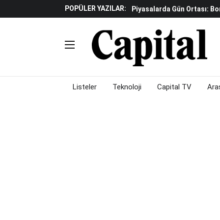
POPÜLER YAZILAR:
Piyasalarda Gün Ortası: B
Yapay Zeka Reklamlarında 
Beyaz Eşya Sektöründe Da
Döviz Ve Altın Güne Nasıl 
Küresel Piyasalarda Teknoloj
Piyasalarda Gün Ortası: B
Listeler
Teknoloji
Capital TV
Ara