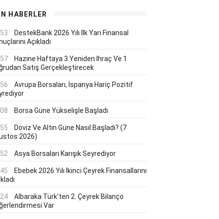
ON HABERLER
:53
DestekBank 2026 Yılı Ilk Yarı Finansal
uçlarını Açıkladı
:57
Hazine Haftaya 3 Yeniden Ihraç Ve 1
ğrudan Satış Gerçekleştirecek
:56
Avrupa Borsaları, İspanya Hariç Pozitif
yrediyor
:08
Borsa Güne Yükselişle Başladı
:55
Döviz Ve Altın Güne Nasıl Başladı? (7
ustos 2026)
:52
Asya Borsaları Karışık Seyrediyor
:45
Ebebek 2026 Yılı Ikinci Çeyrek Finansallarını
kladı
:24
Albaraka Türk'ten 2. Çeyrek Bilanço
ğerlendirmesi Var