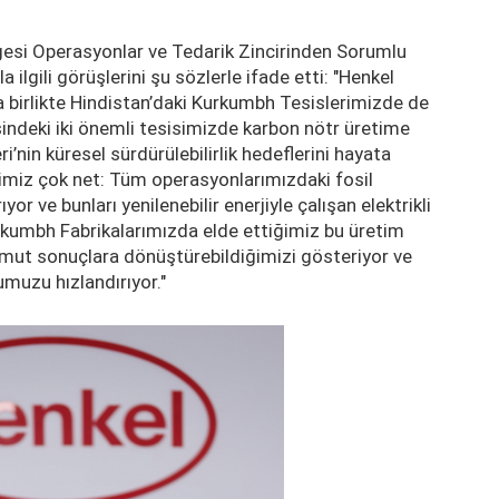
lgesi Operasyonlar ve Tedarik Zincirinden Sorumlu
lgili görüşlerini şu sözlerle ifade etti: "Henkel
a birlikte Hindistan’daki Kurkumbh Tesislerimizde de
indeki iki önemli tesisimizde karbon nötr üretime
i’nin küresel sürdürülebilirlik hedeflerini hayata
imiz çok net: Tüm operasyonlarımızdaki fosil
yor ve bunları yenilenebilir enerjiyle çalışan elektrikli
rkumbh Fabrikalarımızda elde ettiğimiz bu üretim
somut sonuçlara dönüştürebildiğimizi gösteriyor ve
umuzu hızlandırıyor."