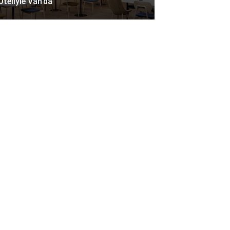
Oteliyle Van’da