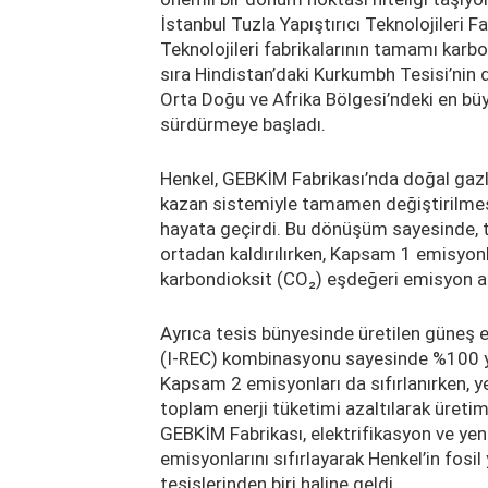
İstanbul Tuzla Yapıştırıcı Teknolojileri Fa
Teknolojileri fabrikalarının tamamı karb
sıra Hindistan’daki Kurkumbh Tesisi’nin d
Orta Doğu ve Afrika Bölgesi’ndeki en büyü
sürdürmeye başladı.
Henkel, GEBKİM Fabrikası’nda doğal gazla
kazan sistemiyle tamamen değiştirilmesi
hayata geçirdi. Bu dönüşüm sayesinde, 
ortadan kaldırılırken, Kapsam 1 emisyonları
karbondioksit (CO₂) eşdeğeri emisyon az
Ayrıca tesis bünyesinde üretilen güneş ene
(I-REC) kombinasyonu sayesinde %100 yeni
Kapsam 2 emisyonları da sıfırlanırken, y
toplam enerji tüketimi azaltılarak üret
GEBKİM Fabrikası, elektrifikasyon ve yen
emisyonlarını sıfırlayarak Henkel’in fosi
tesislerinden biri haline geldi.