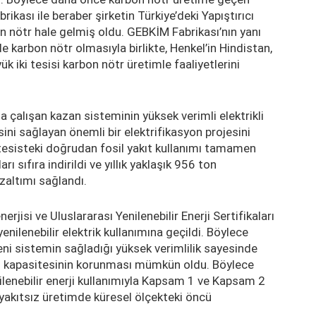
brikası ile beraber şirketin Türkiye’deki Yapıştırıcı
on nötr hale gelmiş oldu. GEBKİM Fabrikası’nın yanı
e karbon nötr olmasıyla birlikte, Henkel’in Hindistan,
k iki tesisi karbon nötr üretimle faaliyetlerini
 çalışan kazan sisteminin yüksek verimli elektrikli
ni sağlayan önemli bir elektrifikasyon projesini
tesisteki doğrudan fosil yakıt kullanımı tamamen
 sıfıra indirildi ve yıllık yaklaşık 956 ton
altımı sağlandı.
rjisi ve Uluslararası Yenilenebilir Enerji Sertifikaları
lenebilir elektrik kullanımına geçildi. Böylece
eni sistemin sağladığı yüksek verimlilik sayesinde
im kapasitesinin korunması mümkün oldu. Böylece
ilenebilir enerji kullanımıyla Kapsam 1 ve Kapsam 2
l yakıtsız üretimde küresel ölçekteki öncü