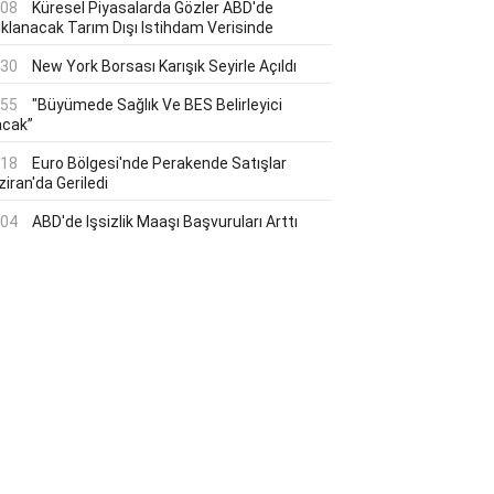
:08
Küresel Piyasalarda Gözler ABD'de
ıklanacak Tarım Dışı Istihdam Verisinde
:30
New York Borsası Karışık Seyirle Açıldı
:55
"Büyümede Sağlık Ve BES Belirleyici
acak”
:18
Euro Bölgesi'nde Perakende Satışlar
iran'da Geriledi
:04
ABD'de Işsizlik Maaşı Başvuruları Arttı