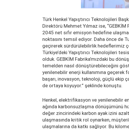
Türk Henkel Yapıştırıcı Teknolojileri Ba
Direktörü Mehmet Yılmaz ise, “GEBKİM Fa
2045 net sıfır emisyon hedefine ulaşma 
noktasını temsil ediyor. Daha önce de T
geçirerek sürdürülebilirlik hedeflerimiz
Türkiye’deki Yapıştırıcı Teknolojileri t
olduk. GEBKİM Fabrika’mızdaki bu dönüşü
temelden nasıl dönüştürebileceğini göste
yenilenebilir enerji kullanımına geçerek 
başarı, inovasyon, teknoloji, güçlü ekip ça
de ortaya koyuyor.” şeklinde konuştu.
Henkel, elektrifikasyon ve yenilenebilir e
ağında karbonsuzlaşma dönüşümünü hızlan
değer zincirindeki karbon ayak izini aza
ulaşmasında kritik rol oynarken, müşterile
ulaşmalarına da katkı sağlıyor. Bu kilom