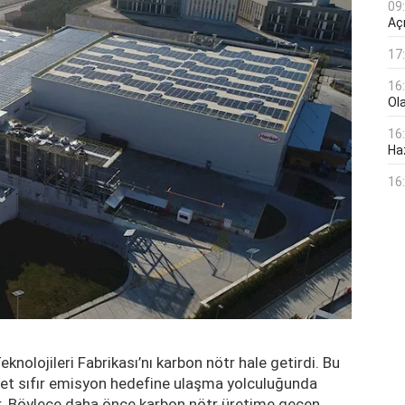
09
Aç
17
16
Ol
16
Haz
16
knolojileri Fabrikası’nı karbon nötr hale getirdi. Bu
 net sıfır emisyon hedefine ulaşma yolculuğunda
or. Böylece daha önce karbon nötr üretime geçen