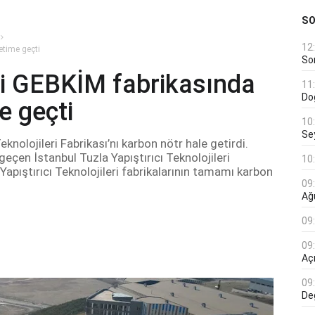
S
12
etime geçti
Son
ki GEBKİM fabrikasında
11
Do
e geçti
10
Se
knolojileri Fabrikası’nı karbon nötr hale getirdi.
çen İstanbul Tuzla Yapıştırıcı Teknolojileri
10
ki Yapıştırıcı Teknolojileri fabrikalarının tamamı karbon
09
Ağ
09
09
Açı
09
De