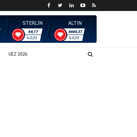
STERLİN
ALTIN
64,17
6660,37
%-0,03
%-0,05
UEZ 2026