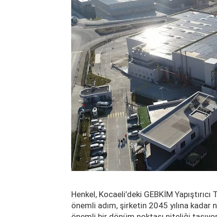
Henkel, Kocaeli’deki GEBKİM Yapıştırıcı Te
önemli adım, şirketin 2045 yılına kadar
önemli bir dönüm noktası niteliği taşıy