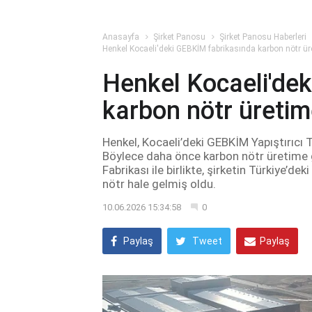
Anasayfa
Şirket Panosu
Şirket Panosu Haberleri
Henkel Kocaeli'deki GEBKİM fabrikasında karbon nötr ür
Henkel Kocaeli'de
karbon nötr üretim
Henkel, Kocaeli’deki GEBKİM Yapıştırıcı Te
Böylece daha önce karbon nötr üretime ge
Fabrikası ile birlikte, şirketin Türkiye’de
nötr hale gelmiş oldu.
10.06.2026 15:34:58
0
Paylaş
Tweet
Paylaş