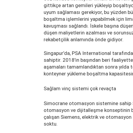
gittikçe artan gemileri yükleyip boşaltıy
uyum sağlaması gerekiyor, bu yüzden büy
boşaltma işlemlerini yapabilmek için li
kavuşması sağlandı. İskele başına düşen
düşen maliyetlerin azalması ve sorunsuz
rekabetçilik anlamında önde gidiyor.
Singapur’da, PSA International tarafında
sahiptir. 2018’in başından beri faaliyet
aşamaları tamamlandıktan sonra yılda t
konteyner yükleme boşaltma kapasitesin
Sağlam vinç sistemi çok revaçta
Simocrane otomasyon sistemine sahip 56
otomasyon ve dijitalleşme konseptinin bi
çalışan Siemens, elektrik ve otomasyon s
soktu.