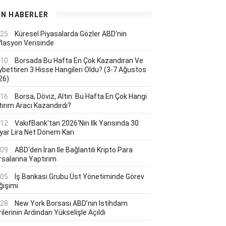
ON HABERLER
:25
Küresel Piyasalarda Gözler ABD'nin
flasyon Verisinde
:10
Borsada Bu Hafta En Çok Kazandıran Ve
ybettiren 3 Hisse Hangileri Oldu? (3-7 Ağustos
26)
:16
Borsa, Döviz, Altın: Bu Hafta En Çok Hangi
tırım Aracı Kazandırdı?
:12
VakıfBank'tan 2026'nın Ilk Yarısında 30
lyar Lira Net Dönem Karı
:09
ABD'den İran Ile Bağlantılı Kripto Para
rsalarına Yaptırım
:05
İş Bankası Grubu Üst Yönetiminde Görev
ğişimi
:28
New York Borsası ABD'nin Istihdam
ilerinin Ardından Yükselişle Açıldı