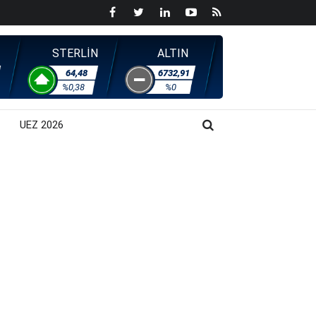
STERLİN
ALTIN
64,48
6732,91
%0,38
%0
UEZ 2026