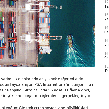
17
Tar
16
Ye
16
Bek
16
Yü
16
Ge
15
To
verimlilik alanlarında en yüksek değerleri elde
den faydalanıyor. PSA International’ın dünyanın en
asir Panjang Terminali’nde 56 adet istifleme vinci,
rin yükleme boşaltma işlemlerini gerçekleştiriyor.
ibi yoğun: Giderek artan sayıda vinç, büyüklükleri