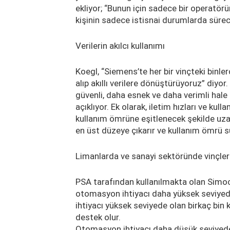
ekliyor; “Bunun için sadece bir operatör
kişinin sadece istisnai durumlarda sürec
Verilerin akılcı kullanımı
Koegl, “Siemens’te her bir vinçteki binler
alıp akıllı verilere dönüştürüyoruz” diyor
güvenli, daha esnek ve daha verimli hale 
açıklıyor. Ek olarak, iletim hızları ve kul
kullanım ömrüne eşitlenecek şekilde uzatıla
en üst düzeye çıkarır ve kullanım ömrü sü
Limanlarda ve sanayi sektöründe vinçler
PSA tarafından kullanılmakta olan Simoc
otomasyon ihtiyacı daha yüksek seviyede
ihtiyacı yüksek seviyede olan birkaç bin
destek olur.
Otomasyon ihtiyacı daha düşük seviyede 