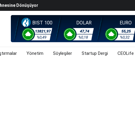
steğinin Etkinliğini Artıracak Adımlar Geldi
arısında 119,5 Milyar Liralık Sukuk Ihraç Etti
ek Hafta Gözler ABD'de Açıklanacak Tarım Dışı Istihdam
BIST 100
DOLAR
EURO
evel Üst Yönetim Yapılanmasına Geçti
13821,97
47,74
55,25
%0,49
%0,18
%0,32
ahnesine Dönüşüyor
ştırmalar
Yönetim
Söyleşiler
Startup Dergi
CEOLife