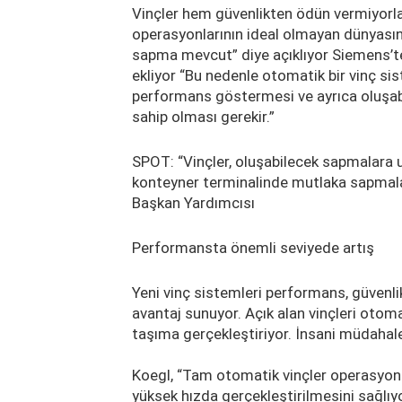
Vinçler hem güvenlikten ödün vermiyorla
operasyonlarının ideal olmayan dünyasın
sapma mevcut” diye açıklıyor Siemens’t
ekliyor “Bu nedenle otomatik bir vinç sis
performans göstermesi ve ayrıca oluşab
sahip olması gerekir.”
SPOT: “Vinçler, oluşabilecek sapmalara 
konteyner terminalinde mutlaka sapmalar
Başkan Yardımcısı
Performansta önemli seviyede artış
Yeni vinç sistemleri performans, güvenl
avantaj sunuyor. Açık alan vinçleri oto
taşıma gerçekleştiriyor. İnsani müdahale
Koegl, “Tam otomatik vinçler operasyonla
yüksek hızda gerçekleştirilmesini sağlıy