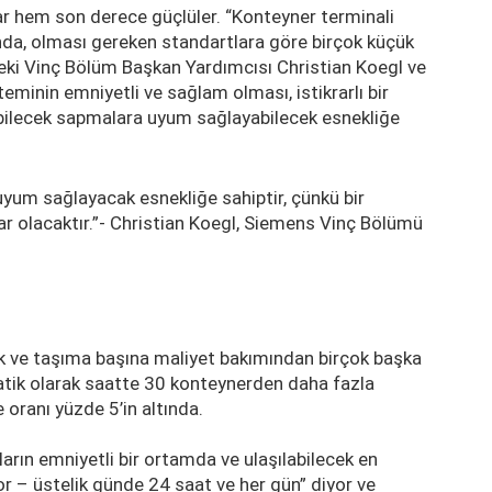
r hem son derece güçlüler. “Konteyner terminali
da, olması gereken standartlara göre birçok küçük
eki Vinç Bölüm Başkan Yardımcısı Christian Koegl ve
teminin emniyetli ve sağlam olması, istikrarlı bir
ilecek sapmalara uyum sağlayabilecek esnekliğe
uyum sağlayacak esnekliğe sahiptir, çünkü bir
 olacaktır.”- Christian Koegl, Siemens Vinç Bölümü
ik ve taşıma başına maliyet bakımından birçok başka
matik olarak saatte 30 konteynerden daha fazla
 oranı yüzde 5’in altında.
rın emniyetli bir ortamda ve ulaşılabilecek en
or – üstelik günde 24 saat ve her gün” diyor ve