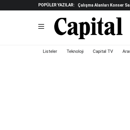
POPÜLER YAZILAR:
TCMB'den Döviz Dönüşüm De
Katılım Bankaları Yılın Ilk Y
Küresel Piyasalarda Gelec
Verisine Çevrildi
Altınay Savunma Grubu C-L
Çalışma Alanları Konser S
Listeler
Teknoloji
Capital TV
Ara