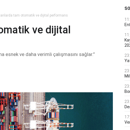
S
anlarda tam otomatik ve dijital performans
11
En
matik ve dijital
11
Ka
20
daha esnek ve daha verimli çalışmasını sağlar.”
23
Ya
23
Mi
23
Bo
23
De
17
Ver