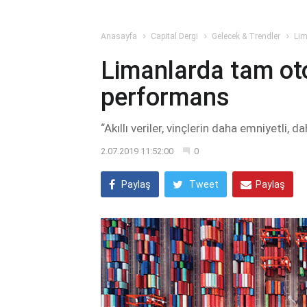
Anasayfa
Capital Dergi
Gelecek & Trendler
Lim
Limanlarda tam oto
performans
“Akıllı veriler, vinçlerin daha emniyetli, 
2.07.2019 11:52:00
0
Paylaş
Tweet
Paylaş