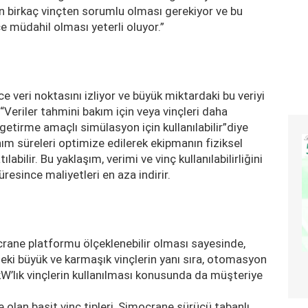
ün birkaç vinçten sorumlu olması gerekiyor ve bu
e müdahil olması yeterli oluyor.”
ce veri noktasını izliyor ve büyük miktardaki bu veriyi
. “Veriler tahmini bakım için veya vinçleri daha
getirme amaçlı simülasyon için kullanılabilir”diye
lanım süreleri optimize edilerek ekipmanın fiziksel
bilir. Bu yaklaşım, verimi ve vinç kullanılabilirliğini
resince maliyetleri en aza indirir.
rane platformu ölçeklenebilir olması sayesinde,
ki büyük ve karmaşık vinçlerin yanı sıra, otomasyon
 kW’lık vinçlerin kullanılması konusunda da müşteriye
olan basit vinç tipleri, Simocrane sürücü tabanlı