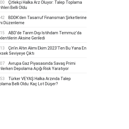
:00
Çitlekçi Halka Arz Oluyor: Talep Toplama
ihleri Belli Oldu
:42
BDDK'den Tasarruf Finansman Şirketlerine
ni Düzenleme
:15
ABD'de Tarım Dışı Istihdam Temmuz'da
lentilerin Aksine Geriledi
:13
Çin'in Altın Alımı Ekim 2023'ten Bu Yana En
ksek Seviyeye Çıktı
:07
Avrupa Gaz Piyasasında Savaş Primi
rilerken Depolama Açığı Risk Yaratıyor
:53
Türker VEYAŞ Halka Arzında Talep
plama Belli Oldu: Kaç Lot Düşer?