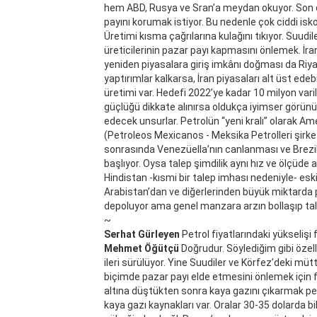
hem ABD, Rusya ve Sran’a meydan okuyor. Son d
payını korumak istiyor. Bu nedenle çok ciddi isko
Üretimi kısma çağrılarına kulağını tıkıyor. Suudi
üreticilerinin pazar payı kapmasını önlemek. İran
yeniden piyasalara giriş imkânı doğması da Riyad
yaptırımlar kalkarsa, İran piyasaları alt üst edebi
üretimi var. Hedefi 2022’ye kadar 10 milyon va
güçlüğü dikkate alınırsa oldukça iyimser görünü
edecek unsurlar. Petrolün “yeni kralı” olarak Am
(Petroleos Mexicanos - Meksika Petrolleri şir
sonrasında Venezüella’nın canlanması ve Brezi
başlıyor. Oysa talep şimdilik aynı hız ve ölçüde
Hindistan -kısmi bir talep imhası nedeniyle- eski
Arabistan’dan ve diğerlerinden büyük miktarda pet
depoluyor ama genel manzara arzın bollaşıp tal
~
Serhat Gürleyen
Petrol fiyatlarındaki yükselişi f
Mehmet Öğütçü
Doğrudur. Söylediğim gibi özell
ileri sürülüyor. Yine Suudiler ve Körfez’deki müt
biçimde pazar payı elde etmesini önlemek için fi
altına düştükten sonra kaya gazını çıkarmak pe
kaya gazı kaynakları var. Oralar 30-35 dolarda b