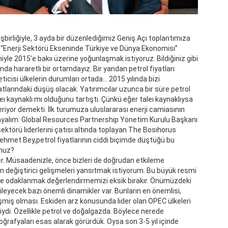
n işbirliğiyle, 3 ayda bir düzenlediğimiz Geniş Açı toplantımıza
 “Enerji Sektörü Ekseninde Türkiye ve Dünya Ekonomisi”
eniyle 2015’e bakıı üzerine yoğunlaşmak istiyoruz. Bildiğiniz gibi
a hararetli bir ortamdayız. Bir yandan petrol fiyatları
ticisi ülkelerin durumları ortada… 2015 yılında bizi
atlarındaki düşüş olacak. Yatırımcılar uzunca bir süre petrol
eı kaynaklı mı olduğunu tartıştı. Çünkü eğer taleı kaynaklıysa
yor demekti. İlk turumuza uluslararası enerji camiasının
layalım: Global Resources Partnership Yönetim Kurulu Başkanı
ktörü liderlerini çatısı altında toplayan The Bosıhorus
Mehmet Bey,petrol fiyatlarının ciddi biçimde düştüğü bu
unuz?
er. Müsaadenizle, önce bizleri de doğrudan etkileme
un değiştirici gelişmeleri yansıtmak istiyorum. Bu büyük resmi
me odaklanmak değerlendirmemizi eksik bırakır. Önümüzdeki
eyecek bazı önemli dinamikler var. Bunların en önemlisi,
şmiş olması. Eskiden arz konusunda lider olan OPEC ülkeleri
iydi. Özellikle petrol ve doğalgazda. Böylece nerede
ğrafyaları esas alarak görürdük. Oysa son 3-5 yıl içinde