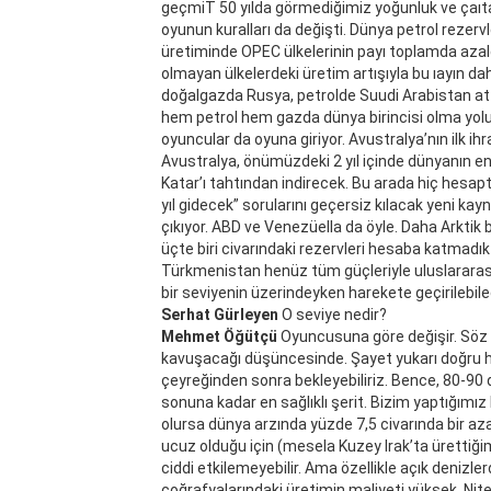
geçmiT 50 yılda görmediğimiz yoğunluk ve çaıta 
oyunun kuralları da değişti. Dünya petrol rezerv
üretiminde OPEC ülkelerinin payı toplamda azal
olmayan ülkelerdeki üretim artışıyla bu ıayın 
doğalgazda Rusya, petrolde Suudi Arabistan a
hem petrol hem gazda dünya birincisi olma yolu
oyuncular da oyuna giriyor. Avustralya’nın ilk ih
Avustralya, önümüzdeki 2 yıl içinde dünyanın en 
Katar’ı tahtından indirecek. Bu arada hiç hesapta
yıl gidecek” sorularını geçersiz kılacak yeni ka
çıkıyor. ABD ve Venezüella da öyle. Daha Arktik
üçte biri civarındaki rezervleri hesaba katmadık b
Türkmenistan henüz tüm güçleriyle uluslararası p
bir seviyenin üzerindeyken harekete geçirilebil
Serhat Gürleyen
O seviye nedir?
Mehmet Öğütçü
Oyuncusuna göre değişir. Söz ge
kavuşacağı düşüncesinde. Şayet yukarı doğru h
çeyreğinden sonra bekleyebiliriz. Bence, 80-90 d
sonuna kadar en sağlıklı şerit. Bizim yaptığımız 
olursa dünya arzında yüzde 7,5 civarında bir a
ucuz olduğu için (mesela Kuzey Irak’ta ürettiği
ciddi etkilemeyebilir. Ama özellikle açık denizlerd
coğrafyalarındaki üretimin maliyeti yüksek. Nite