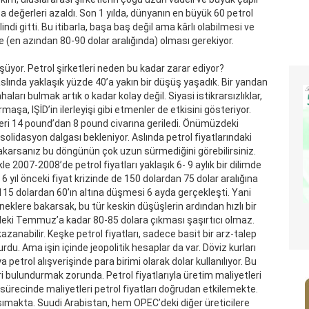
sa değerleri azaldı. Son 1 yılda, dünyanın en büyük 60 petrol
ndi gitti. Bu itibarla, başa baş değil ama kârlı olabilmesi ve
de (en azından 80-90 dolar aralığında) olması gerekiyor.
şüyor. Petrol şirketleri neden bu kadar zarar ediyor?
nda yaklaşık yüzde 40’a yakın bir düşüş yaşadık. Bir yandan
aları bulmak artık o kadar kolay değil. Siyasi istikrarsızlıklar,
maşa, IŞİD’in ilerleyişi gibi etmenler de etkisini gösteriyor.
leri 14 pound’dan 8 pound civarına geriledi. Önümüzdeki
solidasyon dalgası bekleniyor. Aslında petrol fiyatlarındaki
 bakarsanız bu döngünün çok uzun sürmediğini görebilirsiniz.
 2007-2008’de petrol fiyatları yaklaşık 6- 9 aylık bir dilimde
 6 yıl önceki fiyat krizinde de 150 dolardan 75 dolar aralığına
 115 dolardan 60’ın altına düşmesi 6 ayda gerçekleşti. Yani
neklere bakarsak, bu tür keskin düşüşlerin ardından hızlı bir
eki Temmuz’a kadar 80-85 dolara çıkması şaşırtıcı olmaz.
zanabilir. Keşke petrol fiyatları, sadece basit bir arz-talep
u. Ama işin içinde jeopolitik hesaplar da var. Döviz kurları
rol alışverişinde para birimi olarak dolar kullanılıyor. Bu
i bulundurmak zorunda. Petrol fiyatlarıyla üretim maliyetleri
sürecinde maliyetleri petrol fiyatları doğrudan etkilemekte.
nsımakta. Suudi Arabistan, hem OPEC’deki diğer üreticilere