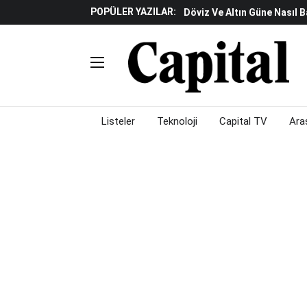
POPÜLER YAZILAR:
Döviz Ve Altın Güne Nasıl 
Avrupa'da Yatırım Yapmak I
Küresel Piyasalarda Fed'e I
Satış Baskısı Hakim
Fed Faiz Oranını Sabit Tutt
Piyasalarda Gün Ortası: B
Listeler
Teknoloji
Capital TV
Ara