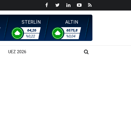
STERLİN
ALTIN
64,26
6575,8
%0,22
%0,04
UEZ 2026