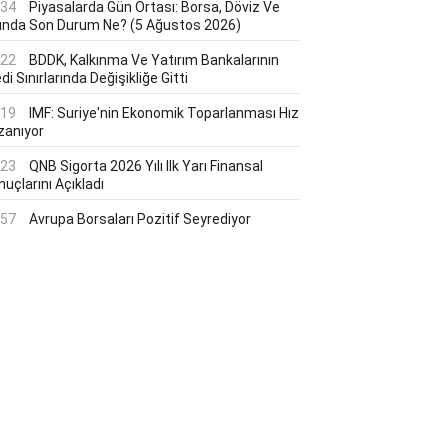
:34
Piyasalarda Gün Ortası: Borsa, Döviz Ve
tında Son Durum Ne? (5 Ağustos 2026)
:22
BDDK, Kalkınma Ve Yatırım Bankalarının
di Sınırlarında Değişikliğe Gitti
:19
IMF: Suriye'nin Ekonomik Toparlanması Hız
zanıyor
:23
QNB Sigorta 2026 Yılı Ilk Yarı Finansal
uçlarını Açıkladı
:57
Avrupa Borsaları Pozitif Seyrediyor