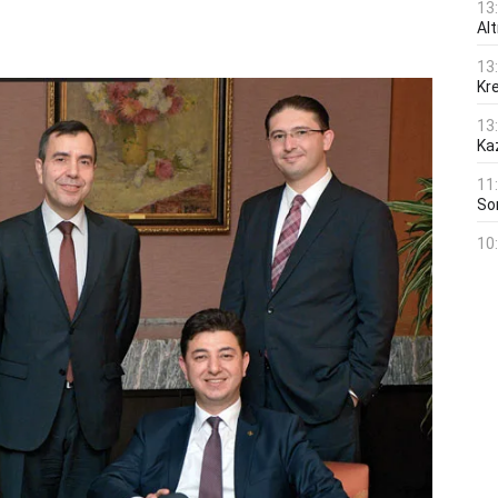
13
Al
13
Kre
13
Ka
11
Son
10