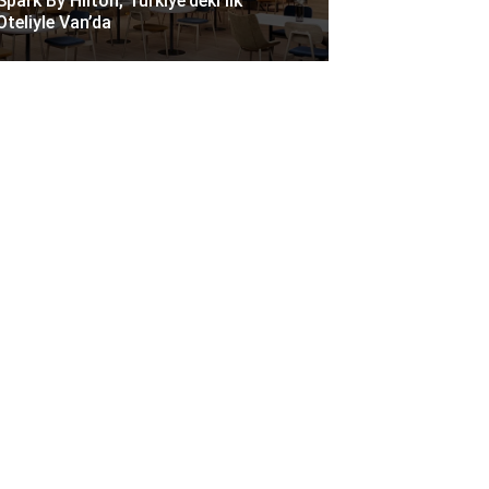
Spark By Hilton, Türkiye’deki Ilk
Oteliyle Van’da