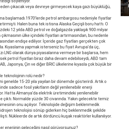
ediği söyleniyor.
reden çıkacak veya devreye girmeyecek kaya gazı büyüklüğü,
ına başlamadı.1970’lerde petrol ambargosu nedeniyle fiyatlar
etirmişti. Halen buna tek istisna Alaska Geçişli boru hattı. O
üzdeki 12 yılda ABD petrol ve doğalgazda yaklaşık 900 milyar
n çıkmasının ülke içindeki fiyatları artırmasından, bu nedenle
sından endişe ediliyor. İçeride gaz fiyatları gerçekten çok
da. Kıyaslama yapmak isterseniz bu fiyat Avrupa’da üç,
azı LNG olarak dünya piyasalarına vermeye bir başlarsa, hem
ksek petrol fiyatları biraz daha devam edebilseydi, ABD tam
AB, Japonya, Çin ve diğer BRIC ülkelerine kıyasla çok büyük bir
e teknolojinin rolü nedir?
ni genelde 15-20 yıla yayılan bir dönemde gösterirdi. Artık o
esinde sadece fosil yakıtların değil yenilenebilir enerji
or. Hatta Almanya’da elektrik üretimindeki yenilenebilir
70’e çıktı. Normalde yüzde 30 civarında. Yakın gelecekte temiz
mesinin onu açılıyor. Teknolojide değişim beklenmedik
drojen teknolojisi sönüp giderken hiç beklenmedik şekilde
işti. Nükleerde de artık dördüncü kuşak reaktörler kullanılıyor.
eer enerjinin geleceğini nasıl görüyorsunuz?