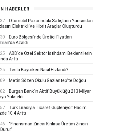
ON HABERLER
:37
Otomobil Pazarındaki Satışların Yarısından
lasını Elektrikli Ve Hibrit Araçlar Oluşturdu
:30
Euro Bölgesi'nde Üretici Fiyatları
ziran'da Azaldı
:25
ABD'de Özel Sektör Istihdamı Beklentilerin
ında Arttı
:25
Tesla Büyürken Nasıl Hızlandı?
:09
Metin Sözen Okulu Gaziantep’te Doğdu
:02
Burgan Bank'ın Aktif Büyüklüğü 213 Milyar
aya Yükseldi
:57
Türk Lirasıyla Ticaret Güçleniyor: Hacim
zde 10,4 Arttı
:46
“Finansman Zinciri Kırılırsa Üretim Zinciri
 Durur”