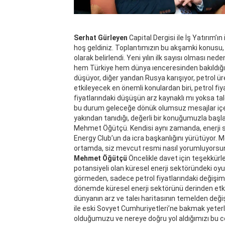
Serhat Gürleyen
Capital Dergisi ile İş Yatırım’ı
hoş geldiniz. Toplantımızın bu akşamki konusu,
olarak belirlendi. Yeni yılın ilk sayısı olması ned
hem Türkiye hem dünya ıenceresinden bakıldığınd
düşüyor, diğer yandan Rusya karışıyor, petrol üre
etkileyecek en önemli konulardan biri, petrol fiy
fiyatlarındaki düşüşün arz kaynaklı mı yoksa tal
bu durum geleceğe dönük olumsuz mesajlar içeri
yakından tanıdığı, değerli bir konuğumuzla baş
Mehmet Öğütçü. Kendisi aynı zamanda, enerji se
Energy Club’un da icra başkanlığını yürütüyor. 
ortamda, siz mevcut resmi nasıl yorumluyors
Mehmet Öğütçü
Öncelikle davet için teşekkürl
potansiyeli olan küresel enerji sektöründeki oy
görmeden, sadece petrol fiyatlarındaki değişi
dönemde küresel enerji sektörünü derinden etkil
dünyanın arz ve taleı haritasının temelden deği
ile eski Sovyet Cumhuriyetleri’ne bakmak yeterl
olduğumuzu ve nereye doğru yol aldığımızı bu co