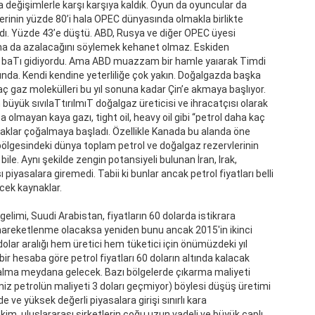
değişimlerle karşı karşıya kaldık. Oyun da oyuncular da
lerinin yüzde 80’i hala OPEC dünyasında olmakla birlikte
dı. Yüzde 43’e düştü. ABD, Rusya ve diğer OPEC üyesi
daha da azalacağını söylemek kehanet olmaz. Eskiden
t baTı gidiyordu. Ama ABD muazzam bir hamle yaıarak Timdi
nda. Kendi kendine yeterliliğe çok yakın. Doğalgazda başka
raç gaz molekülleri bu yıl sonuna kadar Çin’e akmaya başlıyor.
büyük sıvılaTtırılmıT doğalgaz üreticisi ve ihracatçısı olarak
 olmayan kaya gazı, tight oil, heavy oil gibi “petrol daha kaç
ynaklar çoğalmaya başladı. Özellikle Kanada bu alanda öne
 bölgesindeki dünya toplam petrol ve doğalgaz rezervlerinin
ile. Aynı şekilde zengin potansiyeli bulunan İran, Irak,
iyasalara giremedi. Tabii ki bunlar ancak petrol fiyatları belli
ecek kaynaklar.
limi, Suudi Arabistan, fiyatların 60 dolarda istikrara
areketlenme olacaksa yeniden bunu ancak 2015'in ikinci
olar aralığı hem üretici hem tüketici için önümüzdeki yıl
bir hesaba göre petrol fiyatları 60 doların altında kalacak
zalma meydana gelecek. Bazı bölgelerde çıkarma maliyeti
miz petrolün maliyeti 3 doları geçmiyor) böylesi düşüş üretimi
e ve yüksek değerli piyasalara girişi sınırlı kara
kim, uluslararası şirketlerin çoğu uzun vadeli ve büyük çaplı