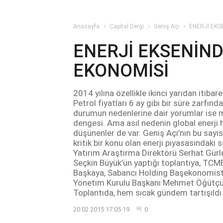
Anasayfa
Capital Dergi
Geniş Açı
ENERJİ EKS
ENERJİ EKSENİND
EKONOMİSİ
2014 yılına özellikle ikinci yarıdan itib
Petrol fiyatları 6 ay gibi bir süre zarfın
durumun nedenlerine dair yorumlar ise m
dengesi. Ama asıl nedenin global enerji 
düşünenler de var. Geniş Açı’nın bu say
kritik bir konu olan enerji piyasasındaki
Yatırım Araştırma Direktörü Serhat Gürl
Seçkin Büyük’ün yaptığı toplantıya, TCMB
Başkaya, Sabancı Holding Başekonomisti
Yönetim Kurulu Başkanı Mehmet Öğütçü ve
Toplantıda, hem sıcak gündem tartışıldı
20.02.2015 17:05:19
0