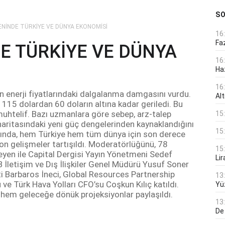
S
ENİNDE TÜRKİYE VE DÜNYA EKONOMİSİ
16
Faz
E TÜRKİYE VE DÜNYA
16
Ha
16
aren enerji fiyatlarındaki dalgalanma damgasını vurdu.
Alt
da 115 dolardan 60 doların altına kadar geriledi. Bu
uhtelif. Bazı uzmanlara göre sebep, arz-talep
15
haritasındaki yeni güç dengelerinden kaynaklandığını
15
ısında, hem Türkiye hem tüm dünya için son derece
 son gelişmeler tartışıldı. Moderatörlüğünü, 78
15
eyen ile Capital Dergisi Yayın Yönetmeni Sedef
Lir
 İletişim ve Dış İlişkiler Genel Müdürü Yusuf Soner
 Barbaros İneci, Global Resources Partnership
13
 Türk Hava Yolları CFO’su Coşkun Kılıç katıldı.
Yü
 hem geleceğe dönük projeksiyonlar paylaşıldı.
13
De