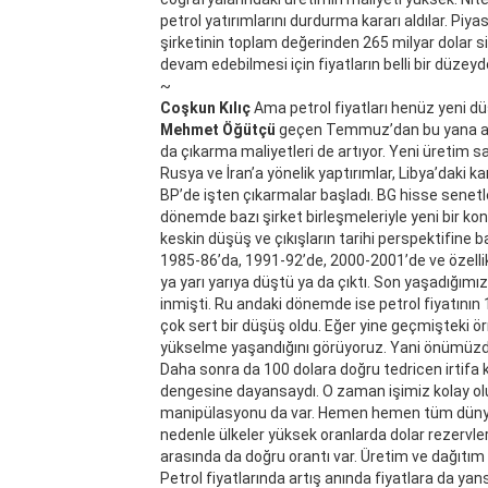
petrol yatırımlarını durdurma kararı aldılar. Piya
şirketinin toplam değerinden 265 milyar dolar sili
devam edebilmesi için fiyatların belli bir düzey
~
Coşkun Kılıç
Ama petrol fiyatları henüz yeni dü
Mehmet Öğütçü
geçen Temmuz’dan bu yana aslı
da çıkarma maliyetleri de artıyor. Yeni üretim sah
Rusya ve İran’a yönelik yaptırımlar, Libya’daki kar
BP’de işten çıkarmalar başladı. BG hisse senet
dönemde bazı şirket birleşmeleriyle yeni bir kon
keskin düşüş ve çıkışların tarihi perspektifine
1985-86’da, 1991-92’de, 2000-2001’de ve özellikle
ya yarı yarıya düştü ya da çıktı. Son yaşadığımız
inmişti. Ru andaki dönemde ise petrol fiyatının
çok sert bir düşüş oldu. Eğer yine geçmişteki ör
yükselme yaşandığını görüyoruz. Yani önümüzd
Daha sonra da 100 dolara doğru tedricen irtifa ka
dengesine dayansaydı. O zaman işimiz kolay olurd
manipülasyonu da var. Hemen hemen tüm dünya pet
nedenle ülkeler yüksek oranlarda dolar rezervler
arasında da doğru orantı var. Üretim ve dağıtım 
Petrol fiyatlarında artış anında fiyatlara da ya