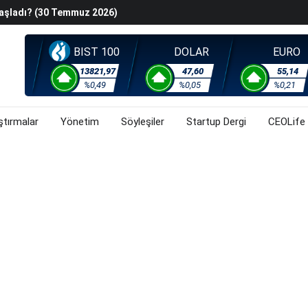
Başladı? (30 Temmuz 2026)
steyenlere Yeni Alternatif: Fransa
lişkin Belirsizlikler Ve Jeopolitik Gerilimlerden Kaynaklı
BIST 100
DOLAR
EURO
u
13821,97
47,60
55,14
%0,49
%0,05
%0,21
orsa, Döviz Ve Altında Son Durum Ne? (30 Temmuz 2026)
ştırmalar
Yönetim
Söyleşiler
Startup Dergi
CEOLife