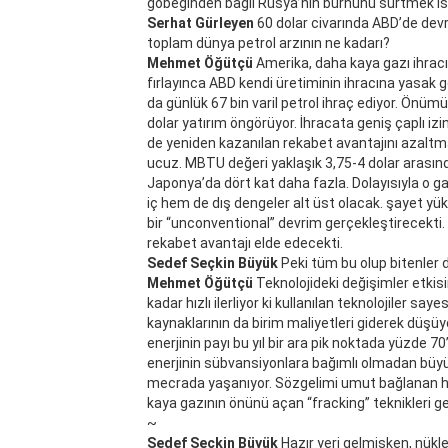
göbeğinden bağlı Rusya’nın burnunu sürtmek ist
Serhat Gürleyen
60 dolar civarında ABD’de dev
toplam dünya petrol arzının ne kadarı?
Mehmet Öğütçü
Amerika, daha kaya gazı ihrac
fırlayınca ABD kendi üretiminin ihracına yasak g
da günlük 67 bin varil petrol ihraç ediyor. Önüm
dolar yatırım öngörüyor. İhracata geniş çaplı izi
de yeniden kazanılan rekabet avantajını azaltma
ucuz. MBTU değeri yaklaşık 3,75-4 dolar arasın
Japonya’da dört kat daha fazla. Dolayısıyla o g
iç hem de dış dengeler alt üst olacak. şayet yü
bir “unconventional” devrim gerçekleştirecekti. 
rekabet avantajı elde edecekti.
Sedef Seçkin Büyük
Peki tüm bu olup bitenler d
Mehmet Öğütçü
Teknolojideki değişimler etkisi
kadar hızlı ilerliyor ki kullanılan teknolojiler say
kaynaklarının da birim maliyetleri giderek düşüy
enerjinin payı bu yıl bir ara pik noktada yüzde 
enerjinin sübvansiyonlara bağımlı olmadan büyü
mecrada yaşanıyor. Sözgelimi umut bağlanan hi
kaya gazının önünü açan “fracking” teknikleri gel
~
Sedef Seçkin Büyük
Hazır yeri gelmişken, nükl