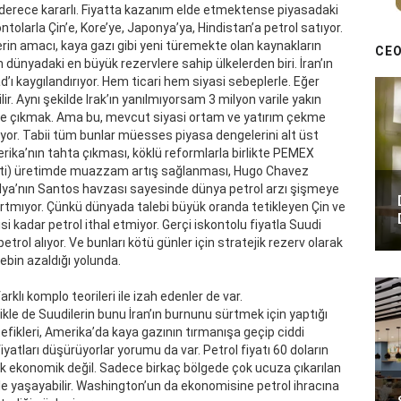
erece kararlı. Fiyatta kazanım elde etmektense piyasadaki
ntolarla Çin’e, Kore’ye, Japonya’ya, Hindistan’a petrol satıyor.
lerin amacı, kaya gazı gibi yeni türemekte olan kaynakların
CEO
 dünyadaki en büyük rezervlere sahip ülkelerden biri. İran’ın
’ı kaygılandırıyor. Hem ticari hem siyasi sebeplerle. Eğer
lir. Aynı şekilde Irak’ın yanılmıyorsam 3 milyon varile yakın
rile çıkmak. Ama bu, mevcut siyasi ortam ve yatırım çekme
yor. Tabii tüm bunlar müesses piyasa dengelerini alt üst
erika’nın tahta çıkması, köklü reformlarla birlikte PEMEX
keti) üretimde muazzam artış sağlanması, Hugo Chavez
lya’nın Santos havzası sayesinde dünya petrol arzı şişmeye
 artmıyor. Çünkü dünyada talebi büyük oranda tetikleyen Çin ve
si kadar petrol ithal etmiyor. Gerçi iskontolu fiyatla Suudi
rol alıyor. Ve bunları kötü günler için stratejik rezerv olarak
ebin azaldığı yolunda.
arklı komplo teorileri ile izah edenler de var.
ikle de Suudilerin bunu İran’ın burnunu sürtmek için yaptığı
tefikleri, Amerika’da kaya gazının tırmanışa geçip ciddi
yatları düşürüyorlar yorumu da var. Petrol fiyatı 60 doların
k ekonomik değil. Sadece birkaç bölgede çok ucuza çıkarılan
ile yaşayabilir. Washington’un da ekonomisine petrol ihracına