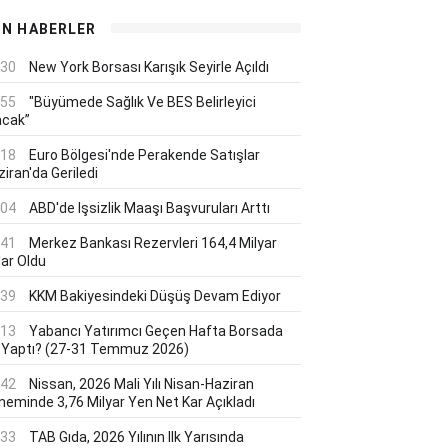
ON HABERLER
:30
New York Borsası Karışık Seyirle Açıldı
:55
"Büyümede Sağlık Ve BES Belirleyici
acak”
:18
Euro Bölgesi'nde Perakende Satışlar
iran'da Geriledi
:04
ABD'de Işsizlik Maaşı Başvuruları Arttı
:41
Merkez Bankası Rezervleri 164,4 Milyar
lar Oldu
:39
KKM Bakiyesindeki Düşüş Devam Ediyor
:13
Yabancı Yatırımcı Geçen Hafta Borsada
 Yaptı? (27-31 Temmuz 2026)
:42
Nissan, 2026 Mali Yılı Nisan-Haziran
neminde 3,76 Milyar Yen Net Kar Açıkladı
:33
TAB Gıda, 2026 Yılının Ilk Yarısında