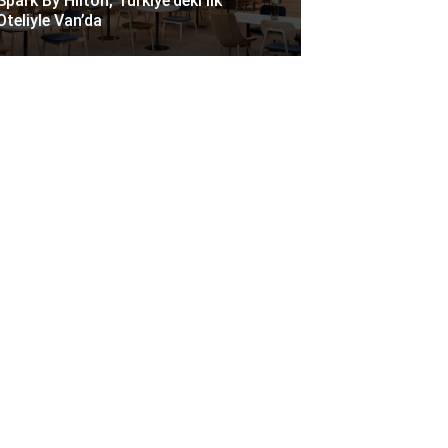
Spark By Hilton, Türkiye’deki Ilk
Oteliyle Van’da