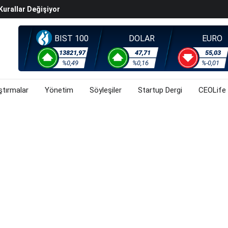
Kurallar Değişiyor
ralma Sürüyor
Başladı? (31 Temmuz 2026)
BIST 100
DOLAR
EURO
i Rallisi Risk Iştahını Artırdı
13821,97
47,71
55,03
orsa, Döviz Ve Altında Son Durum Ne? (31 Temmuz 2026)
%0,49
%0,16
%-0,01
ştırmalar
Yönetim
Söyleşiler
Startup Dergi
CEOLife