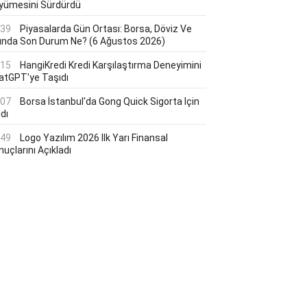
yümesini Sürdürdü
:39
Piyasalarda Gün Ortası: Borsa, Döviz Ve
tında Son Durum Ne? (6 Ağustos 2026)
:15
HangiKredi Kredi Karşılaştırma Deneyimini
atGPT'ye Taşıdı
:07
Borsa İstanbul'da Gong Quick Sigorta Için
dı
:49
Logo Yazılım 2026 Ilk Yarı Finansal
uçlarını Açıkladı