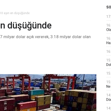
S
, 10 ayın en düşüğünde
17
 en düşüğünde
16
Ol
7 milyar dolar açık vererek, 3.18 milyar dolar olan
16
Haz
16
15
Do
15
15
Ne
14
Dö
14