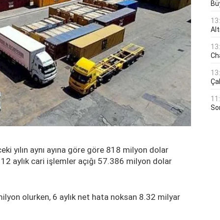
Bü
13
Al
13
Ch
13
Çal
11
Son
ceki yılın aynı ayına göre göre 818 milyon dolar
12 aylık cari işlemler açığı 57.386 milyon dolar
lyon olurken, 6 aylık net hata noksan 8.32 milyar