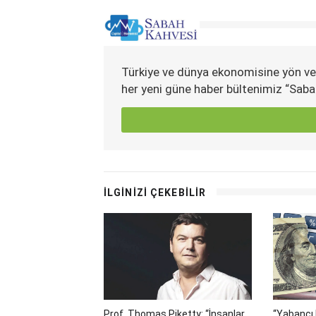
Türkiye ve dünya ekonomisine yön ve
her yeni güne haber bültenimiz “Saba
İLGİNİZİ ÇEKEBİLİR
Prof. Thomas Piketty: “İnsanlar
“Yabancı 