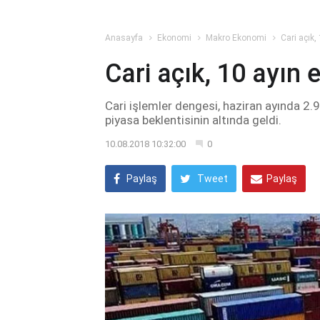
Anasayfa
Ekonomi
Makro Ekonomi
Cari açık
Cari açık, 10 ayın
Cari işlemler dengesi, haziran ayında 2.9
piyasa beklentisinin altında geldi.
10.08.2018 10:32:00
0
Paylaş
Tweet
Paylaş