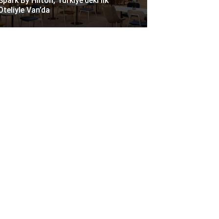
Spark By Hilton, Türkiye’deki Ilk
Oteliyle Van’da