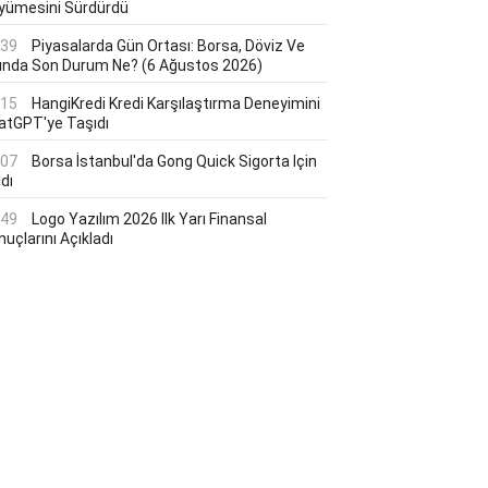
yümesini Sürdürdü
:39
Piyasalarda Gün Ortası: Borsa, Döviz Ve
tında Son Durum Ne? (6 Ağustos 2026)
:15
HangiKredi Kredi Karşılaştırma Deneyimini
atGPT'ye Taşıdı
:07
Borsa İstanbul'da Gong Quick Sigorta Için
dı
:49
Logo Yazılım 2026 Ilk Yarı Finansal
uçlarını Açıkladı