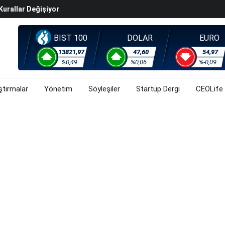
ralma Sürüyor
Başladı? (31 Temmuz 2026)
i Rallisi Risk Iştahını Artırdı
BIST 100
DOLAR
EURO
orsa, Döviz Ve Altında Son Durum Ne? (31 Temmuz 2026)
13821,97
47,60
54,97
%0,49
%0,06
%-0,09
ştırmalar
Yönetim
Söyleşiler
Startup Dergi
CEOLife