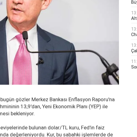
Bü
13
Al
13
Ch
13
Çal
11
Son
n bugün gözler Merkez Bankası Enflasyon Raporu'na
ahmininin 13,9'dan, Yeni Ekonomik Planı (YEP) ile
mesi bekleniyor.
viyelerinde bulunan dolar/TL kuru, Fed'in faiz
rında değerleniyordu. Kur, bu sabahki işlemlerde de