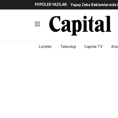
POPÜLER YAZILAR:
Beyaz Eşya Sektöründe Da
Döviz Ve Altın Güne Nasıl 
Küresel Piyasalarda Teknoloj
Piyasalarda Gün Ortası: B
Listeler
Teknoloji
Capital TV
Ara