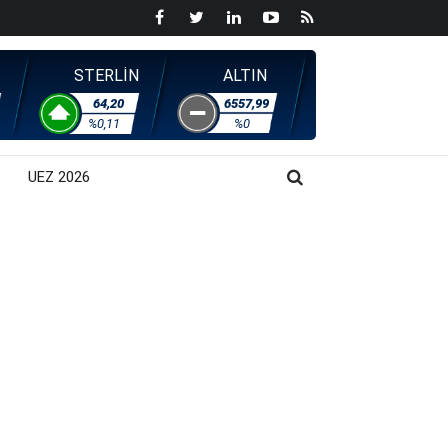
STERLİN
ALTIN
64,20
6557,99
%0,11
%0
UEZ 2026