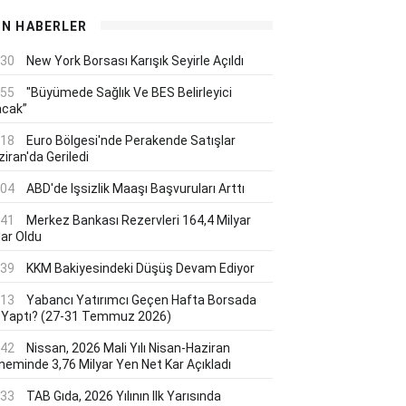
ON HABERLER
:30
New York Borsası Karışık Seyirle Açıldı
:55
"Büyümede Sağlık Ve BES Belirleyici
acak”
:18
Euro Bölgesi'nde Perakende Satışlar
iran'da Geriledi
:04
ABD'de Işsizlik Maaşı Başvuruları Arttı
:41
Merkez Bankası Rezervleri 164,4 Milyar
lar Oldu
:39
KKM Bakiyesindeki Düşüş Devam Ediyor
:13
Yabancı Yatırımcı Geçen Hafta Borsada
 Yaptı? (27-31 Temmuz 2026)
:42
Nissan, 2026 Mali Yılı Nisan-Haziran
neminde 3,76 Milyar Yen Net Kar Açıkladı
:33
TAB Gıda, 2026 Yılının Ilk Yarısında