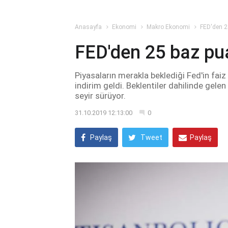
Anasayfa
Ekonomi
Makro Ekonomi
FED'den 25
FED'den 25 baz puan
Piyasaların merakla beklediği Fed'in faiz
indirim geldi. Beklentiler dahilinde gele
seyir sürüyor.
31.10.2019 12:13:00
0
Paylaş
Tweet
Paylaş