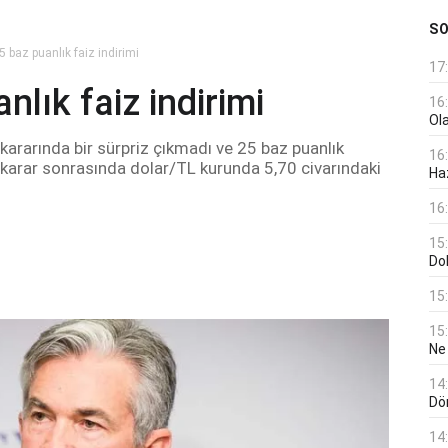
S
 baz puanlık faiz indirimi
17
lık faiz indirimi
16
Ol
 kararında bir sürpriz çıkmadı ve 25 baz puanlık
16
n karar sonrasında dolar/TL kurunda 5,70 civarındaki
Haz
16
15
Do
15
15
Ne
14
Dö
14