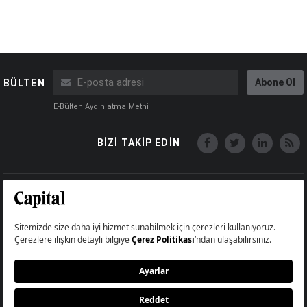
Abone Ol
BÜLTEN
E-Bülten Aydınlatma Metni
BİZİ TAKİP EDİN
Copyright © Capital Online
Big Medya Teknoloji A.Ş.
Üsküdar İstanbul Turkey
Künye
İletişim
Çerez Politikası
Çerezleri Sıfırla
Aydınlatma Metni
Abonelik