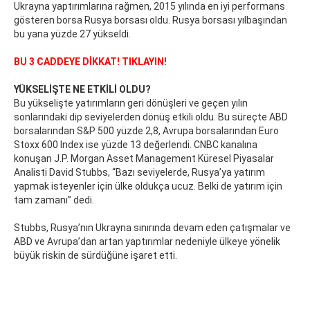
Ukrayna yaptırımlarına rağmen, 2015 yılında en iyi performans
gösteren borsa Rusya borsası oldu. Rusya borsası yılbaşından
bu yana yüzde 27 yükseldi.
BU 3 CADDEYE DİKKAT! TIKLAYIN!
YÜKSELİŞTE NE ETKİLİ OLDU?
Bu yükselişte yatırımların geri dönüşleri ve geçen yılın
sonlarındaki dip seviyelerden dönüş etkili oldu. Bu süreçte ABD
borsalarından S&P 500 yüzde 2,8, Avrupa borsalarından Euro
Stoxx 600 Index ise yüzde 13 değerlendi. CNBC kanalına
konuşan J.P. Morgan Asset Management Küresel Piyasalar
Analisti David Stubbs, “Bazı seviyelerde, Rusya’ya yatırım
yapmak isteyenler için ülke oldukça ucuz. Belki de yatırım için
tam zamanı” dedi.
Stubbs, Rusya’nın Ukrayna sınırında devam eden çatışmalar ve
ABD ve Avrupa’dan artan yaptırımlar nedeniyle ülkeye yönelik
büyük riskin de sürdüğüne işaret etti.