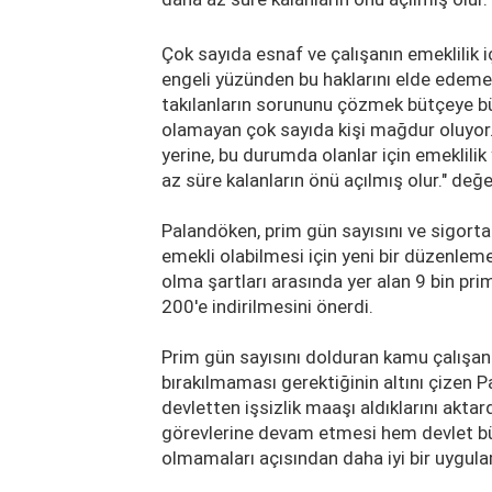
Çok sayıda esnaf ve çalışanın emeklilik
engeli yüzünden bu haklarını elde edemed
takılanların sorununu çözmek bütçeye büy
olamayan çok sayıda kişi mağdur oluyor.
yerine, bu durumda olanlar için emeklilik y
az süre kalanların önü açılmış olur." de
Palandöken, prim gün sayısını ve sigortal
emekli olabilmesi için yeni bir düzenlem
olma şartları arasında yer alan 9 bin prim
200'e indirilmesini önerdi.
Prim gün sayısını dolduran kamu çalışanl
bırakılmaması gerektiğinin altını çizen P
devletten işsizlik maaşı aldıklarını akta
görevlerine devam etmesi hem devlet b
olmamaları açısından daha iyi bir uygulam