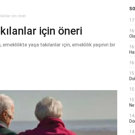
S
lanlar için öneri
17
kılanlar için öneri
16
Ol
eklilikte yaşa takılanlar için, emeklilik yaşının bir
16
Haz
16
15
Do
15
15
Ne
14
Dö
14