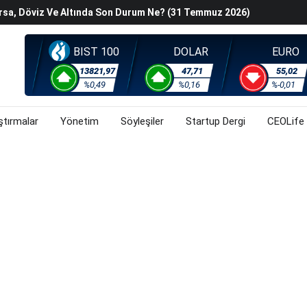
Kurallar Değişiyor
ralma Sürüyor
Başladı? (31 Temmuz 2026)
BIST 100
DOLAR
EURO
i Rallisi Risk Iştahını Artırdı
13821,97
47,71
55,02
orsa, Döviz Ve Altında Son Durum Ne? (31 Temmuz 2026)
%0,49
%0,16
%-0,01
ştırmalar
Yönetim
Söyleşiler
Startup Dergi
CEOLife