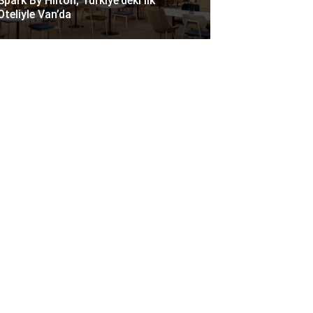
Spark By Hilton, Türkiye’deki Ilk
Oteliyle Van’da