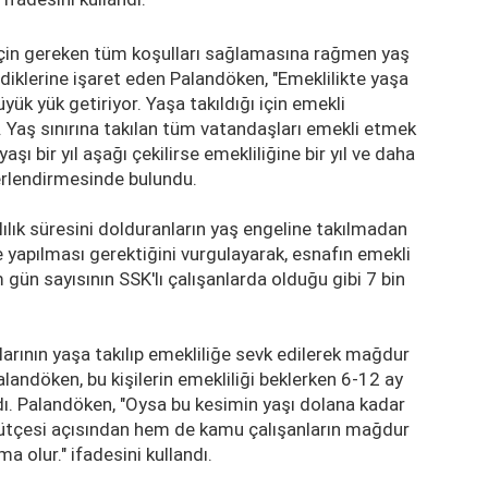
 için gereken tüm koşulları sağlamasına rağmen yaş
iklerine işaret eden Palandöken, "Emeklilikte yaşa
ük yük getiriyor. Yaşa takıldığı için emekli
 Yaş sınırına takılan tüm vatandaşları emekli etmek
aşı bir yıl aşağı çekilirse emekliliğine bir yıl ve daha
ğerlendirmesinde bulundu.
ılık süresini dolduranların yaş engeline takılmadan
e yapılması gerektiğini vurgulayarak, esnafın emekli
 gün sayısının SSK'lı çalışanlarda olduğu gibi 7 bin
arının yaşa takılıp emekliliğe sevk edilerek mağdur
alandöken, bu kişilerin emekliliği beklerken 6-12 ay
rdı. Palandöken, "Oysa bu kesimin yaşı dolana kadar
ütçesi açısından hem de kamu çalışanların mağdur
a olur." ifadesini kullandı.