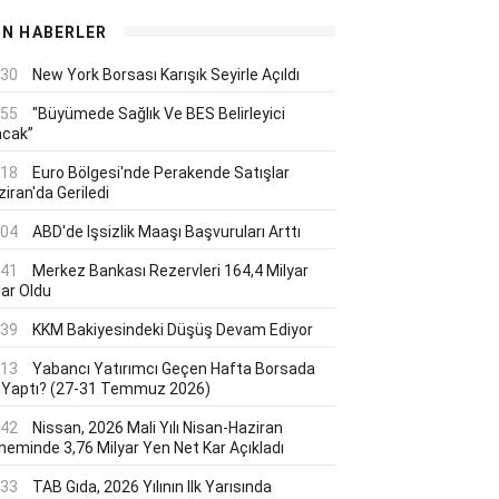
ON HABERLER
:30
New York Borsası Karışık Seyirle Açıldı
:55
"Büyümede Sağlık Ve BES Belirleyici
acak”
:18
Euro Bölgesi'nde Perakende Satışlar
iran'da Geriledi
:04
ABD'de Işsizlik Maaşı Başvuruları Arttı
:41
Merkez Bankası Rezervleri 164,4 Milyar
lar Oldu
:39
KKM Bakiyesindeki Düşüş Devam Ediyor
:13
Yabancı Yatırımcı Geçen Hafta Borsada
 Yaptı? (27-31 Temmuz 2026)
:42
Nissan, 2026 Mali Yılı Nisan-Haziran
neminde 3,76 Milyar Yen Net Kar Açıkladı
:33
TAB Gıda, 2026 Yılının Ilk Yarısında