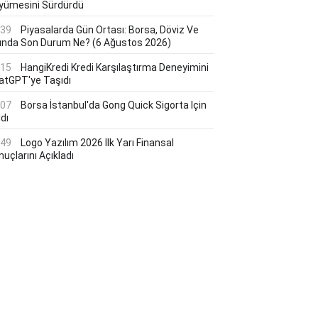
yümesini Sürdürdü
:39
Piyasalarda Gün Ortası: Borsa, Döviz Ve
tında Son Durum Ne? (6 Ağustos 2026)
:15
HangiKredi Kredi Karşılaştırma Deneyimini
atGPT'ye Taşıdı
:07
Borsa İstanbul'da Gong Quick Sigorta Için
dı
:49
Logo Yazılım 2026 Ilk Yarı Finansal
uçlarını Açıkladı