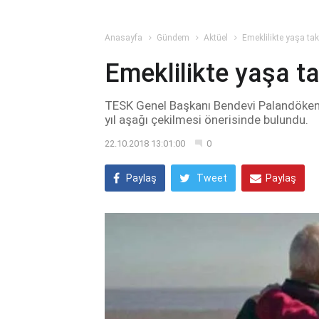
Anasayfa
Gündem
Aktüel
Emeklilikte yaşa takı
Emeklilikte yaşa ta
TESK Genel Başkanı Bendevi Palandöken, em
yıl aşağı çekilmesi önerisinde bulundu.
22.10.2018 13:01:00
0
Paylaş
Tweet
Paylaş