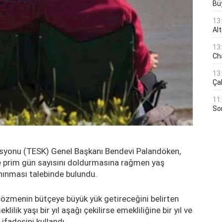
Bü
13
Al
13
Ch
13
Çal
11
Son
asyonu (TESK) Genel Başkanı Bendevi Palandöken,
 ve prim gün sayısını doldurmasına rağmen yaş
tanınması talebinde bulundu.
ı çözmenin bütçeye büyük yük getireceğini belirten
lik yaşı bir yıl aşağı çekilirse emekliliğine bir yıl ve
 ifadesini kullandı.