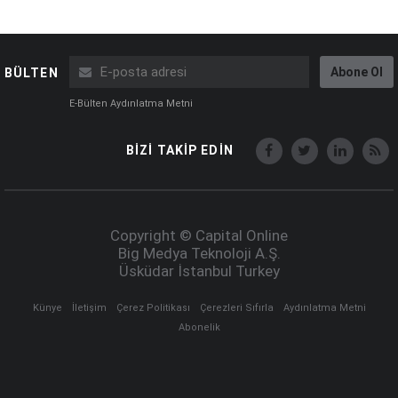
Abone Ol
BÜLTEN
E-Bülten Aydınlatma Metni
BİZİ TAKİP EDİN
Copyright © Capital Online
Big Medya Teknoloji A.Ş.
Üsküdar İstanbul Turkey
Künye
İletişim
Çerez Politikası
Çerezleri Sıfırla
Aydınlatma Metni
Abonelik