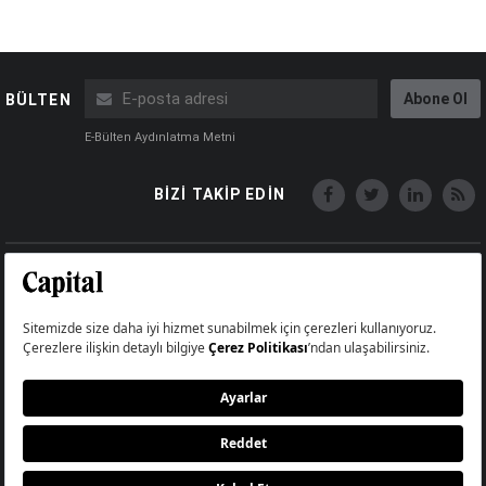
Abone Ol
BÜLTEN
E-Bülten Aydınlatma Metni
BİZİ TAKİP EDİN
Copyright © Capital Online
Big Medya Teknoloji A.Ş.
Üsküdar İstanbul Turkey
Künye
İletişim
Çerez Politikası
Çerezleri Sıfırla
Aydınlatma Metni
Abonelik