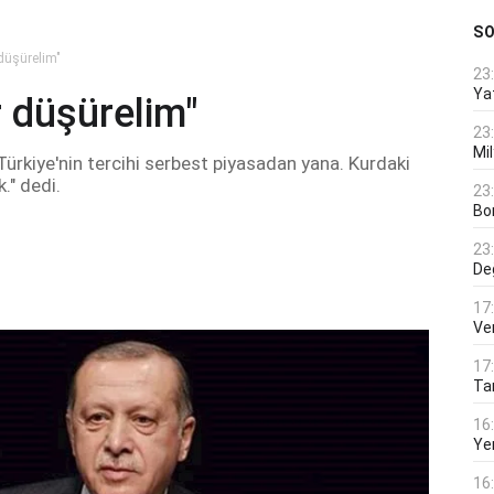
S
 düşürelim"
23
Ya
r düşürelim"
23
Mi
rkiye'nin tercihi serbest piyasadan yana. Kurdaki
." dedi.
23
Bo
23
De
17
Ver
17
Tar
16
Ye
16