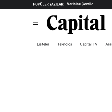
Verisine Çevrildi
POPÜLER YAZILAR:
Altınay Savunma Grubu C-L
Çalışma Alanları Konser S
Listeler
Teknoloji
Capital TV
Ara