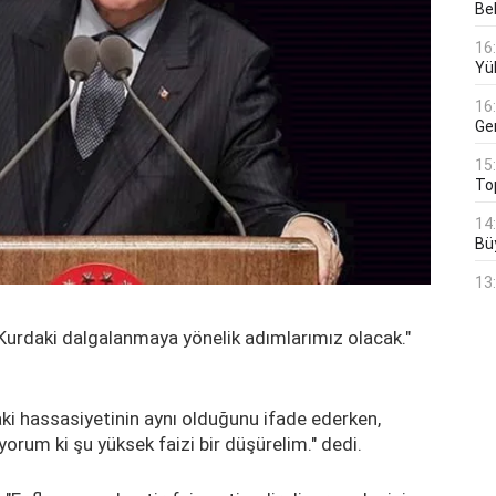
Bek
16
Yü
16
Ge
15
To
14
Bü
13
urdaki dalgalanmaya yönelik adımlarımız olacak."
ki hassasiyetinin aynı olduğunu ifade ederken,
orum ki şu yüksek faizi bir düşürelim." dedi.