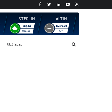
STERLİN
ALTIN
64,48
6739,24
%0,38
%0
UEZ 2026