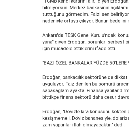
"TCMB kendi kararını alır." diyen Erdoğan,
bilmiyorsun. Merkez bankasının açıklamı
tuttuğunu görmedim. Faizi sen belirliyo
nedeniyle ortaya çıkıyor. Bunun bedelini
Ankara'da TESK Genel Kurulu'ndaki konuş
yana" diyen Erdoğan, sorunları serbest
için mücadele ettiklerini ifade etti.
"BAZI ÖZEL BANKALAR YÜZDE 50'LERE
Erdoğan, bankacılık sektörüne de dikkat 
uyguluyor. Faiz denilen bu sömürü aracın
sapasağlam ayakta. Finansa yapılandırma 
bittikçe finans sektörü daha cesur davra
Erdoğan, "Dövizle kira konusunu kökten ç
kesişmemeli. Döviz bahanesiyle, dolarizas
zam yapanlar iflah olmayacaktır." dedi.