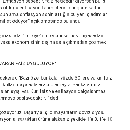
 "Enflasyon sebeptir, faiz neticedir diyorsan bu işi
ş olduğu enflasyon tahminlerinin bugüne kadar
rsun ama enflasyon senin attığın bu yanlış adımlar
 millet ödüyor." açıklamasında bulundu.
masında, "Türkiye'nin tercihi serbest piyasadan
 piyasa ekonomisinin dışına asla çıkmadan çözmek
 VARAN FAİZ UYGULUYOR"
çekerek, "Bazı özel bankalar yüzde 50'lere varan faiz
ı kullanmaya asla aracı olamayız. Bankalarımız
anlayışı var. Kur, faiz ve enflasyon dalgalanması
nmaya başlayacaktır. " dedi.
özüyoruz. Dışarıyla işi olmayanların dövizle yolu
yonla, sattıkları ürüne alakasız şekilde 1'e 3, 1'e 10