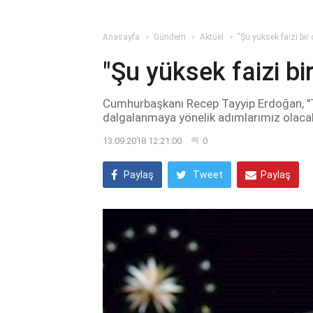
Anasayfa
Gündem
Aktüel
"Şu yüksek faizi bir
"Şu yüksek faizi bi
Cumhurbaşkanı Recep Tayyip Erdoğan, "Tü
dalgalanmaya yönelik adımlarımız olacak
13.09.2018 12:21:00
0
Paylaş
Tweet
Paylaş