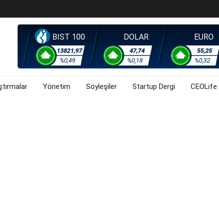
evel Üst Yönetim Yapılanmasına Geçti
ahnesine Dönüşüyor
BIST 100
DOLAR
EURO
13821,97
47,74
55,25
%0,49
%0,18
%0,32
ştırmalar
Yönetim
Söyleşiler
Startup Dergi
CEOLife