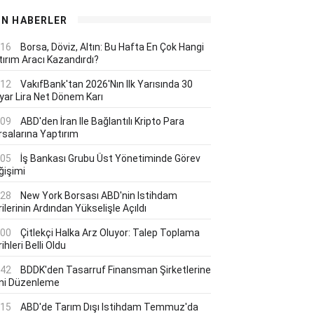
ON HABERLER
:16
Borsa, Döviz, Altın: Bu Hafta En Çok Hangi
tırım Aracı Kazandırdı?
:12
VakıfBank'tan 2026'nın Ilk Yarısında 30
lyar Lira Net Dönem Karı
:09
ABD'den İran Ile Bağlantılı Kripto Para
rsalarına Yaptırım
:05
İş Bankası Grubu Üst Yönetiminde Görev
ğişimi
:28
New York Borsası ABD'nin Istihdam
ilerinin Ardından Yükselişle Açıldı
:00
Çitlekçi Halka Arz Oluyor: Talep Toplama
ihleri Belli Oldu
:42
BDDK'den Tasarruf Finansman Şirketlerine
ni Düzenleme
:15
ABD'de Tarım Dışı Istihdam Temmuz'da