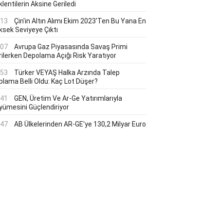
lentilerin Aksine Geriledi
:13
Çin'in Altın Alımı Ekim 2023'ten Bu Yana En
ksek Seviyeye Çıktı
:07
Avrupa Gaz Piyasasında Savaş Primi
rilerken Depolama Açığı Risk Yaratıyor
:53
Türker VEYAŞ Halka Arzında Talep
plama Belli Oldu: Kaç Lot Düşer?
:41
GEN, Üretim Ve Ar-Ge Yatırımlarıyla
yümesini Güçlendiriyor
:47
AB Ülkelerinden AR-GE'ye 130,2 Milyar Euro