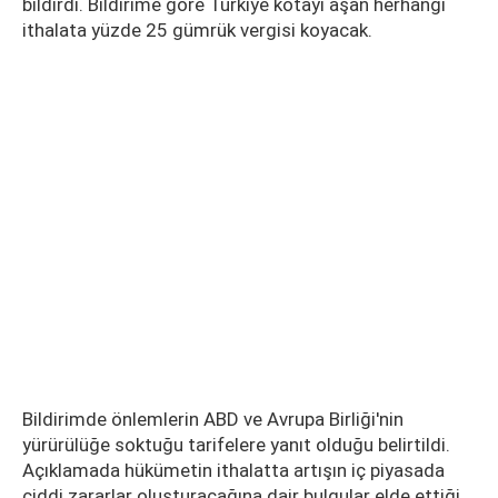
bildirdi. Bildirime göre Türkiye kotayı aşan herhangi
ithalata yüzde 25 gümrük vergisi koyacak.
Bildirimde önlemlerin ABD ve Avrupa Birliği'nin
yürürülüğe soktuğu tarifelere yanıt olduğu belirtildi.
Açıklamada hükümetin ithalatta artışın iç piyasada
ciddi zararlar oluşturacağına dair bulgular elde ettiği