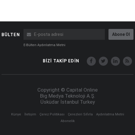
Abone Ol
BÜLTEN
E-Bülten Aydınlatma Metni
BİZİ TAKİP EDİN
Copyright © Capital Online
Big Medya Teknoloji A.Ş.
Üsküdar İstanbul Turkey
Künye
İletişim
Çerez Politikası
Çerezleri Sıfırla
Aydınlatma Metni
Abonelik