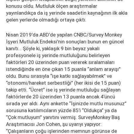
konusu oldu. Mutluluk ölçen araştırmalar
yayınlandıkça da iş yerinde saadetin kaynağının ilk akla
gelen yerlerde olmadığı ortaya çıktı.
Nisan 2019’da ABD’de yapılan CNBC/Survey Monkey
İşyeri Mutluluk Endeksi’nin sonuçları bunun en güncel
kanıtı… Şöyle ki, yaklaşık 9 bin beyaz yakalı
profesyonele iş yerinde mutluluğunu belirleyen
faktörleri 20 üzerinden puan vererek sıralamaları
istendiğinde en öne çıkan 15 puanla “anlam arayışı”
oldu. Bunu sırasıyla “işe katkı sağlayabilmek” ve
“otonomi/hareket serbestliği” (her ikisi de 15 puan)
takip etti. “Ücret” ise iş yerinde mutluluğu sağlayan
faktörlerde 20 üzerinden 13 puanla ancak 4’üncü
sırada yer aldı. Aynı ankette “İşinizde mutlu musunuz”
sorusuna katılımcıların yüzde 85’i “Oldukça” ya da
“Çok mutluyum” yanıtını vermiş. SurveyMonkey Baş
Araştımacısı Jon Cohen, şu uyarıyı yapıyor:
“Çalışanların çoğu işlerinden memnun görünse de