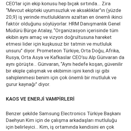
CEO’lar için ekip konusu hep bıçak sırtında... Zira
“Mevcut ekipteki uyumsuzluk ve aksaklıklar”ın (yüzde
20,9) iş yerinde mutluluklarını azaltan en önemli ikinci
faktör olduğunu söylüyorlar. HRM Danışmanlık Genel
Müdürü Bürge Atalay, “Organizasyon içerisinde tüm
ekibin aynı amaç ve vizyon doğrultusuna hareket
etmesi lider için kuşkusuz bir tatmin ve mutluluk
unsuru” diyor. Prometeon Türkiye, Orta Doğu, Afrika,
Rusya, Orta Asya ve Kafkaslar CEO’su Alp Günvaran da
aynı görüşte… Günvaran, “Aynı hedefe koşan, güvenilir
bir ekiple çalışmak ve ekibimin işini kendi işi gibi
sahiplenmesi benim için çok önemli bir mutluluk ve
gurur kaynağı” diyor.
KAOS VE ENERJİ VAMPİRLERİ
Benzer şekilde Samsung Electronics Türkiye Başkanı
Daehyun Kim için de çalışma arkadaşları mutluluğu
için belirleyici… Kim, iş ortamında kendisini en çok