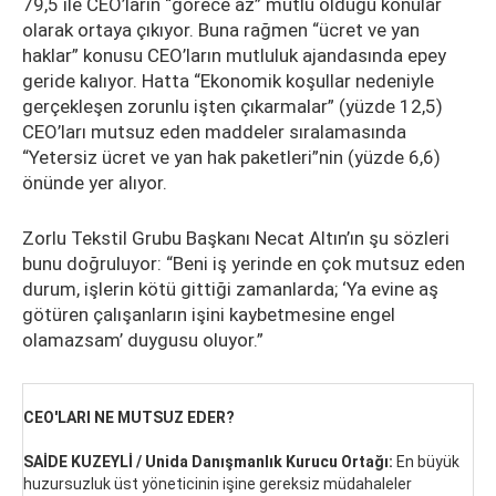
79,5 ile CEO’ların “görece az” mutlu olduğu konular
olarak ortaya çıkıyor. Buna rağmen “ücret ve yan
haklar” konusu CEO’ların mutluluk ajandasında epey
geride kalıyor. Hatta “Ekonomik koşullar nedeniyle
gerçekleşen zorunlu işten çıkarmalar” (yüzde 12,5)
CEO’ları mutsuz eden maddeler sıralamasında
“Yetersiz ücret ve yan hak paketleri”nin (yüzde 6,6)
önünde yer alıyor.
Zorlu Tekstil Grubu Başkanı Necat Altın’ın şu sözleri
bunu doğruluyor: “Beni iş yerinde en çok mutsuz eden
durum, işlerin kötü gittiği zamanlarda; ‘Ya evine aş
götüren çalışanların işini kaybetmesine engel
olamazsam’ duygusu oluyor.”
CEO'LARI NE MUTSUZ EDER?
SAİDE KUZEYLİ / Unida Danışmanlık Kurucu Ortağı:
En büyük
huzursuzluk üst yöneticinin işine gereksiz müdahaleler