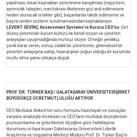
yapılması, insan kaynakları yönetimine karışılması (nepotizm,
ayrımcılık talepleri, meritokrasi ilkelerinin göz ardı edilmesine
neden olunacak istekler gibi), başarılarda takdir edilmeme ve
başta verilen sözlerin tutulmamasından kaynaklanıyor.
LEVENT SEVİNÇ Assessment Systems’ın Kurucu CEO’su:
Üst
düzey yöneticiler kurum kültürü ile kendi vizyon ve yönetim
anlayışları uyuşmadığında mutsuz oluyor. Örneğin yenilikçi,
çevik karar veren, sonuç odaklı bir yöneticinin, geleneksel bir
yönetim anlayışına sahip, hiyerarşinin yoğun olduğu bir kurumda
mutlu olma şansı oldukça düşük.
PROF. DR. TÜRKER BAŞ / GALATASARAY ÜNİVERSİTESİŞİRKET
BÜYÜDÜKÇE ÜCRETMUTLULUĞU ARTIYOR
CEO Mutluluk Anketi’nin soru formunu hazırlayan ve sonuçları
varyans analiziyle inceleyen ve CEO’ların mutluluk düzeylerinin
pozisyonlarına ve şirketlerinin ölçeğine göre farklılaşma
durumunu ortaya koyan Galatasaray Üniversitesi Liderlik
Araştırma ve Uygulama Merkezi Müdürü Prof. Dr. Türker Baş’ın