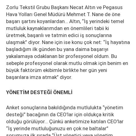
Zorlu Tekstil Grubu Başkanı Necat Altın ve Pegasus
Hava Yolları Genel Müdürü Mehmet T. Nane de öne
başarı şartını koyanlardan… Altın, “İş yerindeki temel
mutluluk kaynaklarımdan en önemlileri tabii ki
üretmek, başarılı ve tatmin edici iş sonuçlarına
ulaşmak” diyor. Nane için ise konu çok net: “İş hayatına
başladığım ilk günden bu yana daima başarıyı
yakalamaya odaklanan bir profesyonel oldum. Bu
sebeple profesyonel olarak mutlu olmak için benim en
büyük faktörüm ekibimle birlikte her gün yeni
başarılara imza atmak” diyor.
YÖNETİM DESTEĞİ ÖNEMLİ
Anket sonuçlarına bakıldığında mutlulukta “yönetim
desteği” bacağının da CEO’lar için oldukça kritik
olduğu görülüyor… Çünkü anketimize katılan CEO’lar
“İş yerinde mutluluğunuzu en çok ne baltalar”
sorumuza ilk sırada “Üst yönetici veya yönetim