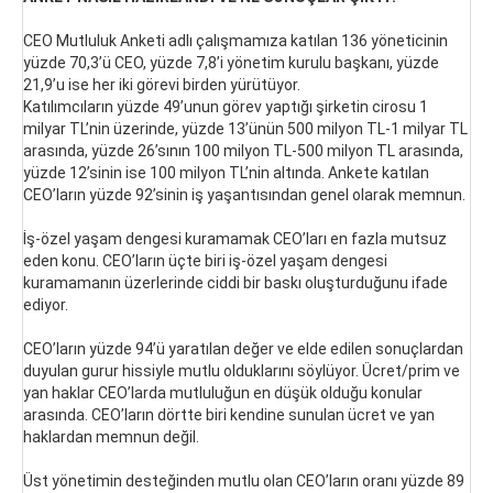
CEO Mutluluk Anketi adlı çalışmamıza katılan 136 yöneticinin
yüzde 70,3’ü CEO, yüzde 7,8’i yönetim kurulu başkanı, yüzde
21,9’u ise her iki görevi birden yürütüyor.
Katılımcıların yüzde 49’unun görev yaptığı şirketin cirosu 1
milyar TL’nin üzerinde, yüzde 13’ünün 500 milyon TL-1 milyar TL
arasında, yüzde 26’sının 100 milyon TL-500 milyon TL arasında,
yüzde 12’sinin ise 100 milyon TL’nin altında. Ankete katılan
CEO’ların yüzde 92’sinin iş yaşantısından genel olarak memnun.
İş-özel yaşam dengesi kuramamak CEO’ları en fazla mutsuz
eden konu. CEO’ların üçte biri iş-özel yaşam dengesi
kuramamanın üzerlerinde ciddi bir baskı oluşturduğunu ifade
ediyor.
CEO’ların yüzde 94’ü yaratılan değer ve elde edilen sonuçlardan
duyulan gurur hissiyle mutlu olduklarını söylüyor. Ücret/prim ve
yan haklar CEO’larda mutluluğun en düşük olduğu konular
arasında. CEO’ların dörtte biri kendine sunulan ücret ve yan
haklardan memnun değil.
Üst yönetimin desteğinden mutlu olan CEO’ların oranı yüzde 89