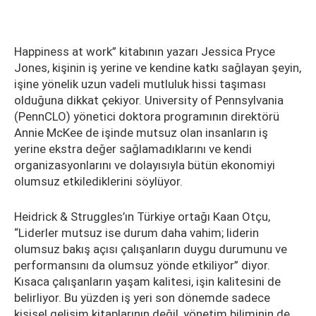
Happiness at work” kitabının yazarı Jessica Pryce
Jones, kişinin iş yerine ve kendine katkı sağlayan şeyin,
işine yönelik uzun vadeli mutluluk hissi taşıması
olduğuna dikkat çekiyor. University of Pennsylvania
(PennCLO) yönetici doktora programının direktörü
Annie McKee de işinde mutsuz olan insanların iş
yerine ekstra değer sağlamadıklarını ve kendi
organizasyonlarını ve dolayısıyla bütün ekonomiyi
olumsuz etkilediklerini söylüyor.
Heidrick & Struggles’ın Türkiye ortağı Kaan Otçu,
“Liderler mutsuz ise durum daha vahim; liderin
olumsuz bakış açısı çalışanların duygu durumunu ve
performansını da olumsuz yönde etkiliyor” diyor.
Kısaca çalışanların yaşam kalitesi, işin kalitesini de
belirliyor. Bu yüzden iş yeri son dönemde sadece
kişisel gelişim kitaplarının değil, yönetim biliminin de