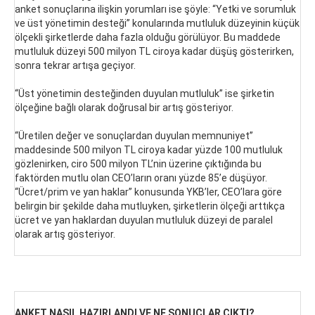
anket sonuçlarına ilişkin yorumları ise şöyle: “Yetki ve sorumluk
ve üst yönetimin desteği” konularında mutluluk düzeyinin küçük
ölçekli şirketlerde daha fazla olduğu görülüyor. Bu maddede
mutluluk düzeyi 500 milyon TL ciroya kadar düşüş gösterirken,
sonra tekrar artışa geçiyor.
“Üst yönetimin desteğinden duyulan mutluluk” ise şirketin
ölçeğine bağlı olarak doğrusal bir artış gösteriyor.
“Üretilen değer ve sonuçlardan duyulan memnuniyet”
maddesinde 500 milyon TL ciroya kadar yüzde 100 mutluluk
gözlenirken, ciro 500 milyon TL’nin üzerine çıktığında bu
faktörden mutlu olan CEO’ların oranı yüzde 85’e düşüyor.
“Ücret/prim ve yan haklar” konusunda YKB’ler, CEO’lara göre
belirgin bir şekilde daha mutluyken, şirketlerin ölçeği arttıkça
ücret ve yan haklardan duyulan mutluluk düzeyi de paralel
olarak artış gösteriyor.
ANKET NASIL HAZIRLANDI VE NE SONUÇLAR ÇIKTI?