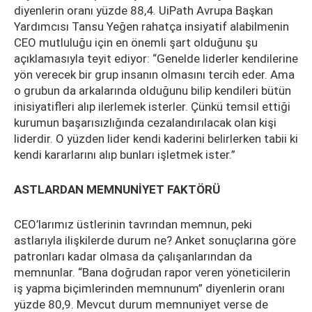
diyenlerin oranı yüzde 88,4. UiPath Avrupa Başkan
Yardımcısı Tansu Yeğen rahatça insiyatif alabilmenin
CEO mutluluğu için en önemli şart olduğunu şu
açıklamasıyla teyit ediyor: “Genelde liderler kendilerine
yön verecek bir grup insanın olmasını tercih eder. Ama
o grubun da arkalarında olduğunu bilip kendileri bütün
inisiyatifleri alıp ilerlemek isterler. Çünkü temsil ettiği
kurumun başarısızlığında cezalandırılacak olan kişi
liderdir. O yüzden lider kendi kaderini belirlerken tabii ki
kendi kararlarını alıp bunları işletmek ister.”
ASTLARDAN MEMNUNİYET FAKTÖRÜ
CEO’larımız üstlerinin tavrından memnun, peki
astlarıyla ilişkilerde durum ne? Anket sonuçlarına göre
patronları kadar olmasa da çalışanlarından da
memnunlar. “Bana doğrudan rapor veren yöneticilerin
iş yapma biçimlerinden memnunum” diyenlerin oranı
yüzde 80,9. Mevcut durum memnuniyet verse de