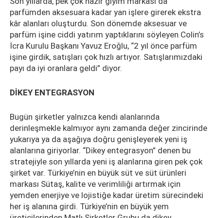
Son yıllarda, pek çok hazır giyim markası da
parfümden aksesuara kadar yan işlere girerek ekstra
kâr alanları oluşturdu. Son dönemde aksesuar ve
parfüm işine ciddi yatırım yaptıklarını söyleyen Colin’s
İcra Kurulu Başkanı Yavuz Eroğlu, “2 yıl önce parfüm
işine girdik, satışları çok hızlı artıyor. Satışlarımızdaki
payı da iyi oranlara geldi” diyor.
DİKEY ENTEGRASYON
Bugün şirketler yalnızca kendi alanlarında
derinleşmekle kalmıyor aynı zamanda değer zincirinde
yukarıya ya da aşağıya doğru genişleyerek yeni iş
alanlarına giriyorlar. “Dikey entegrasyon” denen bu
stratejiyle son yıllarda yeni iş alanlarına giren pek çok
şirket var. Türkiye’nin en büyük süt ve süt ürünleri
markası Sütaş, kalite ve verimliliği artırmak için
yemden enerjiye ve lojistiğe kadar üretim sürecindeki
her iş alanına girdi. Türkiye’nin en büyük yem
üreticilerinden Matlı Şirketler Grubu da dikey