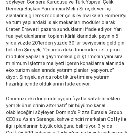
söyleyen Consera Kurucusu ve Türk Yapısal Çelik
Derneği Başkan Yardımcısı Melih Şimşek yeni iş
alanlarına girerek modüler çelik ev markaları Homera’yı
ve tüm yapılardaki ıslak mekanları modüler olarak
üreten Erawet’i pazara sunduklarını ifade ediyor. Yan
faaliyet alanlarının toplam kârlılıklarındaki payının 5
yılda yüzde 20’lerden yüzde 30’lar seviyesine geldiğini
belirten Şimşek, “Önümüzdeki dönemde ürettiğimiz
modüler yapılarla gayrimenkul geliştirmenin yanı sıra
minimum işletme maliyeti içeren konaklama alanında
eko turizm alanlarında yatırım planları yapıyoruz”
diyor. Şimşek, ayrıca robotik üretimlere yatırım
hazırlığı içinde olduklarını ifade ediyor.
Önümüzdeki dönemde uygun fiyatla satabilecekleri
yemek ürünlerinin alternatif bir büyüme kanalı
olabileceğini söyleyen Domino’s Pizza Eurasia Group
CEO’su Aslan Saranga, kahve zinciri markaları Coffy ile
ilgili planlarının büyük olduğunu belirtiyor. 3 yılda
Coffy’yi 500 şubesiyle Türkiye’nin en büyük yerli ve milli