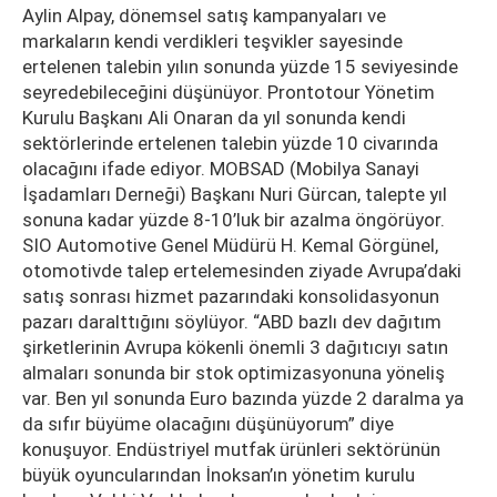
Aylin Alpay, dönemsel satış kampanyaları ve
markaların kendi verdikleri teşvikler sayesinde
ertelenen talebin yılın sonunda yüzde 15 seviyesinde
seyredebileceğini düşünüyor. Prontotour Yönetim
Kurulu Başkanı Ali Onaran da yıl sonunda kendi
sektörlerinde ertelenen talebin yüzde 10 civarında
olacağını ifade ediyor. MOBSAD (Mobilya Sanayi
İşadamları Derneği) Başkanı Nuri Gürcan, talepte yıl
sonuna kadar yüzde 8-10’luk bir azalma öngörüyor.
SIO Automotive Genel Müdürü H. Kemal Görgünel,
otomotivde talep ertelemesinden ziyade Avrupa’daki
satış sonrası hizmet pazarındaki konsolidasyonun
pazarı daralttığını söylüyor. “ABD bazlı dev dağıtım
şirketlerinin Avrupa kökenli önemli 3 dağıtıcıyı satın
almaları sonunda bir stok optimizasyonuna yöneliş
var. Ben yıl sonunda Euro bazında yüzde 2 daralma ya
da sıfır büyüme olacağını düşünüyorum” diye
konuşuyor. Endüstriyel mutfak ürünleri sektörünün
büyük oyuncularından İnoksan’ın yönetim kurulu