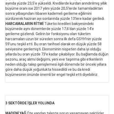
ayında yüzde 23,5’e yükseldi. Kredilerde kurdan arındırılmış yıllık
büyüme oranı ise 2017 yılını yüzde 20,5’lerde tamamladıktan
sonra yılbaşından itibaren kademeli gerileme eğilimini
sürdürerek haziran ayı sonlarında yüzde 13’lere kadar geriledi.
HARCAMALARIN RİTMİ
Tüketici kredileri bakiyesindeki
büyümede aynı dönemlerde yüzde 17,6’dan yüzde 14’e
gerileme gözlendi. Gelirin bir fonksiyonu olan tüketim
harcamaları uzun bir süreden sonra ilk defa GSYH’nin yüzde
59’unu teşkil etti. Bu oran tarihsel olarak en düşük yüzde 58
seviyesine gerilemişti. Ekonominin nispeten daha iyi olduğu
yıllarda bu oran yüzde 73’e kadar çıkabiliyor. Bu bağlamda düğün
sezonu, araç alımı/değişimi, yeni eve taşınma gibi etkenlerin
neden olduğu talep genişlemesi ilgili dönemde bir önceki yıllara
göre daha düşük yoğunlukta hissedildi ve bu da kredi
büyümesinin önünde önemli bir engel teşkil etti diyebiliriz.
3 SEKTÖRDE İŞLER YOLUNDA
MADENİ YAĞ
Öte yandan talepte sorun yaşamayan sektörler