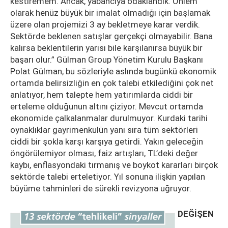
kestiremem. Ancak, yabancıya odaklandık. Önlem
olarak henüz büyük bir imalat olmadığı için başlamak
üzere olan projemizi 3 ay bekletmeye karar verdik.
Sektörde beklenen satışlar gerçekçi olmayabilir. Bana
kalırsa beklentilerin yarısı bile karşılanırsa büyük bir
başarı olur.” Gülman Group Yönetim Kurulu Başkanı
Polat Gülman, bu sözleriyle aslında bugünkü ekonomik
ortamda belirsizliğin en çok talebi etkilediğini çok net
anlatıyor, hem talepte hem yatırımlarda ciddi bir
erteleme olduğunun altını çiziyor. Mevcut ortamda
ekonomide çalkalanmalar durulmuyor. Kurdaki tarihi
oynaklıklar gayrimenkulün yanı sıra tüm sektörleri
ciddi bir şokla karşı karşıya getirdi. Yakın geleceğin
öngörülemiyor olması, faiz artışları, TL’deki değer
kaybı, enflasyondaki tırmanış ve boykot kararları birçok
sektörde talebi erteletiyor. Yıl sonuna ilişkin yapılan
büyüme tahminleri de sürekli revizyona uğruyor.
DEĞİŞEN