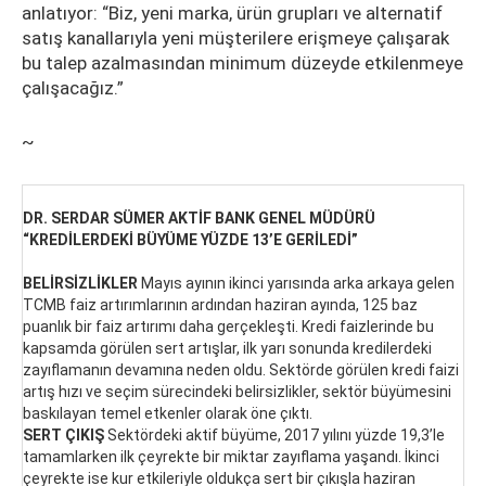
anlatıyor: “Biz, yeni marka, ürün grupları ve alternatif
satış kanallarıyla yeni müşterilere erişmeye çalışarak
bu talep azalmasından minimum düzeyde etkilenmeye
çalışacağız.”
~
DR. SERDAR SÜMER AKTİF BANK GENEL MÜDÜRÜ
“KREDİLERDEKİ BÜYÜME YÜZDE 13’E GERİLEDİ”
BELİRSİZLİKLER
Mayıs ayının ikinci yarısında arka arkaya gelen
TCMB faiz artırımlarının ardından haziran ayında, 125 baz
puanlık bir faiz artırımı daha gerçekleşti. Kredi faizlerinde bu
kapsamda görülen sert artışlar, ilk yarı sonunda kredilerdeki
zayıflamanın devamına neden oldu. Sektörde görülen kredi faizi
artış hızı ve seçim sürecindeki belirsizlikler, sektör büyümesini
baskılayan temel etkenler olarak öne çıktı.
SERT ÇIKIŞ
Sektördeki aktif büyüme, 2017 yılını yüzde 19,3’le
tamamlarken ilk çeyrekte bir miktar zayıflama yaşandı. İkinci
çeyrekte ise kur etkileriyle oldukça sert bir çıkışla haziran