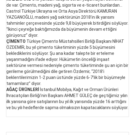
de var. Çimento, madeni yağ, sigorta ve e-ticaret bunlardan…
Castrol Türkiye Ukrayna ve Orta Asya Direktörü KAMURAN
YAZGANOĞLU, madeni yağ sektörünün 2018’in ilk yarısını
tahminler çerçevesinde yüzde 9,8 büyüyerek bitirdiğini söylüyor.
“İkinci çeyreğe baktığımızda da büyümenin devam ettiğini
görüyoruz” diyor.
ÇİMENTO
Türkiye Çimento Müstahsilleri Birliği Başkanı NİHAT
ÖZDEMİR, bu yıl çimento tüketiminin yüzde 5 büyümesini
beklediklerini söylüyor. Şu ana kadar talepte bir erteleme
yaşanmadığını ifade ediyor. Hükümetin önceliği inşaat
sektörüne vermesi nedeniyle çimento tüketiminde şu an için bir
gerileme görülmediğini dile getiren Özdemir, “2018’i
beklentilerimizin 1-2 puan üstünde yüzde 6-7’lik bir büyümeyle
tamamlarız” diyor.
AĞAÇ ÜRÜNLERİ
İstanbul Mobilya, Kağıt ve Orman Ürünleri
İhracatçıları Birliği’nin Başkanı AHMET GÜLEÇ de geçtiğimiz yılın
ilk yarısına göre satışlarının bu yıl ilk yarısında yüzde 16 arttığını
ve bu yılı hedeflerde sapma olmaksızın kapatacaklarını söylüyor.