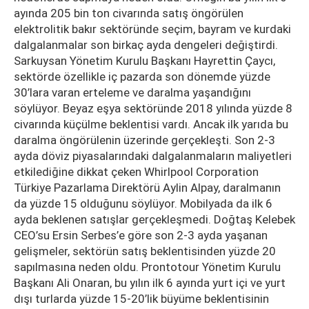
ayında 205 bin ton civarında satış öngörülen
elektrolitik bakır sektöründe seçim, bayram ve kurdaki
dalgalanmalar son birkaç ayda dengeleri değiştirdi.
Sarkuysan Yönetim Kurulu Başkanı Hayrettin Çaycı,
sektörde özellikle iç pazarda son dönemde yüzde
30’lara varan erteleme ve daralma yaşandığını
söylüyor. Beyaz eşya sektöründe 2018 yılında yüzde 8
civarında küçülme beklentisi vardı. Ancak ilk yarıda bu
daralma öngörülenin üzerinde gerçekleşti. Son 2-3
ayda döviz piyasalarındaki dalgalanmaların maliyetleri
etkilediğine dikkat çeken Whirlpool Corporation
Türkiye Pazarlama Direktörü Aylin Alpay, daralmanın
da yüzde 15 olduğunu söylüyor. Mobilyada da ilk 6
ayda beklenen satışlar gerçekleşmedi. Doğtaş Kelebek
CEO’su Ersin Serbes’e göre son 2-3 ayda yaşanan
gelişmeler, sektörün satış beklentisinden yüzde 20
sapılmasına neden oldu. Prontotour Yönetim Kurulu
Başkanı Ali Onaran, bu yılın ilk 6 ayında yurt içi ve yurt
dışı turlarda yüzde 15-20’lik büyüme beklentisinin