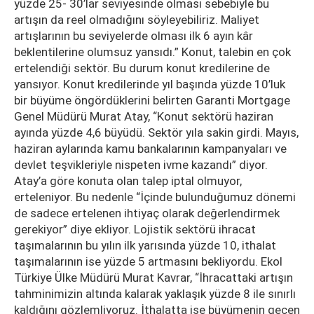
yüzde 25- 30’lar seviyesinde olması sebebiyle bu
artışın da reel olmadığını söyleyebiliriz. Maliyet
artışlarının bu seviyelerde olması ilk 6 ayın kâr
beklentilerine olumsuz yansıdı.” Konut, talebin en çok
ertelendiği sektör. Bu durum konut kredilerine de
yansıyor. Konut kredilerinde yıl başında yüzde 10’luk
bir büyüme öngördüklerini belirten Garanti Mortgage
Genel Müdürü Murat Atay, “Konut sektörü haziran
ayında yüzde 4,6 büyüdü. Sektör yıla sakin girdi. Mayıs,
haziran aylarında kamu bankalarının kampanyaları ve
devlet teşvikleriyle nispeten ivme kazandı” diyor.
Atay’a göre konuta olan talep iptal olmuyor,
erteleniyor. Bu nedenle “İçinde bulunduğumuz dönemi
de sadece ertelenen ihtiyaç olarak değerlendirmek
gerekiyor” diye ekliyor. Lojistik sektörü ihracat
taşımalarının bu yılın ilk yarısında yüzde 10, ithalat
taşımalarının ise yüzde 5 artmasını bekliyordu. Ekol
Türkiye Ülke Müdürü Murat Kavrar, “İhracattaki artışın
tahminimizin altında kalarak yaklaşık yüzde 8 ile sınırlı
kaldığını gözlemliyoruz. İthalatta ise büyümenin geçen