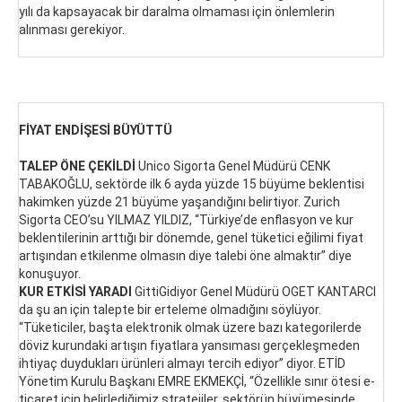
yılı da kapsayacak bir daralma olmaması için önlemlerin
alınması gerekiyor.
FİYAT ENDİŞESİ BÜYÜTTÜ
TALEP ÖNE ÇEKİLDİ
Unico Sigorta Genel Müdürü CENK
TABAKOĞLU, sektörde ilk 6 ayda yüzde 15 büyüme beklentisi
hakimken yüzde 21 büyüme yaşandığını belirtiyor. Zurich
Sigorta CEO’su YILMAZ YILDIZ, “Türkiye’de enflasyon ve kur
beklentilerinin arttığı bir dönemde, genel tüketici eğilimi fiyat
artışından etkilenme olmasın diye talebi öne almaktır” diye
konuşuyor.
KUR ETKİSİ YARADI
GittiGidiyor Genel Müdürü OGET KANTARCI
da şu an için talepte bir erteleme olmadığını söylüyor.
“Tüketiciler, başta elektronik olmak üzere bazı kategorilerde
döviz kurundaki artışın fiyatlara yansıması gerçekleşmeden
ihtiyaç duydukları ürünleri almayı tercih ediyor” diyor. ETİD
Yönetim Kurulu Başkanı EMRE EKMEKÇİ, “Özellikle sınır ötesi e-
ticaret için belirlediğimiz stratejiler, sektörün büyümesinde