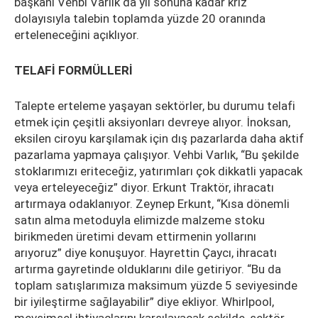
başkanı Vehbi Varlık da yıl sonuna kadar kriz
dolayısıyla talebin toplamda yüzde 20 oranında
erteleneceğini açıklıyor.
TELAFİ FORMÜLLERİ
Talepte erteleme yaşayan sektörler, bu durumu telafi
etmek için çeşitli aksiyonları devreye alıyor. İnoksan,
eksilen ciroyu karşılamak için dış pazarlarda daha aktif
pazarlama yapmaya çalışıyor. Vehbi Varlık, “Bu şekilde
stoklarımızı eriteceğiz, yatırımları çok dikkatli yapacak
veya erteleyeceğiz” diyor. Erkunt Traktör, ihracatı
artırmaya odaklanıyor. Zeynep Erkunt, “Kısa dönemli
satın alma metoduyla elimizde malzeme stoku
birikmeden üretimi devam ettirmenin yollarını
arıyoruz” diye konuşuyor. Hayrettin Çaycı, ihracatı
artırma gayretinde olduklarını dile getiriyor. “Bu da
toplam satışlarımıza maksimum yüzde 5 seviyesinde
bir iyileştirme sağlayabilir” diye ekliyor. Whirlpool,