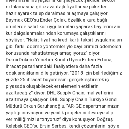
mevsimsel ihtiyaçlarını karşılayacak şekilde, sektör
ortalamasına göre avantajlı fiyatlar ve paketler
hazırlayarak talep daralmasını aşmaya çalışıyor.
Baymak CEO’su Ender Çolak, özellikle kura bağlı
ürünlerde sabit kur uygulamaları yaparak bayilerini ani
kur dalgalanmalarından korumaya çalıştıklarını
söylüyor. “Nakit fiyatına kredi kartı taksit uygulamaları
gibi farklı ödeme yöntemleriyle bayilerimizi ödemeleri
konusunda rahatlatmayı amaçlıyoruz” diyor.
DemirDöküm Yönetim Kurulu Üyesi Erdem Ertuna,
ihracat pazarlarındaki faaliyetlere daha fazla
odaklandıklarını dile getiriyor. “2018 için belirlediğimiz
yüzde 25 ihracat büyümesini gerçekleştirerek iç
piyasada oluşabilecek ertelemenin etkilerini
azaltacağız” diyor. DHL Supply Chain, maliyetlerini
azaltmaya çalışıyor. DHL Supply Chain Türkiye Genel
Müdürü Orkun Saruhanoğlu, “AR-GE departmanımızın
yaptığı inovasyon ve yenilik projelerini devreye alıp
verimliliğimizi artırıyoruz” diye konuşuyor. Doğtaş
Kelebek CEO’su Ersin Serbes, kendi çözümlerini şöyle