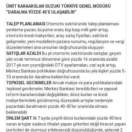
ÜMİT KARAARSLAN SUZUKI TÜRKİYE GENEL MÜDÜRÜ
“DARALMA YÜZDE 45’E ULAŞABİLİR”
TALEP PLANLAMASI
Otomotiv sektöründe talep planlaması
yenileme pazarı, büyüme oranı, kişi başı milli gelir artışı,
otomotiv kredi maliyetleri, araç satış fiyatları, sektörel
gelişmeler, yeni modellerin pazara sunumu, regülasyon ve vergi
düzenlemeleri ana unsurları doğrultusunda oluşuyor.
SATIŞLAR AZALDI
Bu yıl otomotiv sektöründe satışlar, geçen
yılın ocak temmuz dönemine göre yüzde 16 oranında azaldı.
2017 yılı son çeyreğindeki ÖTV ayarlamaları, cari açık artışı,
Merkez Bankası politikaları doğrultusunda bu yıla ilişkin yüzde 5-
10 oranında bir daralma beklentisi vardı.
TEPKİSEL GECİKMELER
Ancak maliye ve para politikalarındaki
tepkisel gecikmeler, Merkez Bankası tereddütleri ve yapısal
reform kararlarındaki değişiklikler, döviz kurları ve kredi
maliyetlerindeki görülmemiş düzeydeki artışlar nedeniyle
pazardaki daralmanın yüzde 40-45’ler oranında olması
beklenebilir.
ÖNLEM ŞART
İlk 7 ayda çeşitli döviz kurlarındaki yüzde 45’lere
varan artışlar sadece ithalat yapan şirketleri değil ihracat yapan
üreticileri de olumsuz etkileyeceği düşünüldüğünde, gelecek 2