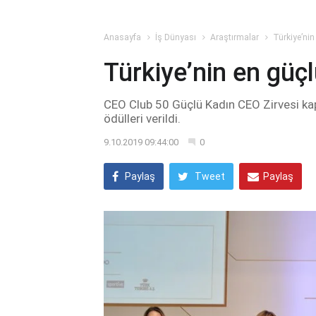
Anasayfa
İş Dünyası
Araştırmalar
Türkiye’nin
Türkiye’nin en güç
CEO Club 50 Güçlü Kadın CEO Zirvesi ka
ödülleri verildi.
9.10.2019 09:44:00
0
Paylaş
Tweet
Paylaş