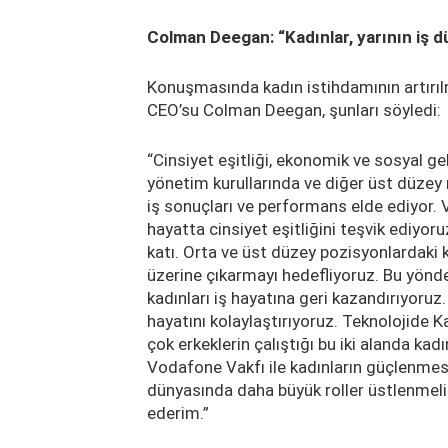
Colman Deegan: “Kadınlar, yarının iş 
Konuşmasında kadın istihdamının artırı
CEO’su Colman Deegan, şunları söyledi:
“Cinsiyet eşitliği, ekonomik ve sosyal g
yönetim kurullarında ve diğer üst düzey ro
iş sonuçları ve performans elde ediyor.
hayatta cinsiyet eşitliğini teşvik ediyor
katı. Orta ve üst düzey pozisyonlardaki 
üzerine çıkarmayı hedefliyoruz. Bu yönd
kadınları iş hayatına geri kazandırıyoruz
hayatını kolaylaştırıyoruz. Teknolojide 
çok erkeklerin çalıştığı bu iki alanda kad
Vodafone Vakfı ile kadınların güçlenmesi i
dünyasında daha büyük roller üstlenmeli. 
ederim.”