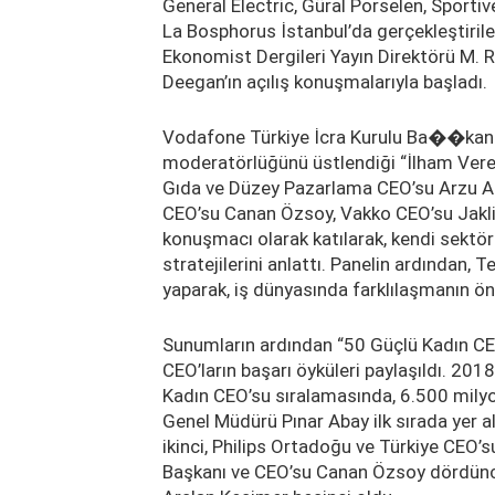
General Electric, Güral Porselen, Sport
La Bosphorus İstanbul’da gerçekleştirile
Ekonomist Dergileri Yayın Direktörü M.
Deegan’ın açılış konuşmalarıyla başladı.
Vodafone Türkiye İcra Kurulu Ba��kan Y
moderatörlüğünü üstlendiği “İlham Veren 
Gıda ve Düzey Pazarlama CEO’su Arzu As
CEO’su Canan Özsoy, Vakko CEO’su Jakli
konuşmacı olarak katılarak, kendi sektör
stratejilerini anlattı. Panelin ardından, 
yaparak, iş dünyasında farklılaşmanın ön
Sunumların ardından “50 Güçlü Kadın CEO
CEO’ların başarı öyküleri paylaşıldı. 2018
Kadın CEO’su sıralamasında, 6.500 milyon
Genel Müdürü Pınar Abay ilk sırada yer
ikinci, Philips Ortadoğu ve Türkiye CEO
Başkanı ve CEO’su Canan Özsoy dördünc