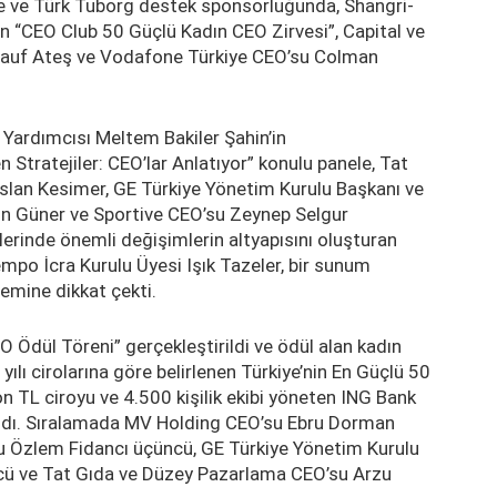
ive ve Türk Tuborg destek sponsorluğunda, Shangri-
n “CEO Club 50 Güçlü Kadın CEO Zirvesi”, Capital ve
 Rauf Ateş ve Vodafone Türkiye CEO’su Colman
ardımcısı Meltem Bakiler Şahin’in
Stratejiler: CEO’lar Anlatıyor” konulu panele, Tat
lan Kesimer, GE Türkiye Yönetim Kurulu Başkanı ve
n Güner ve Sportive CEO’su Zeynep Selgur
lerinde önemli değişimlerin altyapısını oluşturan
Tempo İcra Kurulu Üyesi Işık Tazeler, bir sunum
emine dikkat çekti.
 Ödül Töreni” gerçekleştirildi ve ödül alan kadın
 yılı cirolarına göre belirlenen Türkiye’nin En Güçlü 50
 TL ciroyu ve 4.500 kişilik ekibi yöneten ING Bank
 aldı. Sıralamada MV Holding CEO’su Ebru Dorman
’su Özlem Fidancı üçüncü, GE Türkiye Yönetim Kurulu
ü ve Tat Gıda ve Düzey Pazarlama CEO’su Arzu