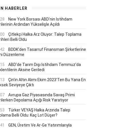
ON HABERLER
:28
New York Borsası ABD'nin Istihdam
ilerinin Ardından Yükselişle Açıldı
:00
Çitlekçi Halka Arz Oluyor: Talep Toplama
ihleri Belli Oldu
:42
BDDK'den Tasarruf Finansman Şirketlerine
ni Düzenleme
:15
ABD'de Tarım Dışı Istihdam Temmuz'da
lentilerin Aksine Geriledi
:13
Çin'in Altın Alımı Ekim 2023'ten Bu Yana En
ksek Seviyeye Çıktı
:07
Avrupa Gaz Piyasasında Savaş Primi
rilerken Depolama Açığı Risk Yaratıyor
:53
Türker VEYAŞ Halka Arzında Talep
plama Belli Oldu: Kaç Lot Düşer?
:41
GEN, Üretim Ve Ar-Ge Yatırımlarıyla