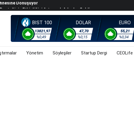
steğinin Etkinliğini Artıracak Adımlar Geldi
arısında 119,5 Milyar Liralık Sukuk Ihraç Etti
ek Hafta Gözler ABD'de Açıklanacak Tarım Dışı Istihdam
BIST 100
DOLAR
EURO
evel Üst Yönetim Yapılanmasına Geçti
13821,97
47,70
55,21
%0,49
%0,15
%0,34
ahnesine Dönüşüyor
ştırmalar
Yönetim
Söyleşiler
Startup Dergi
CEOLife