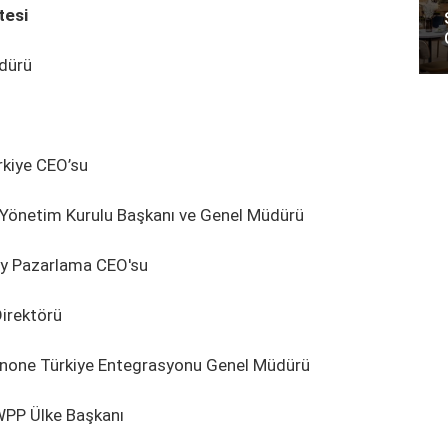
tesi
üdürü
rkiye CEO’su
e Yönetim Kurulu Başkanı ve Genel Müdürü
ey Pazarlama CEO'su
Direktörü
none Türkiye Entegrasyonu Genel Müdürü
 WPP Ülke Başkanı