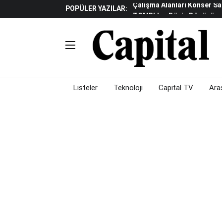
POPÜLER YAZILAR:
TCMB'den Döviz Dönüşüm De
Katılım Bankaları Yılın Ilk Y
Küresel Piyasalarda Gelec
Verisine Çevrildi
Altınay Savunma Grubu C-L
Çalışma Alanları Konser S
Listeler
Teknoloji
Capital TV
Ara