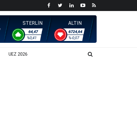
STERLİN
ALTIN
64,47
6724,64
%0,41
%-0,07
UEZ 2026