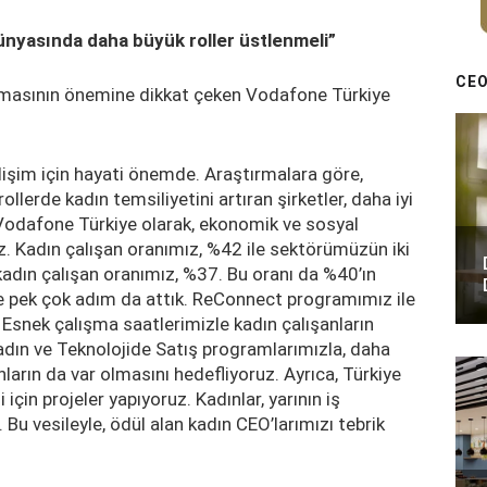
dünyasında daha büyük roller üstlenmeli”
CEO
lmasının önemine dikkat çeken Vodafone Türkiye
elişim için hayati önemde. Araştırmalara göre,
llerde kadın temsiliyetini artıran şirketler, daha iyi
 Vodafone Türkiye olarak, ekonomik ve sosyal
uz. Kadın çalışan oranımız, %42 ile sektörümüzün iki
kadın çalışan oranımız, %37. Bu oranı da %40’ın
e pek çok adım da attık. ReConnect programımız ile
. Esnek çalışma saatlerimizle kadın çalışanların
Kadın ve Teknolojide Satış programlarımızla, daha
ınların da var olmasını hedefliyoruz. Ayrıca, Türkiye
çin projeler yapıyoruz. Kadınlar, yarının iş
Bu vesileyle, ödül alan kadın CEO’larımızı tebrik