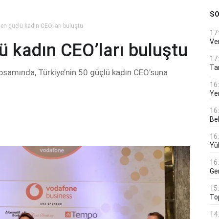
S
 en güçlü kadın CEO’ları buluştu
17
Ver
lü kadın CEO’ları buluştu
17
Tar
psamında, Türkiye’nin 50 güçlü kadın CEO’suna
16
Ye
16
Bek
16
Yü
16
Ge
15
To
14