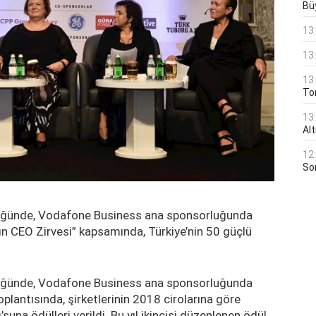
Bü
13
13
13
Ton
13
Al
12
Son
ülüğünde, Vodafone Business ana sponsorluğunda
ın CEO Zirvesi” kapsamında, Türkiye’nin 50 güçlü
ülüğünde, Vodafone Business ana sponsorluğunda
plantısında, şirketlerinin 2018 cirolarına göre
suna ödülleri verildi. Bu yıl ikincisi düzenlenen ödül