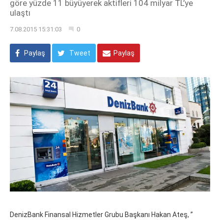
göre yüzde 11 büyüyerek aktifleri 104 milyar TL’ye
ulaştı
7.08.2015 15:31:03
0
Paylaş
Tweet
Paylaş
DenizBank Finansal Hizmetler Grubu Başkanı Hakan Ateş, ”