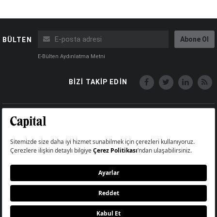
Abone Ol
BÜLTEN
E-Bülten Aydınlatma Metni
BİZİ TAKİP EDİN
Copyright © Capital Online
Big Medya Teknoloji A.Ş.
Üsküdar İstanbul Turkey
Künye
İletişim
Çerez Politikası
Çerezleri Sıfırla
Aydınlatma Metni
Abonelik