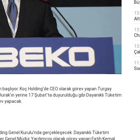
Bü
13
Al
13
Ch
13
Çal
11
Son
 başlıyor. Koç Holding'de CEO olarak görev yapan Turgay
 Durak'ın yerine 17 Şubat'ta duyurulduğu gibi Dayanıklı Tüketim
ev yapacak.
lding Genel Kurulu'nda gerçekleşecek. Dayanıklı Tüketim
şler Genel Müdür Yardımcısı olarak görev yapan Fatih Kemal