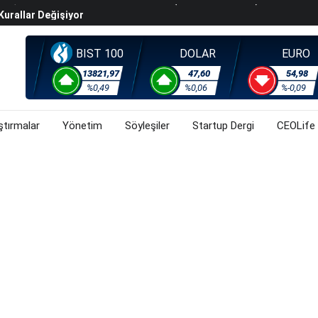
Kurallar Değişiyor
ralma Sürüyor
Başladı? (31 Temmuz 2026)
BIST 100
DOLAR
EURO
i Rallisi Risk Iştahını Artırdı
13821,97
47,60
54,98
orsa, Döviz Ve Altında Son Durum Ne? (31 Temmuz 2026)
%0,49
%0,06
%-0,09
ştırmalar
Yönetim
Söyleşiler
Startup Dergi
CEOLife