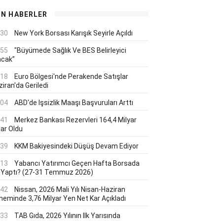
ON HABERLER
:30
New York Borsası Karışık Seyirle Açıldı
:55
"Büyümede Sağlık Ve BES Belirleyici
acak”
:18
Euro Bölgesi'nde Perakende Satışlar
iran'da Geriledi
:04
ABD'de Işsizlik Maaşı Başvuruları Arttı
:41
Merkez Bankası Rezervleri 164,4 Milyar
lar Oldu
:39
KKM Bakiyesindeki Düşüş Devam Ediyor
:13
Yabancı Yatırımcı Geçen Hafta Borsada
 Yaptı? (27-31 Temmuz 2026)
:42
Nissan, 2026 Mali Yılı Nisan-Haziran
neminde 3,76 Milyar Yen Net Kar Açıkladı
:33
TAB Gıda, 2026 Yılının Ilk Yarısında