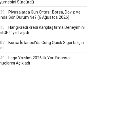
yümesini Sürdürdü
:39
Piyasalarda Gün Ortası: Borsa, Döviz Ve
tında Son Durum Ne? (6 Ağustos 2026)
:15
HangiKredi Kredi Karşılaştırma Deneyimini
atGPT'ye Taşıdı
:07
Borsa İstanbul'da Gong Quick Sigorta Için
dı
:49
Logo Yazılım 2026 Ilk Yarı Finansal
uçlarını Açıkladı