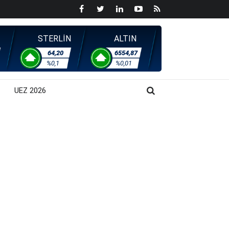
STERLİN
ALTIN
64,20
6554,87
%0,1
%0,01
UEZ 2026