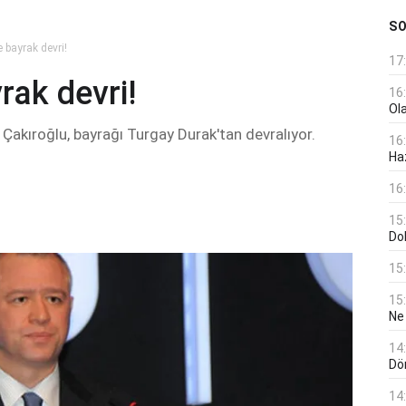
S
 bayrak devri!
17
rak devri!
16
Ol
Çakıroğlu, bayrağı Turgay Durak'tan devralıyor.
16
Haz
16
15
Do
15
15
Ne
14
Dö
14