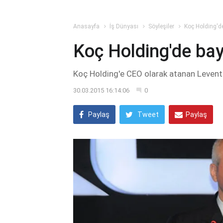
Anasayfa
İş Dünyası
Söyleşiler
Koç Holding'de
Koç Holding'de bay
Koç Holding'e CEO olarak atanan Levent 
30.03.2015 16:14:06
0
Paylaş
Tweet
Paylaş