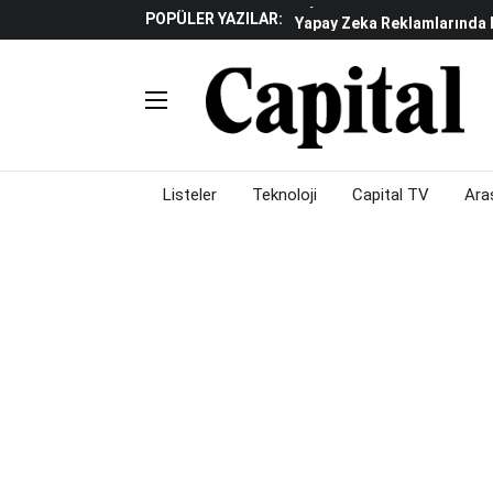
POPÜLER YAZILAR:
Yapay Zeka Reklamlarında 
Beyaz Eşya Sektöründe Da
Döviz Ve Altın Güne Nasıl 
Küresel Piyasalarda Teknoloj
Piyasalarda Gün Ortası: B
Listeler
Teknoloji
Capital TV
Ara