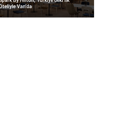
Spark By Hilton, Türkiye’deki Ilk
Oteliyle Van’da