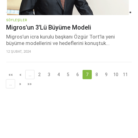
SÖYLEŞILER
Migros'un 3'lü Büyüme Modeli
Migros’un icra kurulu başkanı Özgür Tort’la yeni
büyüme modellerini ve hedeflerini konuştuk...
12 ŞUBAT, 2024
««
«
…
2
3
4
5
6
7
8
9
10
11
…
»
»»