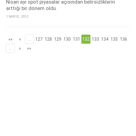
Nisan ayı spot piyasalar açısından belirsizliklerin
arttığı bir dönem oldu.
1 MAYIS, 2012
««
«
…
127
128
129
130
131
132
133
134
135
136
…
»
»»