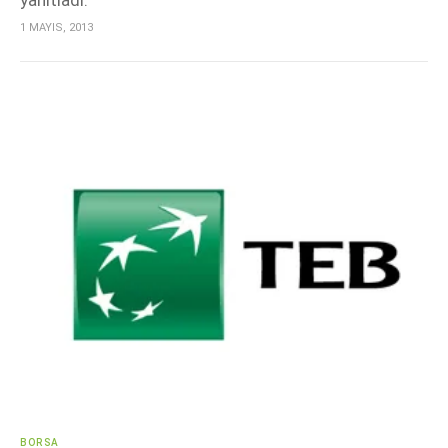
yanıtladı.
1 MAYIS, 2013
BORSA