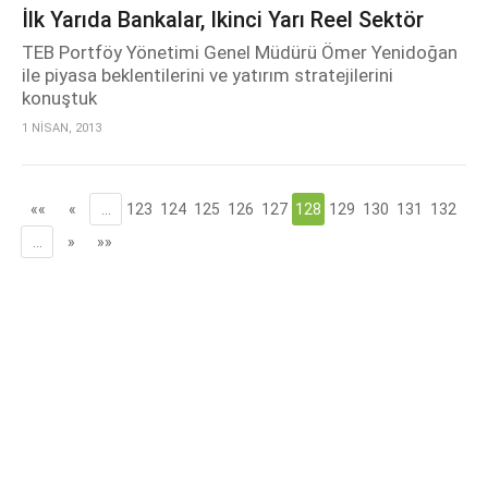
İlk Yarıda Bankalar, Ikinci Yarı Reel Sektör
TEB Portföy Yönetimi Genel Müdürü Ömer Yenidoğan
ile piyasa beklentilerini ve yatırım stratejilerini
konuştuk
1 NİSAN, 2013
««
«
…
123
124
125
126
127
128
129
130
131
132
…
»
»»