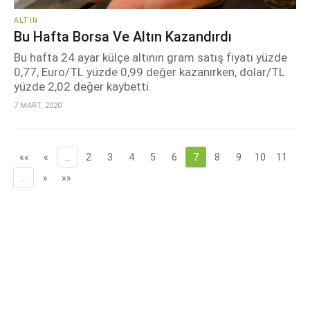
ALTIN
Bu Hafta Borsa Ve Altın Kazandırdı
Bu hafta 24 ayar külçe altının gram satış fiyatı yüzde
0,77, Euro/TL yüzde 0,99 değer kazanırken, dolar/TL
yüzde 2,02 değer kaybetti.
7 MART, 2020
««
«
…
2
3
4
5
6
7
8
9
10
11
…
»
»»