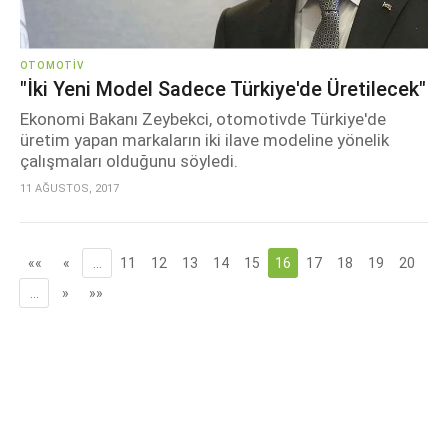
OTOMOTIV
"İki Yeni Model Sadece Türkiye'de Üretilecek"
Ekonomi Bakanı Zeybekci, otomotivde Türkiye'de
üretim yapan markaların iki ilave modeline yönelik
çalışmaları olduğunu söyledi.
11 AĞUSTOS, 2017
««
«
…
11
12
13
14
15
16
17
18
19
20
…
»
»»