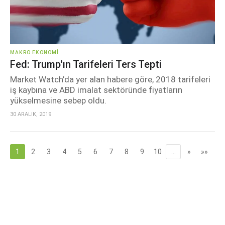
MAKRO EKONOMI
Fed: Trump'ın Tarifeleri Ters Tepti
Market Watch’da yer alan habere göre, 2018 tarifeleri
iş kaybına ve ABD imalat sektöründe fiyatların
yükselmesine sebep oldu.
30 ARALIK, 2019
1
2
3
4
5
6
7
8
9
10
…
»
»»