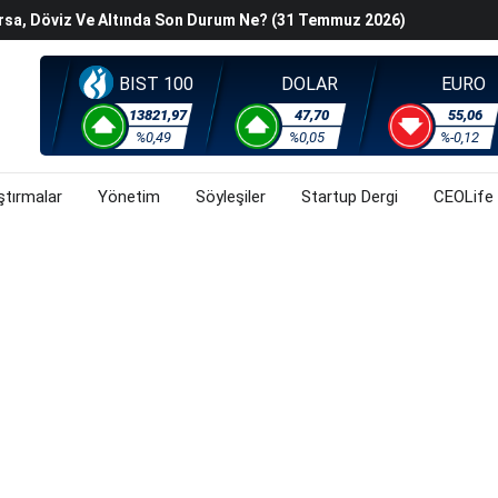
Kurallar Değişiyor
ralma Sürüyor
Başladı? (31 Temmuz 2026)
BIST 100
DOLAR
EURO
i Rallisi Risk Iştahını Artırdı
13821,97
47,70
55,06
orsa, Döviz Ve Altında Son Durum Ne? (31 Temmuz 2026)
%0,49
%0,05
%-0,12
ştırmalar
Yönetim
Söyleşiler
Startup Dergi
CEOLife