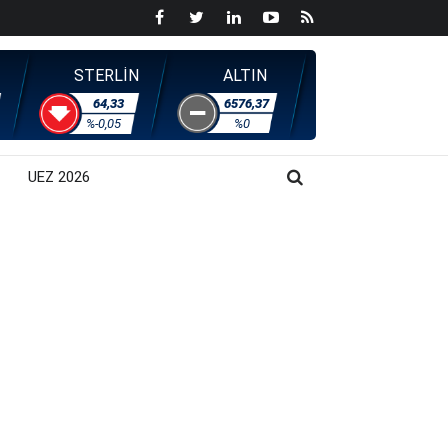
STERLİN
ALTIN
64,33
6576,37
%-0,05
%0
UEZ 2026