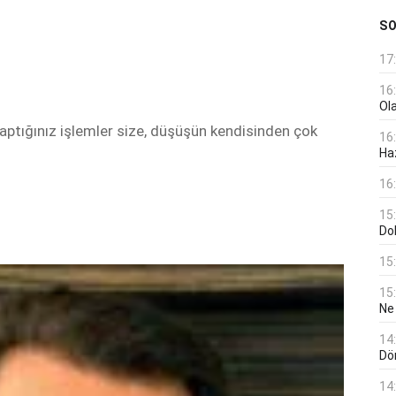
S
17
16
Ol
aptığınız işlemler size, düşüşün kendisinden çok
16
Haz
16
15
Do
15
15
Ne
14
Dö
14