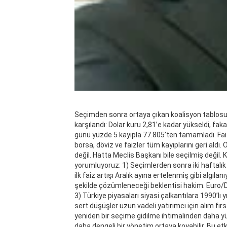
Seçimden sonra ortaya çıkan koalisyon tablosu,
karşılandı: Dolar kuru 2,81’e kadar yükseldi, fa
günü yüzde 5 kayıpla 77.805’ten tamamladı. Faizd
borsa, döviz ve faizler tüm kayıplarını geri ald
değil. Hatta Meclis Başkanı bile seçilmiş değil. K
yorumluyoruz: 1) Seçimlerden sonra iki haftalık
ilk faiz artışı Aralık ayına ertelenmiş gibi algıl
şekilde çözümleneceği beklentisi hakim. Euro/Do
3) Türkiye piyasaları siyasi çalkantılara 1990’lı
sert düşüşler uzun vadeli yatırımcı için alım fır
yeniden bir seçime gidilme ihtimalinden daha 
daha dengeli bir yönetim ortaya koyabilir. Bu 