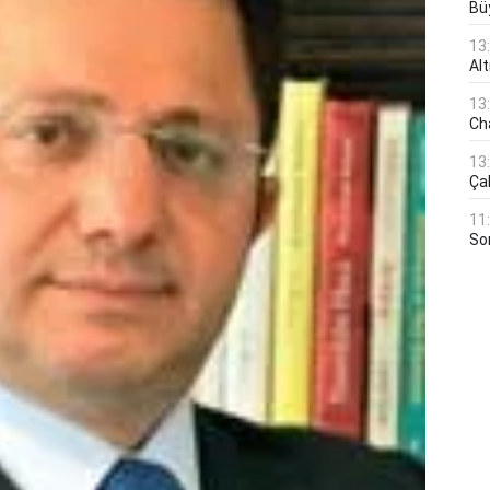
Bü
13
Al
13
Ch
13
Çal
11
Son