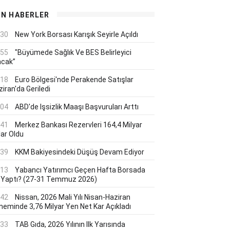
ON HABERLER
:30
New York Borsası Karışık Seyirle Açıldı
:55
"Büyümede Sağlık Ve BES Belirleyici
acak”
:18
Euro Bölgesi'nde Perakende Satışlar
iran'da Geriledi
:04
ABD'de Işsizlik Maaşı Başvuruları Arttı
:41
Merkez Bankası Rezervleri 164,4 Milyar
lar Oldu
:39
KKM Bakiyesindeki Düşüş Devam Ediyor
:13
Yabancı Yatırımcı Geçen Hafta Borsada
 Yaptı? (27-31 Temmuz 2026)
:42
Nissan, 2026 Mali Yılı Nisan-Haziran
neminde 3,76 Milyar Yen Net Kar Açıkladı
:33
TAB Gıda, 2026 Yılının Ilk Yarısında