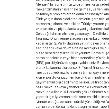
“dengeli” bir yönetim tarzı getirmesi orta vad
mekanizmalarının işler hale gelmesi, ve yeni a
potansiyel problemlerden daha ağır basıyor. An
Türkiye için daha ciddi problemlerin işaretçisi
harcanmış olacak ve belki de Türkiye yatırım ya
ekonomide ve piyasalarda siyasi çalkantının kalıc
Geleceği tahmin etmeye çalışmayın. Özellikle piy
taşımaz. Onun yerine alacağınız menkulün değeri
kadar artar. 2. Varlık dağılımı yatırımda en öne
sabit getirili veya döviz sınıfına ayırdığınız ve b
hisse senedine yüzde 25 koydunuz. Borsa düşerse
borsa endeksinin veya hisse senedinin yüzde 10’
(BES) portföyünüzde uygulayabilirsiniz. Böylece y
olarak kullanmış olursunuz. 3. Temel finansal varlı
mevduat diyebiliriz. İsteyen yatırımcı gayrimenk
kişisel portföyünüzün en büyük kısmı muhtemelen
gayrimenkul dışı dağılımınız belirler. Getiri pota
bazlı mevduat veya yabancı menkul kıymetleri po
mevduat kullanın. 4. Herkesin çok kötümser old
yapmak için iyi zamanlardır. Ama en dibi bulmay
iyimser olduğu; borsanın sürekli yükseldiği ve fa
zamanlardır. Borsa hakkında aşırı iyimser raporla