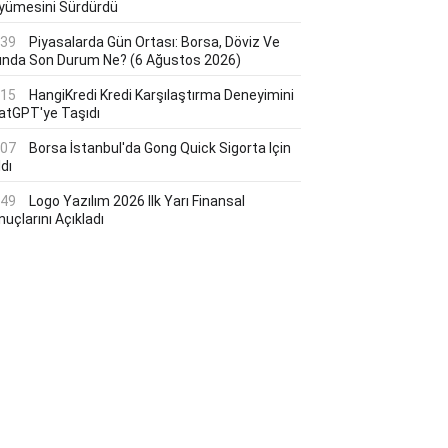
yümesini Sürdürdü
:39
Piyasalarda Gün Ortası: Borsa, Döviz Ve
tında Son Durum Ne? (6 Ağustos 2026)
:15
HangiKredi Kredi Karşılaştırma Deneyimini
atGPT'ye Taşıdı
:07
Borsa İstanbul'da Gong Quick Sigorta Için
dı
:49
Logo Yazılım 2026 Ilk Yarı Finansal
uçlarını Açıkladı