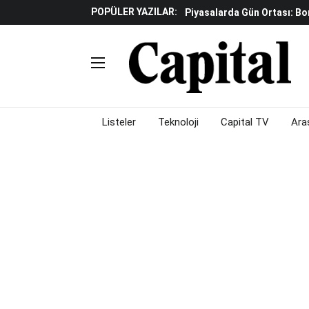
POPÜLER YAZILAR:
Yapay Zeka Reklamlarında 
Beyaz Eşya Sektöründe Da
Döviz Ve Altın Güne Nasıl 
Küresel Piyasalarda Teknoloj
Piyasalarda Gün Ortası: B
Listeler
Teknoloji
Capital TV
Ara