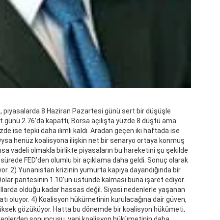
 piyasalarda 8 Haziran Pazartesi günü sert bir düşüşle
kat günü 2.76’da kapattı; Borsa açılışta yüzde 8 düştü ama
e ise tepki daha ılımlı kaldı. Aradan geçen iki haftada ise
ı. Oysa henüz koalisyona ilişkin net bir senaryo ortaya konmuş
ısa vadeli olmakla birlikte piyasaların bu hareketini şu şekilde
 sürede FED’den olumlu bir açıklama daha geldi. Sonuç olarak
anıyor. 2) Yunanistan krizinin yumurta kapıya dayandığında bir
lar paritesinin 1.10’un üstünde kalması buna işaret ediyor.
 yıllarda olduğu kadar hassas değil. Siyasi nedenlerle yaşanan
satı oluyor. 4) Koalisyon hükümetinin kurulacağına dair güven,
yüksek gözüküyor. Hatta bu dönemde bir koalisyon hükümeti,
etkenlerden sonuncusu, yani koalisyon hükümetinin daha