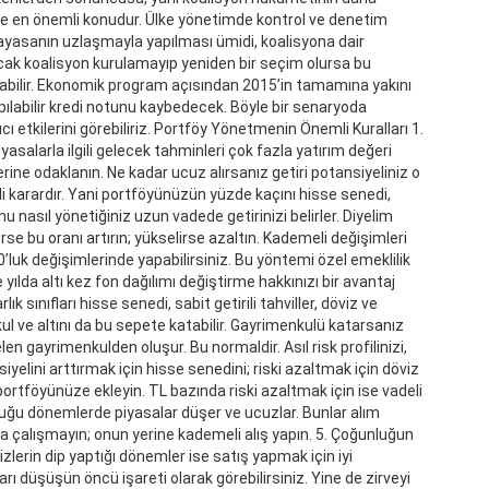
ede en önemli konudur. Ülke yönetimde kontrol ve denetim
nayasanın uzlaşmayla yapılması ümidi, koalisyona dair
cak koalisyon kurulamayıp yeniden bir seçim olursa bu
 olabilir. Ekonomik program açısından 2015’in tamamına yakını
pılabilir kredi notunu kaybedecek. Böyle bir senaryoda
ı etkilerini görebiliriz. Portföy Yönetmenin Önemli Kuralları 1.
asalarla ilgili gelecek tahminleri çok fazla yatırım değeri
ne odaklanın. Ne kadar ucuz alırsanız getiri potansiyeliniz o
mli karardır. Yani portföyünüzün yüzde kaçını hisse senedi,
unu nasıl yönetiğiniz uzun vadede getirinizi belirler. Diyelim
 bu oranı artırın; yükselirse azaltın. Kademeli değişimleri
luk değişimlerinde yapabilirsiniz. Bu yöntemi özel emeklilik
ılda altı kez fon dağılımı değiştirme hakkınızı bir avantaj
k sınıfları hisse senedi, sabit getirili tahviller, döviz ve
ul ve altını da bu sepete katabilir. Gayrimenkulü katarsanız
 gayrimenkulden oluşur. Bu normaldir. Asıl risk profilinizi,
nsiyelini arttırmak için hisse senedini; riski azaltmak için döviz
rtföyünüze ekleyin. TL bazında riski azaltmak için ise vadeli
uğu dönemlerde piyasalar düşer ve ucuzlar. Bunlar alım
a çalışmayın; onun yerine kademeli alış yapın. 5. Çoğunluğun
izlerin dip yaptığı dönemler ise satış yapmak için iyi
rı düşüşün öncü işareti olarak görebilirsiniz. Yine de zirveyi