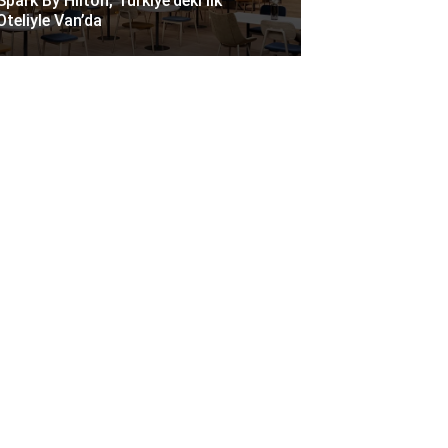
Spark By Hilton, Türkiye’deki Ilk
Oteliyle Van’da