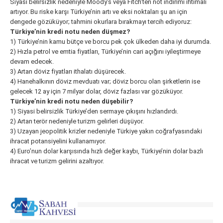
Siyasi belirsizlik nedeniyle Moody’s veya Fitch’ten not indirimi ihtimali
artıyor. Bu riske karşı Türkiye’nin artı ve eksi noktaları şu an için
dengede gözüküyor; tahmini okurlara bırakmayı tercih ediyoruz:
Türkiye’nin kredi notu neden düşmez?
1) Türkiye’nin kamu bütçe ve borcu pek çok ülkeden daha iyi durumda.
2) Hızla petrol ve emtia fiyatları, Türkiye’nin cari açığını iyileştirmeye
devam edecek.
3) Artan döviz fiyatları ithalatı düşürecek.
4) Hanehalkının döviz mevduatı var; döviz borcu olan şirketlerin ise
gelecek 12 ay için 7 milyar dolar, döviz fazlası var gözüküyor.
Türkiye’nin kredi notu neden düşebilir?
1) Siyasi belirsizlik Türkiye’den sermaye çıkışını hızlandırdı.
2) Artan terör nedeniyle turizm gelirleri düşüyor.
3) Uzayan jeopolitik krizler nedeniyle Türkiye yakın coğrafyasındaki
ihracat potansiyelini kullanamıyor.
4) Euro’nun dolar karşısında hızlı değer kaybı, Türkiye’nin dolar bazlı
ihracat ve turizm gelirini azaltıyor.