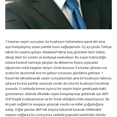
7 Haziran seçim sonuçları, bir koalisyon hükümetine işaret etti ama
aşırı kutuplaşmış siyasi partiler bunu sağlayamadı. Üç ay içinde Türkiye
tekrar bir seçime gidiyor. Maalesef tekrar baş gösteren terör belası,
ülkeyi derin bir üzüntü ve endişeye sevkediyor. Bu siyasi belirsizliğin
üstüne küresel sermaye çıkışları da eklenince finans piyasaları
ağustosta ciddi kayıplar veriyor. Dolar kurunun 3’e kadar çıkması ise
acaba bir ekonomik kriz mi geliyor sorusunu gündeme getiriyor. 1
Kasım’da tekrarlanacak seçim sonuçlarından yine bir koalisyon tablosu
çıkarsa bu kez partiler arasında zoraki de olsa bir koalisyon kurulmak
zorunda. O noktada kimse üçüncü bir seçimi hiçbir gerekçeyle haklı
gösteremez. Aslında ülkedeki siyasi kutuplaşmayı gidermek için AKP-
CHP büyük koalisyonunun iyi bir fırsat olduğunu hala düşünüyoruz. Bu
iki parti sağlıklı bir anayasa yazacak meclis ve millet çoğunluğuna
sahip. Diğer yandan AKP tek başına hükümet kuracak milletvekili
sayısını sağlarsa bu sonuç kısa vadede piyasalar tarafından olumlu