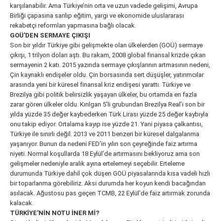
karşılanabilir. Ama Türkiye’nin orta ve uzun vadede gelişimi, Avrupa
Birliği çapasına sarılıp eğitim, yargı ve ekonomide uluslararası
rekabetçi reformları yapmasına bağlı olacak.
GOÜ’DEN SERMAYE ÇIKIŞI
Son bir yıldır Türkiye gibi gelişmekte olan ülkelerden (GOÜ) sermaye
çıkışı, 1 trilyon doları aştı. Bu rakam, 2008 global finansal krizde çıkan
sermayenin 2 katı. 2015 yazında sermaye çıkışlarının artmasının nedeni,
Çin kaynaklı endişeler oldu. Çin borsasında sert düşüşler, yatırımcılar
arasında yeni bir küresel finansal kriz endişesi yarattı. Türkiye ve
Brezilya gibi politik belirsizlik yaşayan ülkeler, bu ortamda en fazla
zarar gören ülkeler oldu. Kırılgan 5’li grubundan Brezilya Real’i son bir
yılda yüzde 35 değer kaybederken Türk Lirası yüzde 25 değer kaybıyla
onu takip ediyor. Ortalama kayıp ise yüzde 21. Yani piyasa çalkantısı,
Türkiye ile sınırlı değil. 2013 ve 2011 benzeri bir küresel dalgalanma
yaşanıyor. Bunun da nedeni FED’in yılın son çeyreğinde faiz artırma
niyeti. Normal koşullarda 18 Eylül’de artırmasını bekliyoruz ama son
gelişmeler nedeniyle aralık ayına ertelemeyi seçebilir. Erteleme
durumunda Türkiye dahil çok düşen GOÜ piyasalarında kısa vadeli hızlı
bir toparlanma görebiliriz. Aksi durumda her koyun kendi bacağından
asılacak. Ağustosu pas geçen TCMB, 22 Eylül’de faiz artırmak zorunda
kalacak.
TÜRKİYE’NİN NOTU İNER Mİ?